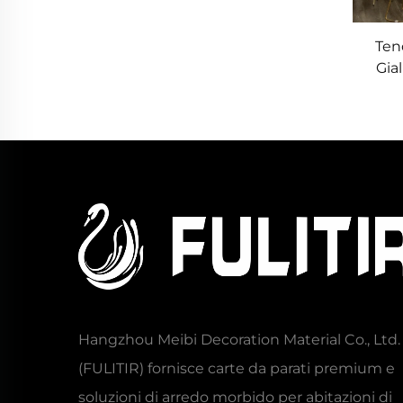
Ten
Gia
Luc
G
Hangzhou Meibi Decoration Material Co., Ltd.
(FULITIR) fornisce carte da parati premium e
soluzioni di arredo morbido per abitazioni di