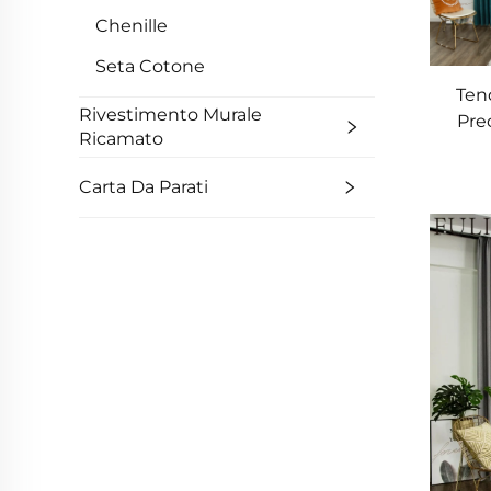
Chenille
Seta Cotone
Ten
Rivestimento Murale
Pre
Ricamato
con 
Drapp
Carta Da Parati
p