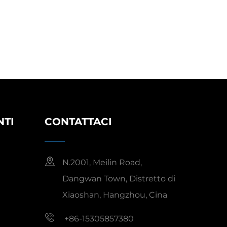
NTI
CONTATTACI
N.2001, Meilin Road,
Dangwan Town, Distretto di
Xiaoshan, Hangzhou, Cina
+86-15305857380