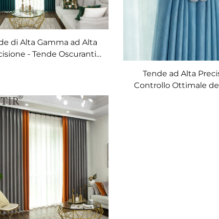
de di Alta Gamma ad Alta
cisione - Tende Oscuranti
Texture in Velluto, Tende a
Tende ad Alta Preci
eggio di Classe Decorativa
Controllo Ottimale de
er Parete d'Accent del
ed Eleganza Su Mis
Soggiorno
Qualità Superio