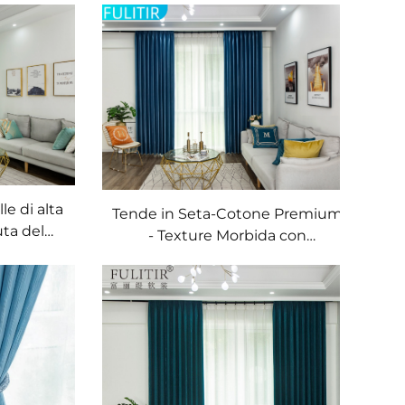
le di alta
Tende in Seta-Cotone Premium
uta del
- Texture Morbida con
 colore,
Lucentezza Serica, Filtro Luce
camera da
per Soggiorno e Camera da
Letto