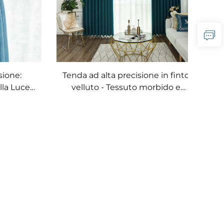
sione:
Tenda ad alta precisione in finto
lla Luce
velluto - Tessuto morbido e
ura di
vellutato, blocco totale della
re
luce, tenda antivento e termica
per camera da letto e soggiorno