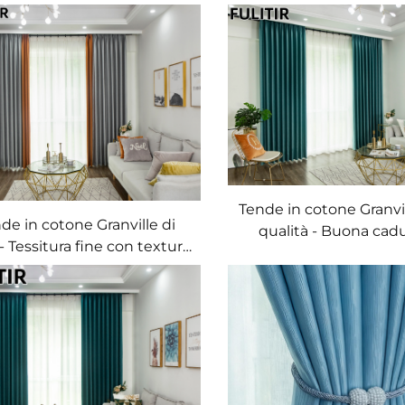
Tende in cotone Granvil
de in cotone Granville di
qualità - Buona cad
- Tessitura fine con texture
tessuto e tenacità del
ale, decorazione filtrante la
tende decorative per 
uce per camera da letto
letto
principale