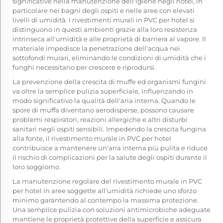
significative nella manutenzione dell'igiene negli hotel, in
particolare nei bagni degli ospiti e nelle aree con elevati
livelli di umidità. I rivestimenti murali in PVC per hotel si
distinguono in questi ambienti grazie alla loro resistenza
intrinseca all'umidità e alle proprietà di barriera al vapore. Il
materiale impedisce la penetrazione dell'acqua nei
sottofondi murari, eliminando le condizioni di umidità che i
funghi necessitano per crescere e riprodursi.
La prevenzione della crescita di muffe ed organismi fungini
va oltre la semplice pulizia superficiale, influenzando in
modo significativo la qualità dell'aria interna. Quando le
spore di muffa diventano aerodisperse, possono causare
problemi respiratori, reazioni allergiche e altri disturbi
sanitari negli ospiti sensibili. Impedendo la crescita fungina
alla fonte, il rivestimento murale in PVC per hotel
contribuisce a mantenere un'aria interna più pulita e riduce
il rischio di complicazioni per la salute degli ospiti durante il
loro soggiorno.
La manutenzione regolare del rivestimento murale in PVC
per hotel in aree soggette all'umidità richiede uno sforzo
minimo garantendo al contempo la massima protezione.
Una semplice pulizia con soluzioni antimicrobiche adeguate
mantiene le proprietà protettive della superficie e assicura