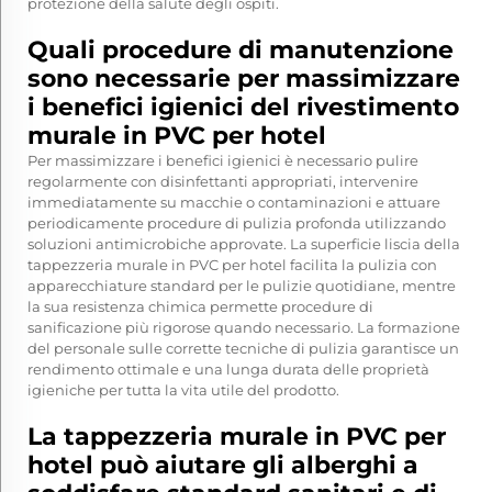
protezione della salute degli ospiti.
Quali procedure di manutenzione
sono necessarie per massimizzare
i benefici igienici del rivestimento
murale in PVC per hotel
Per massimizzare i benefici igienici è necessario pulire
regolarmente con disinfettanti appropriati, intervenire
immediatamente su macchie o contaminazioni e attuare
periodicamente procedure di pulizia profonda utilizzando
soluzioni antimicrobiche approvate. La superficie liscia della
tappezzeria murale in PVC per hotel facilita la pulizia con
apparecchiature standard per le pulizie quotidiane, mentre
la sua resistenza chimica permette procedure di
sanificazione più rigorose quando necessario. La formazione
del personale sulle corrette tecniche di pulizia garantisce un
rendimento ottimale e una lunga durata delle proprietà
igieniche per tutta la vita utile del prodotto.
La tappezzeria murale in PVC per
hotel può aiutare gli alberghi a