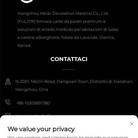
Hangzhou Meibi Decoration Material Co., Ltd.
(FULITIR) fornisce carte da parati premium e
soluzioni di arredo morbido per abitazioni di lusso
e catene alberghiere, fidata da Lavande, Vienna,
Kyriad.
CONTATTACI
N.2001, Meilin Road, Dangwan Town, Distretto di Xiaoshan,
Hangzhou, Cina
+86-15305857380
[email protected]
We value your privacy
We use cookies and similar tools to provide our services.