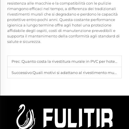
resistenza alle macchie e la compatibilità con le pulizie
rimangono efficaci nel tempo, a differenza dei tradizionali
rivestimenti murali che si degradano e perdono le capacità
protettive entro pochi anni. Questa costante performance
igienica a lungo termine offre agli hotel una protezione
affidabile degli ospiti, costi di manutenzione prevedibili e
supporta il mantenimento della conformità agli standard di
salute e sicurezza.
Prec :
Quanto costa la rivestitura murale in PVC per hotel al rotolo?
Successivo:
Quali motivi si adattano al rivestimento murale in PVC per hotel di lusso?