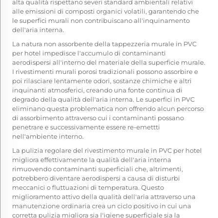
alta qualità rispettano severi standard ambientali relativi
alle emissioni di composti organici volatili, garantendo che
le superfici murali non contribuiscano all'inquinamento
dell'aria interna.
La natura non assorbente della tappezzeria murale in PVC
per hotel impedisce l'accumulo di contaminanti
aerodispersi all'interno del materiale della superficie murale.
I rivestimenti murali porosi tradizionali possono assorbire e
poi rilasciare lentamente odori, sostanze chimiche e altri
inquinanti atmosferici, creando una fonte continua di
degrado della qualità dell'aria interna. Le superfici in PVC
eliminano questa problematica non offrendo alcun percorso
di assorbimento attraverso cui i contaminanti possano
penetrare e successivamente essere re-emettti
nell'ambiente interno.
La pulizia regolare del rivestimento murale in PVC per hotel
migliora effettivamente la qualità dell'aria interna
rimuovendo contaminanti superficiali che, altrimenti,
potrebbero diventare aerodispersi a causa di disturbi
meccanici o fluttuazioni di temperatura. Questo
miglioramento attivo della qualità dell'aria attraverso una
manutenzione ordinaria crea un ciclo positivo in cui una
corretta pulizia migliora sia l'igiene superficiale sia la