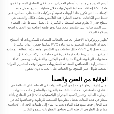
تُدمج العديد من منتجات أسطح الجدران الحديثة في الفنادق المصنوعة من
مادة PVC إضافات مضادة للميكروبات خلال عملية التصنيع. تعمل هذه
الإضافات، التي تكون عادةً أيونات فضية أو مركبات قائمة على النحاس، على
تثبيط نمو الكائنات الدقيقة الضارة عند التلامس بشكل فعّال. والنتيجة هي
سطح جدار لا يقاوم فقط استيطان البكتيريا، بل يعمل بنشاط على القضاء
على الممرضات التي تتلامس معه، مما يوفر طبقة إضافية من الحماية لصحة
وسلامة النزلاء.
تُظهر بروتوكولات الاختبار الخاصة بالفعالية المضادة للميكروبات أن أسطح
الجدران الفندقية المصنوعة من مادة PVC يمكنها خفض أعداد البكتيريا
بنسبة تصل إلى 99.9٪ خلال ساعات من التلامس. وتُعد هذه الفعالية المضادة
للميكروبات السريعة ذات قيمة كبيرة في حمامات النزلاء، حيث تخلق
مستويات الرطوبة ظروفًا مثالية لنمو البكتيريا والفطريات. ويضمن الأداء
المستمر لهذه الخصائص المضادة للميكروبات بمرور الوقت استمرار الفوائد
الصحية طوال عمر المنتج، مع الحفاظ على الحماية دون تدهور.
الوقاية من العفن والصدأ
تمثل إدارة الرطوبة واحدة من أبرز التحديات في الحفاظ على النظافة في
الفنادق، خاصة في الحمامات الخاصة بالضيوف والمناطق ذات مستويات
الرطوبة العالية. وتتميز أكسية الجدران البلاستيكية (PVC) في الفنادق بأداء
ممتاز في هذه البيئات بفضل مقاومتها الطبيعية للرطوبة وخصائصها كحاجز
ضد البخار. حيث تمنع هذه المادة تسرب الماء إلى طبقات الجدران الأساسية،
مما يزيل الظروف الرطبة التي تحتاجها الفطريات للنمو والتكاثر.