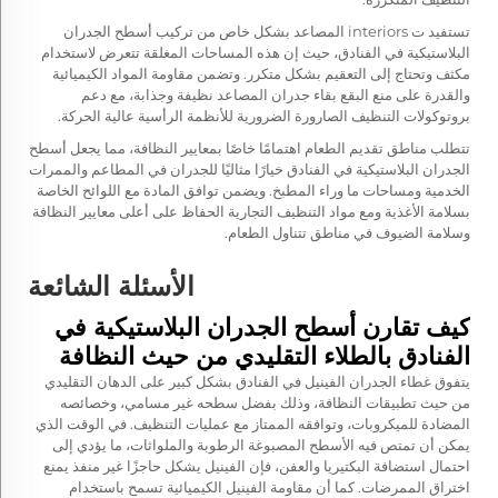
تستفيد ت interiors المصاعد بشكل خاص من تركيب أسطح الجدران
البلاستيكية في الفنادق، حيث إن هذه المساحات المغلقة تتعرض لاستخدام
مكثف وتحتاج إلى التعقيم بشكل متكرر. وتضمن مقاومة المواد الكيميائية
والقدرة على منع البقع بقاء جدران المصاعد نظيفة وجذابة، مع دعم
بروتوكولات التنظيف الصارورة الضرورية للأنظمة الرأسية عالية الحركة.
تتطلب مناطق تقديم الطعام اهتمامًا خاصًا بمعايير النظافة، مما يجعل أسطح
الجدران البلاستيكية في الفنادق خيارًا مثاليًا للجدران في المطاعم والممرات
الخدمية ومساحات ما وراء المطبخ. ويضمن توافق المادة مع اللوائح الخاصة
بسلامة الأغذية ومع مواد التنظيف التجارية الحفاظ على أعلى معايير النظافة
وسلامة الضيوف في مناطق تتناول الطعام.
الأسئلة الشائعة
كيف تقارن أسطح الجدران البلاستيكية في
الفنادق بالطلاء التقليدي من حيث النظافة
يتفوق غطاء الجدران الفينيل في الفنادق بشكل كبير على الدهان التقليدي
من حيث تطبيقات النظافة، وذلك بفضل سطحه غير مسامي، وخصائصه
المضادة للميكروبات، وتوافقه الممتاز مع عمليات التنظيف. في الوقت الذي
يمكن أن تمتص فيه الأسطح المصبوغة الرطوبة والملواثات، ما يؤدي إلى
احتمال استضافة البكتيريا والعفن، فإن الفينيل يشكل حاجزًا غير منفذ يمنع
اختراق الممرضات. كما أن مقاومة الفينيل الكيميائية تسمح باستخدام