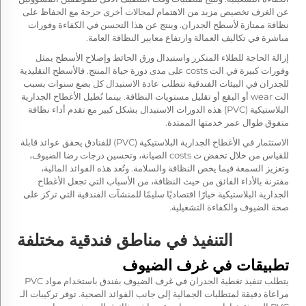
عن الغرف تخصيص مزيد من الاهتمام لمجالات أخرى حرجة مع الحفاظ على
نظافة ممتازة لأسطح الجدران. وينتج عن هذا التحسن في الكفاءة وفورات
مباشرة في تكاليف العمالة وارتفاع معايير النظافة العامة.
إزالة الحاجة للطلاء المتكرر واستبدال ورق الحائط وإصلاح الأسطح يمثل
وفورات كبيرة في الت costs على مدى دورة حياة المنتج. فالأسطح التقليدية
للجدران في البيئات الفندقية تتطلب عادة الاستبدال كل بضع سنوات بسبب
الت wear أو البقع أو تقليل مستويات النظافة. بينما تُطيل الأغطاح الجدارية
البلاستيكية (PVC) هذه الدورات الاستبدال بشكل كبير مع تقدم أداء نظافة
متفوق طوال عمر خدمتها الممتدة.
الاستثمار في الأغطاح الجدارية البلاستيكية (PVC) للفنادق يحقق عوائد قابلة
للقياس من خلال تخفض ت costs الصيانة، وتحسين درجات رضا الضيوف،
وتعزيز السمعة فيما يخص النظافة والسلامة. وتُعد هذه الفوائد المالية،
مقترنة بالأداء الفائق من حيث النظافة، من الأسباب التي تجعل الأغطاح
الجدارية البلاستيكية خيارًا اقتصاديًا سليمًا للمنشآت الفندقية التي تركز على
صحة الضيوف والكفاءة التشغيلية.
التنفيذ في مناطق فندقية مختلفة
تطبيقات في غرف الضيوف
يتطلب تنفيذ تغطية الجدران في غرف الضيوف بفندق باستخدام مواد PVC
مراعاة دقيقة لمتطلبات الجمالية إلى جانب الفوائد الصحية. توفر تركيبات الـ