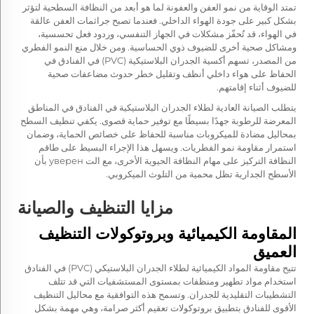
تمتد الوقاية من نمو العفن والعفونة لما هو أبعد من النظافة السطحية لتؤثر
بشكل كبير على جودة الهواء الداخلي. فعندما تصبح جراثمات العفن عالقة
في الهواء، قد تُحفّز مشكلات في الجهاز التنفسي، وردود فعل تحسسية،
ومشاكل صحية أخرى للضيوف ذوي الحساسية. ومن خلال منع النمو الفطري
من المصدر، تسهم أكسية الجدران البلاستيكية (PVC) في الفنادق في
الحفاظ على هواء داخلي أنظف وتقليل خطر حدوث مضاعفات صحية
للضيوف أثناء إقامتهم.
يتطلب الصيانة العادية لطلاء الجدران البلاستيكية في الفنادق في المناطق
المعرضة للرطوبة جهدًا بسيطًا مع توفير حماية قصوى. يكفي تنظيف السطح
بمحاليل مضادة للميكروبات مناسبة للحفاظ على خصائص الحماية، وضمان
استمرار مقاومة نمو الفطريات. ويسهل هذا الإجراء البسيط على طاقم
النظافة التركيز على مهام النظافة الحيوية الأخرى، مع الت уверен بأن
الأسطح الجدارية تظل محمية من التلوث الميكروبي.
مزايا التنظيف والصيانة
المقاومة الكيميائية وبروتوكولات التنظيف
العميق
تتيح مقاومة المواد الكيميائية لطلاء الجدران البلاستيكي (PVC) في الفنادق
استخدام مواد تطهير ومنظفات بمستوى المستشفيات التي قد تتلف
التشطيبات التقليدية للجدران. وتسمح هذه التوافقية مع محاليل التنظيف
الأقوى للفنادق بتطبيق بروتوكولات تعقيم أكثر صرامة، وهي مهمة بشكل