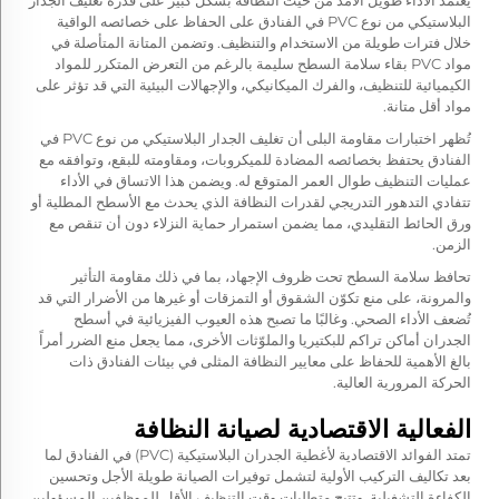
يعتمد الأداء طويل الأمد من حيث النظافة بشكل كبير على قدرة تغليف الجدار
البلاستيكي من نوع PVC في الفنادق على الحفاظ على خصائصه الواقية
خلال فترات طويلة من الاستخدام والتنظيف. وتضمن المتانة المتأصلة في
مواد PVC بقاء سلامة السطح سليمة بالرغم من التعرض المتكرر للمواد
الكيميائية للتنظيف، والفرك الميكانيكي، والإجهالات البيئية التي قد تؤثر على
مواد أقل متانة.
تُظهر اختبارات مقاومة البلى أن تغليف الجدار البلاستيكي من نوع PVC في
الفنادق يحتفظ بخصائصه المضادة للميكروبات، ومقاومته للبقع، وتوافقه مع
عمليات التنظيف طوال العمر المتوقع له. ويضمن هذا الاتساق في الأداء
تتفادي التدهور التدريجي لقدرات النظافة الذي يحدث مع الأسطح المطلية أو
ورق الحائط التقليدي، مما يضمن استمرار حماية النزلاء دون أن تنقص مع
الزمن.
تحافظ سلامة السطح تحت ظروف الإجهاد، بما في ذلك مقاومة التأثير
والمرونة، على منع تكوّن الشقوق أو التمزقات أو غيرها من الأضرار التي قد
تُضعف الأداء الصحي. وغالبًا ما تصبح هذه العيوب الفيزيائية في أسطح
الجدران أماكن تراكم للبكتيريا والملوّثات الأخرى، مما يجعل منع الضرر أمراً
بالغ الأهمية للحفاظ على معايير النظافة المثلى في بيئات الفنادق ذات
الحركة المرورية العالية.
الفعالية الاقتصادية لصيانة النظافة
تمتد الفوائد الاقتصادية لأغطية الجدران البلاستيكية (PVC) في الفنادق لما
بعد تكاليف التركيب الأولية لتشمل توفيرات الصيانة طويلة الأجل وتحسين
الكفاءة التشغيلية. وتتيح متطلبات وقت التنظيف الأقل للموظفين المسؤولين