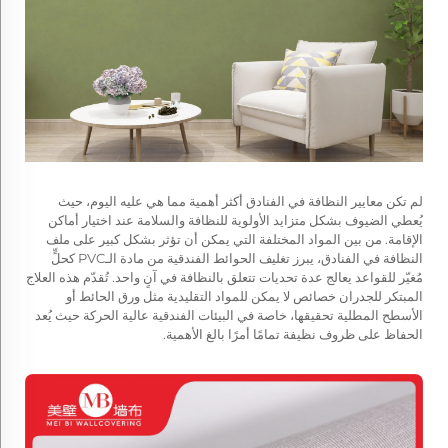
لم تكن معايير النظافة في الفنادق أكثر أهمية مما هي عليه اليوم، حيث
يُعطي الضيوف بشكل متزايد الأولوية للنظافة والسلامة عند اختيار أماكن
الإقامة. من بين المواد المختلفة التي يمكن أن تؤثر بشكل كبير على ملف
النظافة في الفنادق، يبرز تغليف الحوائط الفندقية من مادة الـPVC كحلٍّ
مُغيّر للقواعد يعالج عدة تحديات تتعلق بالنظافة في آنٍ واحد. تُقدّم هذه العلاج
المبتكر للجدران خصائص لا يمكن للمواد التقليدية مثل ورق الحائط أو
الأسطح المطلية تحقيقها، خاصة في البيئات الفندقية عالية الحركة حيث يُعد
الحفاظ على ظروف نظيفة تمامًا أمرًا بالغ الأهمية.