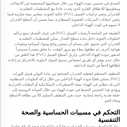
الفندق في تحسين جودة الهواء من خلال خصائصها المنخفضة في الانبعاثات
ومقاومتها للانطلاق الغازي الذي يحدث عادةً مع التشطيبات التقليدية
للجدران. وتفي تركيبات الفينيل (PVC) عالية الجودة بمعايير بيئية صارمة فيما
يخص انبعاثات المركبات العضوية المتطايرة، مما يضمن أن أسطح الجدران
لا تسهم في تلوث الهواء الداخلي.
الطبيعة غير الماصة لأرضيات الفينيل (PVC) في غرف الفندق تمنع تراكم
الملوثات الجوية داخل مادة سطح الجدار. يمكن للتشطيبات التقليدية
للجدران التي تحتوي على مسام أن تمتص روائح ومواد كيميائية وملوثات
هوائية أخرى، ثم تطلقها ببطء مع مرور الوقت، ما يخلق مصدراً مستمراً
لتدهور جودة الهواء الداخلي. وتُزيل أسطح الفينيل (PVC) هذا القلق من
خلال عدم توفير أي طريق امتصاص يسمح للمواد الملوثة بالاختراق ثم إعادة
إطلاقها لاحقاً في البيئة الداخلية.
التنظيف المنتظم لتغطية الجدران الفندقية من مادة البولي فينيل كلورايد
(PVC) يحسّن فعليًا جودة الهواء الداخلي من خلال إزالة الملوثات السطحية
التي قد تتطاير في الهواء نتيجة الاضطرابات الميكانيكية أو التقلبات الحرارية.
ويؤدي هذا التحسن النشط في جودة الهواء من خلال الصيانة الروتينية إلى
حلقة تغذية راجعة إيجابية، حيث يعزز التنظيف السليم كلاً من نظافة الأسطح
ونقاء الجو.
التحكم في مسببات الحساسية والصحة
التنفسية
يمثل التحكم في مسببات الحساسية جانبًا حيويًا لحماية صحة النزلاء، خاصةً