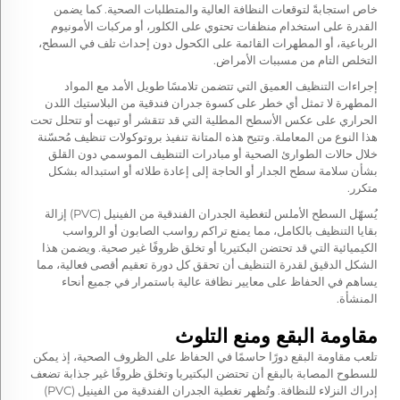
خاص استجابةً لتوقعات النظافة العالية والمتطلبات الصحية. كما يضمن
القدرة على استخدام منظفات تحتوي على الكلور، أو مركبات الأمونيوم
الرباعية، أو المطهرات القائمة على الكحول دون إحداث تلف في السطح،
التخلص التام من مسببات الأمراض.
إجراءات التنظيف العميق التي تتضمن تلامسًا طويل الأمد مع المواد
المطهرة لا تمثل أي خطر على
كسوة جدران فندقية من البلاستيك اللدن
الحراري
على عكس الأسطح المطلية التي قد تتقشر أو تبهت أو تتحلل تحت
هذا النوع من المعاملة. وتتيح هذه المتانة تنفيذ بروتوكولات تنظيف مُحسّنة
خلال حالات الطوارئ الصحية أو مبادرات التنظيف الموسمي دون القلق
بشأن سلامة سطح الجدار أو الحاجة إلى إعادة طلائه أو استبداله بشكل
متكرر.
يُسهّل السطح الأملس لتغطية الجدران الفندقية من الفينيل (PVC) إزالة
بقايا التنظيف بالكامل، مما يمنع تراكم رواسب الصابون أو الرواسب
الكيميائية التي قد تحتضن البكتيريا أو تخلق ظروفًا غير صحية. ويضمن هذا
الشكل الدقيق لقدرة التنظيف أن تحقق كل دورة تعقيم أقصى فعالية، مما
يساهم في الحفاظ على معايير نظافة عالية باستمرار في جميع أنحاء
المنشأة.
مقاومة البقع ومنع التلوث
تلعب مقاومة البقع دورًا حاسمًا في الحفاظ على الظروف الصحية، إذ يمكن
للسطوح المصابة بالبقع أن تحتضن البكتيريا وتخلق ظروفًا غير جذابة تضعف
إدراك النزلاء للنظافة. وتُظهر تغطية الجدران الفندقية من الفينيل (PVC)