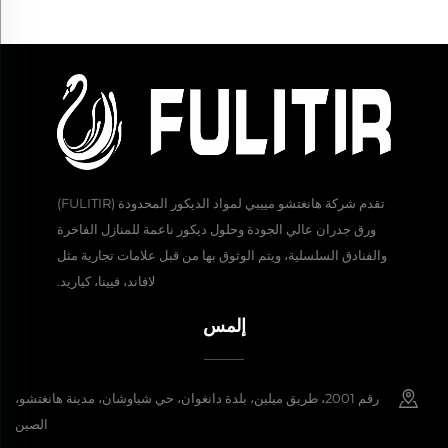
تقدم شركة هانغتشو مييبي لمواد الديكور المحدودة (FULITIR)
ورق جدران عالي الجودة وحلول ديكور ناعمة للمنازل الفاخرة
والفنادق السلسلية، ويتم الوثوق بها من قبل علامات تجارية مثل
لافاند، فيينا، كياريد.
إلمس
رقم 2001، طريق ميلين، بلدة دانغوان، حي شياوشان، مدينة هانغتشو،
الصين