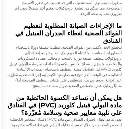
مطهرات بمستوى المستشفيات التي قد تتسبب في تضرر الأسطح
المصبوغة، مما يمكّن من تطبيق بروتوكولات تعقيم أكثر شمولاً، وهي أمر
ضروري لحماية صحة النزلاء.
ما الإجراءات الصيانة المطلوبة لتعظيم
الفوائد الصحية لغطاء الجدران الفينيل في
الفنادق
لتحقيق الحد الأقصى من الفوائد الصحية، يتطلب تنظيفًا دوريًا باستخدام
المطهرات المناسبة، والانتباه الفوري لأي بقع أو تلوث، إضافة إلى
بروتوكولات تنظيف عميقة دورية باستخدام محاليل مضادة للميكروبات
والمعتمدة. وتسهّل السطح الأملس للكسوة الحائطية من مادة البولي فينيل
كلوريد (PVC) في الفنادق عملية التنظيف باستخدام المعدات الاعتيادية
للتنظيف، في الوقت الذي تتيح فيه مقاومتها الكيميائية إجراءات تعقيم مُعزّزة
عند الحاجة. ويوفر تدريب الموظفين على تقنيات التنظيف الصحيحة أداءً
مثاليًا ويطيل عمر الخصائص الصحية طوال مدة خدمة المنتج.
هل يمكن أن تساعد الكسوة الحائطية من
مادة البولي فينيل كلوريد (PVC) في الفنادق
على تلبية معايير صحية وسلامة مُعزّزة؟
نعم، يدعم غطاء الجدران الفندقي من مادة PVC الامتثال للمعايير المُحسّنة
للصحة والسلامة من خلال تحسينات قابلة للقياس في نظافة الأسطح وجودة