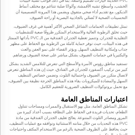
PVC الحديثة خيارات تصميم واسعة، بما في ذلك قوالب تشبه حبيبات
الخشب، وأسطح تشبه الأقمشة، وألوانًا صلبة تتناغم مع مختلف أنماط
الديكور، مع تقديم أداء صحي متفوق. ويضمن هذا المرونة التصميمية أن
التحسينات الصحية لا تُضحّي بالجاذبية البصرية أو راحة الضيوف.
تمثل تطبيقات الحمامات الشاغل الصحي الأكثر أهمية في غرف الضيوف،
حيث تخلق الرطوبة العالية والاستخدام المتكرر ظروفًا صعبة للتشطيبات
التقليدية للجدران. وتتميز تغطية الجدران الفندقية من الـ PVC بأدائها الممتاز
في هذه البيئات، حيث توفر حماية كاملة من الرطوبة مع الحفاظ على مظهر
جذاب وإمكانية التنظيف السهل. ويؤثر القضاء على نمو العفن والعث
والبكتيريا في حمامات الضيوف بشكل مباشر على صحة الضيوف ورضاهم.
تستفيد مناطق رؤوس الأسرة والأسطح التي تتعرض للتلامس الشديد بشكل
كبير من تركيب أكسفورد للجدران في الفنادق، حيث إن هذه المناطق تتعرض
لاتصال متكرر من الضيوف واحتمالية التلوث. وتضمن خصائص التنظيف
السهل والمضادة للميكروبات بقاء هذه المناطق الحرجة نظيفة بين الضيوف،
مع تحمل بروتوكولات التنظيف الضرورية للتعقيم الكامل.
اعتبارات المناطق العامة
تشكل المناطق العامة، مثل بهو الاستقبال والممرات ومساحات تتناول
الطعام، تحديات فريدة في الحفاظ على النظافة بسبب أعداد كبيرة من
المرور ومصادر التلوث المتنوعة. يعالج تغليف الجدران الفندقية من مادة
PVC هذه التحديات من خلال متانته الاستثنائية وتوافقه مع عمليات التنظيف،
حيث يحافظ على الظروف الصحية بالرغم من الاستخدام المكثف واحتياجات
التنظيف المتكررة.