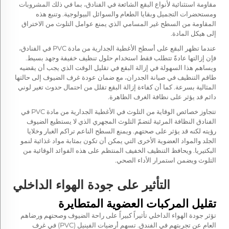
مقاومة استثنائية لأنواع البقع الشائعة في الفنادق، بما في ذلك المشروبات
ومستحضرات التجميل وبقايا الطعام والسوائل البيولوجية. وتنبع هذه
المقاومة من السطح غير المسامي الذي يمنع عوامل التلوث من الاختراق
إلى هيكل المادة.
عندما تظهر البقع على أسطح الأغطية الجدارية من مادة PVC في الفنادق،
فإن إزالتها عادةً تتطلب فقط استخدام حلول تنظيف خفيفة وجهد بسيط.
ويساهم هذا السهولة في إزالة البقع في تقليل الوقت الذي يجب أن يقضيه
طاقم التنظيف في صيانة الجدران، مع ضمان عودة غرف الضيوف إلى حالتها
المثالية بسرعة. كما أن كفاءة إزالة البقع تقلل من احتمال حدوث تغير لوني
دائم قد يؤثر على نظافة الغرف الظاهرة.
تتجاوز خصائص الوقاية من التلوث في الأغطية الجدارية من مادة PVC في
الفنادق النظافة المرئية لتضمّ التلوث المجهري الذي لا يستطيع الضيوف
رؤيته لكنه قد يؤثر على صحتهم. ويمنع السطح الناعم تراكم الغبار وخلايا
الجلد والمواد العضوية الأخرى التي يمكن أن تكون بمثابة مواد غذائية لنمو
البكتيريا. ويحافظ التنظيف الخفيف المنتظم على هذه الفوائد الوقائية من
التلوث ويضمن استمرار الأداء الصحي.
التأثير على جودة الهواء الداخلي
تقليل المركبات العضوية المتطايرة
تؤثر جودة الهواء الداخلي تأثيراً كبيراً على راحة الضيوف وصحتهم ورضاهم
العام عن تجربتهم في الفندق. تسهم أرضيات الفينيل (PVC) في غرف