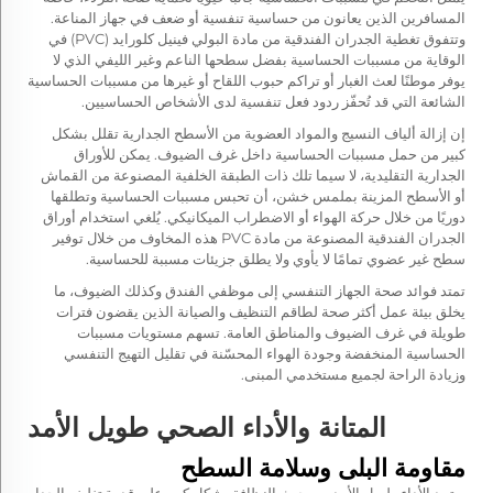
المسافرين الذين يعانون من حساسية تنفسية أو ضعف في جهاز المناعة.
وتتفوق تغطية الجدران الفندقية من مادة البولي فينيل كلورايد (PVC) في
الوقاية من مسببات الحساسية بفضل سطحها الناعم وغير الليفي الذي لا
يوفر موطنًا لعث الغبار أو تراكم حبوب اللقاح أو غيرها من مسببات الحساسية
الشائعة التي قد تُحفّز ردود فعل تنفسية لدى الأشخاص الحساسيين.
إن إزالة ألياف النسيج والمواد العضوية من الأسطح الجدارية تقلل بشكل
كبير من حمل مسببات الحساسية داخل غرف الضيوف. يمكن للأوراق
الجدارية التقليدية، لا سيما تلك ذات الطبقة الخلفية المصنوعة من القماش
أو الأسطح المزينة بملمس خشن، أن تحبس مسببات الحساسية وتطلقها
دوريًا من خلال حركة الهواء أو الاضطراب الميكانيكي. يُلغي استخدام أوراق
الجدران الفندقية المصنوعة من مادة PVC هذه المخاوف من خلال توفير
سطح غير عضوي تمامًا لا يأوي ولا يطلق جزيئات مسببة للحساسية.
تمتد فوائد صحة الجهاز التنفسي إلى موظفي الفندق وكذلك الضيوف، ما
يخلق بيئة عمل أكثر صحة لطاقم التنظيف والصيانة الذين يقضون فترات
طويلة في غرف الضيوف والمناطق العامة. تسهم مستويات مسببات
الحساسية المنخفضة وجودة الهواء المحسّنة في تقليل التهيج التنفسي
وزيادة الراحة لجميع مستخدمي المبنى.
المتانة والأداء الصحي طويل الأمد
مقاومة البلى وسلامة السطح