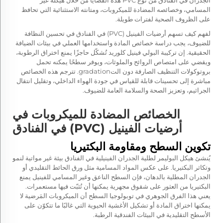
الجدران في الفنادق من نوع PVC هذه القضايا من خلال هيكله غير
المسامي، وخصائصه المضادة للميكروبات، ومتانته الاستثنائية التي تحافظ
على الظروف الصحية لفترات طويلة.
لفهم كيف تسهم أرضيات الفينيل (PVC) في الفنادق في تحسين النظافة
للضيوف، يجب دراسة خصائص المادة واستخدامها العملي في بيئات الضيافة
الحقيقية. إن تركيبة البولي فينيل كلوريد تُشكّل حاجزًا يمنع اختراق الرطوبة،
ويقضي على امتصاص الروائح والملوثات، ويوفر سطحًا يمكنه تحمل
بروتوكولات التنظيف الصارفة دون التgradation. تترجم هذه الخصائص
مباشرة إلى تحسينات قابلة للقياس في جودة الهواء الداخلي، وتقليل انتقال
الجراثيم، وتعزيز الصحة والسلامة العامة للضيوف.
الخصائص المضادة للميكروبات في
أرضيات الفينيل (PVC) في الفنادق
تكوين السطح ومقاومة البكتيريا
يُنشئ هيكل البوليمر لطلية الجدران الفينيلية في الفنادق بيئة غير مواتية لنمو
وتكاثر البكتيريا. على عكس المواد المسامية مثل ورق الحائط التقليدي أو
الجدران المطلية بالدهان، فإن السطح الناعق وغير المسامي للفينيل يمنع
البكتيريا من العثور على شقوق مجهرية يمكنها أن تُثبّت فيها مستعمرات.
يعني هذا الفرق الجوهري في توبولوجيا السطح أن الميكروبات المَرضية لا
يمكنها اختراق المادة أو تشكيل الأغشية الحيوية التي غالبًا ما تتكوّن على
الأسطح التقليدية في البيئات الفندقية الرطبة.