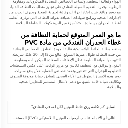
الهواء وفعالية التنظيف. وتُساعد الخصائص المضادة للميكروبات، ومقاومة
الرطوبة، وقدرة التعقيم السهلة الفنادق على تجاوز متطلبات النظافة الدنيا،
مع توفير وثائق تثبت اتخاذ إجراءات وقائية لحماية الصحة. وتعترف العديد من
الإدارات الصحية وبرامج شهادات الضيافة بفوائد النظافة التي توفرها أنظمة
أغطية الجدران من مادة PVC كجزء من البروتوكولات الشاملة للسلامة.
ما هو العمر المتوقع لحماية النظافة من
غطاء الجدران الفندقي من مادة PVC
يحتفظ بطانة الحائط البلاستيكية عالية الجودة للفنادق بالخصائص الوقائية
من حيث النظافة طوال عمرها المتوقع البالغ من 15 إلى 20 عامًا، شريطة
التثبيت والصيانة السليمة. تظل الإضافات المضادة للميكروبات، ومقاومة
البقع، والتوافق مع التنظيف فعّالين مع مرور الوقت، على عكس التشطيبات
التقليدية للجدران التي تتدهور وتفقد خصائص الحماية خلال بضع سنوات.
توفر هذه الاتساق الطويل في الأداء الصحي للفنادق حماية موثوقة للضيوف
وتكاليف صيانة قابلة للتنبؤ، مع دعم الامتثال المستمر للمعايير الصحية
والسلامة.
السابق:
كم تكلفة ورق حائط الفينيل لكل لفة في الفنادق؟
التالي:
أي الأنماط تناسب أرضيات الفينيل البلاستيكي (PVC) المستخدمة في الجدران بالفنادق الفاخرة؟