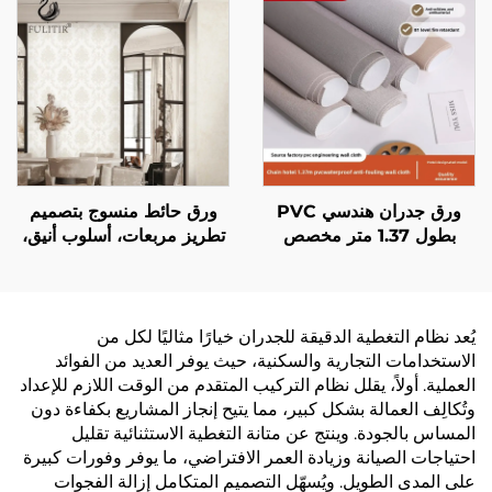
كالقطن، ويُعيد تعريف
للاهتراء ومضاد للتلوث،
الجماليات الجديدة للجدران
مناسب لكل من غرفة
المعيشة وغرفة النوم
ورق جدران هندسي PVC
ورق حائط منسوج بتصميم
بطول 1.37 متر مخصص
تطريز مربعات، أسلوب أنيق،
للفنادق السلسلية، قاعدة من
ديكور جداري لغرفة نوم
قماش متقاطع، ورق جدران
الشقة الفاخرة
مقاوم للحريق، مصنّع، أقمشة
غير منسوجة، 2.8 متر
يُعد نظام التغطية الدقيقة للجدران خيارًا مثاليًا لكل من
الاستخدامات التجارية والسكنية، حيث يوفر العديد من الفوائد
العملية. أولاً، يقلل نظام التركيب المتقدم من الوقت اللازم للإعداد
وتُكالِف العمالة بشكل كبير، مما يتيح إنجاز المشاريع بكفاءة دون
المساس بالجودة. وينتج عن متانة التغطية الاستثنائية تقليل
احتياجات الصيانة وزيادة العمر الافتراضي، ما يوفر وفورات كبيرة
على المدى الطويل. ويُسهّل التصميم المتكامل إزالة الفجوات