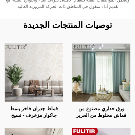
وتضمن المواصفات الفنية للنظام الامتثال لقواعد البناء واللوائح البيئية، مع
تقديم أداء متفوق في المناطق ذات الحركة المرورية العالية.
توصيات المنتجات الجديدة
ورق جداري مصنوع من
قماط جدران فاخر بنمط
قماش مخلوط من الحرير
جاكوار مزخرف - نسيج
والقطن: يجمع بين لمسة
جاكوار راقي مناسب للصق
ناعمة كالأملس ولمسة ناعمة
في المنزل بالكامل، مقاوم