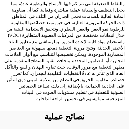
والنقاط الضعيفة التي تتراكم فيها الأوساخ والرطوبة عادةً، مما
يجعل التنظيف والصيانة عملية مباشرة وفعالة. كما أن مقاومة
المادة العالية للصدمات تحمي الجدران من التلف في المناطق
ذات الحركة المرورية العالية، في حين تمنع خصائصها المقاومة
للرطوبة نمو العفن والعفن الفطري. وتتحقق الاستدامة البيئية من
خلال انبعاثات منخفضة من المركبات العضوية المتطايرة (VOC)
واستخدام مواد قابلة لإعادة التدوير، بما يتماشى مع معايير البناء
الأخضر الحديثة. وتتيح مرونة التغطية دمجها بسهولة مع العناصر
المعمارية الموجودة، ويمكن تخصيصها لتتناسب مع ألوان العلامات
التجارية أو التصاميم المحددة. وتحافظ تقنية السطح المتقدمة على
مظهر التغطية مع مرور الوقت، حيث تقاوم البهتان والبقع والتآكل
العام الذي تتأثر به عادةً التغطيات التقليدية للجدران. كما تعزز
خصائص مقاومة الحريق في النظام من سلامة المبنى دون التأثير
على الجاذبية الجمالية. بالإضافة إلى ذلك، تساعد الخصائص
الصوتية للتغطية في تنظيم مستويات الصوت في البيئات
المزدحمة، مما يسهم في تحسين الراحة الداخلية.
نصائح عملية