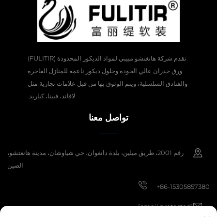
تقدم شركة هانغتشو مييبي لمواد الديكور المحدودة (FULITIR)
ورق جدران عالي الجودة وحلول ديكور ناعمة للمنازل الفاخرة
والفنادق السلسلية، ويتم الوثوق بها من قبل علامات تجارية مثل
لافاند، فيينا، كياريد.
تواصل معنا
رقم 2001، طريق ميلين، بلدة دانغوان، حي شياوشان، مدينة هانغتشو،
الصين
+86-15305857380
[email protected]