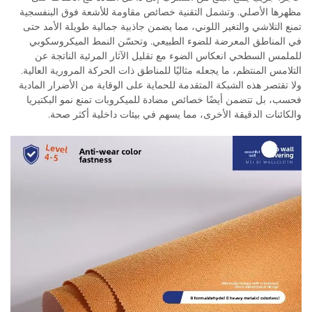
مظهرها الأصلي. وتشمل التقنية خصائص مقاومة للأشعة فوق البنفسجية
تمنع التلاشي والتغير اللوني، مما يضمن جاذبية جمالية طويلة الأمد حتى
في المناطق المعرضة للضوء الطبيعي. وتحسّن النمط الميكروسكوبي
للملمس السطحي انعكاس الضوء مع تقليل الآثار المرئية الناتجة عن
التلامس المنتظم، ما يجعله مثاليًا للمناطق ذات الحركة المرورية العالية.
ولا تقتصر هذه الشبكة المتقدمة للحماية على الوقاية من الأضرار المادية
فحسب، بل تتضمن أيضًا خصائص مضادة للميكروبات تمنع نمو البكتيريا
والكائنات الدقيقة الأخرى، مما يسهم في بيئات داخلية أكثر صحة.