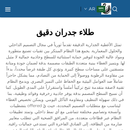
AR
طلاء جدران دقيق
تمثل الأغطية الجدارية الدقيقة تقدماً ثورياً في مجال التصميم الداخلي
والحلول المعمارية. يجمع هذا النظام المبتكر بين تقنيات تصنيع متطورة
ومواد عالية الجودة لتوفير حماية استثنائية للسطح وجاذبية جمالية لا مثيل
لها. ويتميز الغطاء ببنية متعددة الطبقات مصممة بدقة لضمان جودة ومتانة
متسقتين على مساحات سطح كبيرة. وتؤدي كل طبقة غرضاً محدداً، بدءاً
من مقاومة الرطوبة ووصولاً إلى الحماية من التصادم، مما يشكل حاجزاً
شاملاً ضد العوامل البيئية مع الحفاظ على التميز البصري. ويدمج النظام
تقنية لاصقة متقدمة تتيح تركيباً أملساً واستقراراً على المدى الطويل. كما
أن نسيج السطح المصمم بدقة يوفر جاذبية زخرفية وفوائد وظيفية، بما
في ذلك سهولة التنظيف ومقاومة التآكل اليومي. ويمكن تخصيص الغطاء
ليتناسب مع متطلبات التصميم المحددة، حيث يُ offered بتشطيبات
وأنسجة وتصاميم مختلفة تتماشى مع أي نمط داخلي. وتمتد تطبيقات
النظام عبر قطاعات متعددة، من المرافق الصحية التي تتطلب معايير
صارمة من النظافة، إلى الفنادق الفاخرة التي تستدعي جماليات راقية.