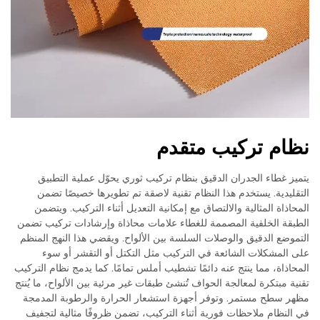
نظام تركيب متقدم
يتميز غطاء الجدران الدقيق بنظام تركيب ثوري يحوّل عملية التطبيق
التقليدية. يستخدم هذا النظام تقنية لاصقة تم تطويرها خصيصًا تضمن
المحاذاة المثالية والالتصاق مع إمكانية التعديل أثناء التركيب. ويتضمن
الطبقة الخلفية المصممة للغطاء علامات محاذاة وإرشادات تركيب تضمن
التموضع الدقيق والوصلات السلسة بين الألواح. ويقضي هذا النهج المنظم
على المشكلات الشائعة في التركيب مثل التكتل أو التقشر أو سوء
المحاذاة، مما ينتج عنه دائمًا تشطيب أملس تمامًا. كما يدمج نظام التركيب
تقنية مبتكرة لمعالجة الحواف تُنشئ طبقات غير مرئية بين الألواح، ما يُنتج
مظهر سطح مستمر. وتوفر أجهزة استشعار الحرارة والرطوبة المدمجة
في النظام ملاحظات فورية أثناء التركيب، تضمن ظروفًا مثالية لتجفيف