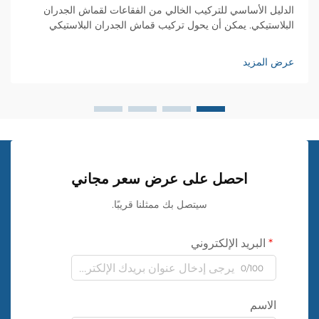
الدليل الأساسي للتركيب الخالي من الفقاعات لقماش الجدران
البلاستيكي. يمكن أن يحول تركيب قماش الجدران البلاستيكي
مساحتك السكنية من خلال نسيج أنيق وأنماط جذابة، ولكن تحقيق
تشطيب أملس خالٍ من الفقاعات يتطلب مهارة وانتباهًا للتفاصيل.
عرض المزيد
سواء كنتَ...
احصل على عرض سعر مجاني
سيتصل بك ممثلنا قريبًا.
البريد الإلكتروني
0/100
الاسم