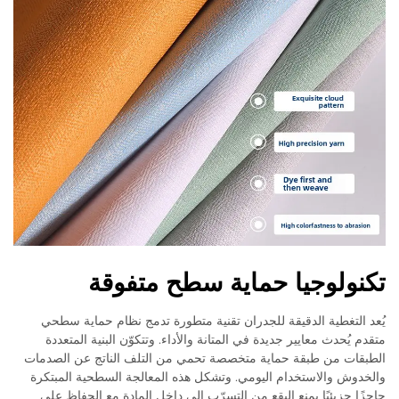
تكنولوجيا حماية سطح متفوقة
يُعد التغطية الدقيقة للجدران تقنية متطورة تدمج نظام حماية سطحي
متقدم يُحدث معايير جديدة في المتانة والأداء. وتتكوّن البنية المتعددة
الطبقات من طبقة حماية متخصصة تحمي من التلف الناتج عن الصدمات
والخدوش والاستخدام اليومي. وتشكل هذه المعالجة السطحية المبتكرة
حاجزًا جزيئيًا يمنع البقع من التسرّب إلى داخل المادة مع الحفاظ على