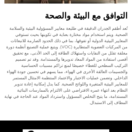
التوافق مع البيئة والصحة
تُعد أطقم الجدران الدقيقة في طليعة معايير المسؤولية البيئية والسلامة
الصحية. ويتم استخدام مواد مختارة بعناية في تكوينها بحيث تستوفي
المعايير البيئية الدولية أو تفوقها، بما في ذلك الحدود الصارمة للانبعاثات
من المركبات العضوية المتطايرة (VOC). ويتبع عملية التصنيع أنظمة دورة
مغلقة تقلل من النفايات واستهلاك الطاقة إلى الحد الأدنى، مع تحقيق
أقصى استفادة من المواد المعاد تدويرها والمستدامة. وقد تم تصميم
التركيب السطحي للغطاء خصيصًا لمنع تراكم مسببات الحساسية
والجسيمات العالقة الأخرى في الهواء، مما يسهم في تحسين جودة الهواء
الداخلي. وتضمن عمليات الاختبار والاعتماد المنتظمة الامتثال المستمر
للمعايير البيئية المتغيرة واللوائح الصحية. كما يدل إمكانية إعادة تدوير
النظام بعد انتهاء عمره الافتراضي على الالتزام بالممارسات البنائية
المستدامة، ما يتيح التخلص المسؤول واسترداد المواد عند الحاجة في نهاية
المطاف إلى الاستبدال.