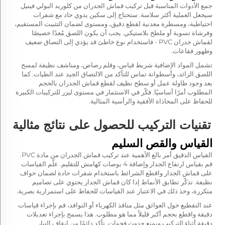
جمع الأدوات المناسبة قبل تركيب قماش الجدران من كلوريد البولي فينيل
سيجعل العملية أكثر سلاسة. ستحتاج إلى سكين يدوي حاد مع شفرات
احتياطية، ومسطرة معدنية لقطع دقيق، ومستوى لضمان التثبيت المستقيم،
وفرشاة تسوية أو ملطخ بلاستيكي. يجب أن يكون اللصق مُعدًا خصيصًا
لقماش جدران PVC - فاستخدام نوع خاطئ قد يؤدي إلى التصاق ضعيف
وظهور فقاعات.
تشمل المواد الإضافية شريط قياس، وقلم رصاص، ومناشف نظيفة لمسح
اللصق الزائد، وأسطوانة تماس للتأكد من الالتصاق الجيد عند الطيات. كما
يعد وجود طاولة عمل أو سطح نظيف لقطع قماش الجدران بالحجم
المطلوب أمرًا أساسيًا. فكّر في الاستثمار في مستوى ليزر للتركيبات الكبيرة
للحفاظ على المحاذاة الأفقية والرأسية المثالية.
تقنيات التركيب للحصول على نتائج مثالية
القياس والقص السليم
القياس الدقيق أمر بالغ الأهمية عند تركيب قماش الجدران من مادة PVC.
قم بقياس ارتفاع الجدار وإضافة 4 بوصات كهامش للتقليم. علّم القياسات
على قماش الجدار واقطع الشرائط باستخدام شفرات حادة لضمان حواف
نظيفة. تذكّر تطابق الأنماط إذا كان قماش الجدار يحتوي على تصاميم
متكررة، وخذ ذلك في الاعتبار عند القياسات للحفاظ على استمرارية بصرية.
عند التقطيع حول العوائق مثل منافذ الكهرباء أو النوافذ، قم بإجراء قياسات
دقيقة واقطع بحجم أكبر قليلاً مما هو مطلوب. هذا يسمح بإجراء تعديلات
دقيقة أثناء التركيب ويمنع حدوث فجوات. تأكد دائمًا من إيقاف التيار