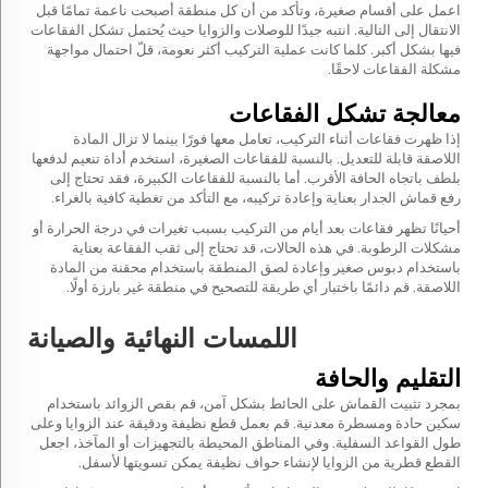
اعمل على أقسام صغيرة، وتأكد من أن كل منطقة أصبحت ناعمة تمامًا قبل
الانتقال إلى التالية. انتبه جيدًا للوصلات والزوايا حيث يُحتمل تشكل الفقاعات
فيها بشكل أكبر. كلما كانت عملية التركيب أكثر نعومة، قلّ احتمال مواجهة
مشكلة الفقاعات لاحقًا.
معالجة تشكل الفقاعات
إذا ظهرت فقاعات أثناء التركيب، تعامل معها فورًا بينما لا تزال المادة
اللاصقة قابلة للتعديل. بالنسبة للفقاعات الصغيرة، استخدم أداة تنعيم لدفعها
بلطف باتجاه الحافة الأقرب. أما بالنسبة للفقاعات الكبيرة، فقد تحتاج إلى
رفع قماش الجدار بعناية وإعادة تركيبه، مع التأكد من تغطية كافية بالغراء.
أحيانًا تظهر فقاعات بعد أيام من التركيب بسبب تغيرات في درجة الحرارة أو
مشكلات الرطوبة. في هذه الحالات، قد تحتاج إلى ثقب الفقاعة بعناية
باستخدام دبوس صغير وإعادة لصق المنطقة باستخدام محقنة من المادة
اللاصقة. قم دائمًا باختبار أي طريقة للتصحيح في منطقة غير بارزة أولًا.
اللمسات النهائية والصيانة
التقليم والحافة
بمجرد تثبيت القماش على الحائط بشكل آمن، قم بقص الزوائد باستخدام
سكين حادة ومسطرة معدنية. قم بعمل قطع نظيفة ودقيقة عند الزوايا وعلى
طول القواعد السفلية. وفي المناطق المحيطة بالتجهيزات أو المآخذ، اجعل
القطع قطرية من الزوايا لإنشاء حواف نظيفة يمكن تسويتها لأسفل.