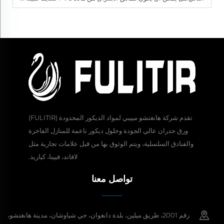
تقدم شركة هانغتشو مييبي لمواد الديكور المحدودة (FULITIR)
ورق جدران عالي الجودة وحلول ديكور ناعمة للمنازل الفاخرة
والفنادق السلسلية، ويتم الوثوق بها من قبل علامات تجارية مثل
لافاند، فيينا، كياريد.
تواصل معنا
رقم 2001، طريق ميلين، بلدة دانغوان، حي شياوشان، مدينة هانغتشو،