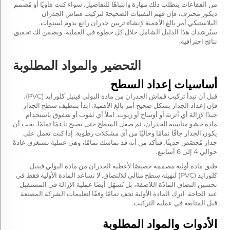
من الفقاعات يتطلب ذلك مهارة وانتباهًا للتفاصيل. سواء كنت هاويًا أو مُصمم
ديكور محترف، فإن فهم التقنيات الصحيحة لتركيب قماش الجدران
البلاستيكي أمر بالغ الأهمية لإنشاء تزيين جدران رائع يدوم لسنوات.
سيُرشدك هذا الدليل الشامل خلال كل خطوة في العملية، ويضمن لك تحقيق
نتائج احترافية.
التحضير والمواد المطلوبة
أساسيات إعداد السطح
قبل أن تبدأ تركيب قماش الجدران من مادة البولي فينيل كلورايد (PVC)،
فإن إعداد الجدار بشكل صحيح أمر بالغ الأهمية. ابدأ بتنظيف سطح الجدار
جيدًا لإزالة أي أتربة أو أوساخ أو زيوت. املأ أي ثقوب أو شقوق باستخدام
مادة حشو مناسبة للجدران، ثم صقل السطح حتى يصبح ناعمًا تمامًا. يجب أن
يكون الجدار جافًا تمامًا وخاليًا من أي مشكلات رطوبة. إذا كنت تعمل على
جدار مُجصّص حديثًا، فتأكد من أنه قد تماسك تمامًا، وهي عملية تستغرق عادةً
حوالي 4 إلى 6 أسابيع.
طبق مادة أولية مصممة خصيصًا لأغطية الجدران من مادة البولي فينيل
كلورايد (PVC) لتهيئة سطح مثالي للالتصاق. لا تساعد المادة الأولية فقط في
تحسين التصاق المادّة اللاصقة، بل تُسهّل أيضًا عملية الإزالة في المستقبل
عند الحاجة. اترك المادة الأولية تجف تمامًا وفقًا لتعليمات الشركة المصنعة
قبل المتابعة في عملية التركيب.
الأدوات والمواد المطلوبة