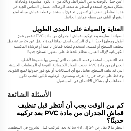
اعتنِ جيدًا بالوصلات بين الشرائط، وتأكد من أن تكون مشدودة ومُحاذاة
بشكل صحيح. استخدم أسطوانة ضغط للوصلات لضمان التماس الجيد في
هذه المناطق. نظف أي لاصق زائد فورًا باستخدام قطعة قماش مبللة لمنع
البقع أو التلف في سطح قماش الحائط.
العناية والصيانة على المدى الطويل
الصيانة السليمة بعد تركيب قماش الجدران من مادة PVC تضمن عمرًا
أطول ومظهرًا جيدًا. اترك التركيب ليجف تمامًا لمدة لا تقل عن 24 ساعة قبل
تنظيف السطح أو لمسه. استخدم قطعة قماش ناعمة أو فرشاة المكنسة
الكهربائية لإزالة الغبار بانتظام للحفاظ على مظهر السطح جديدًا.
عند التنظيف، استخدم فقط المنتجات التي يُوصى بها خصيصًا لأغطية
الجدران من مادة PVC. تجنب المواد الكيميائية القوية أو المنظفات الخشنة
التي قد تتلف السطح. تعامل مع أي انسكابات أو بقع فور حدوثها لمنع التلوث،
وحافظ على درجة حرارة الغرفة ومستوى الرطوبة ثابتَين لتجنب تكون
الفقاعات أو مشاكل الالتصاق في المستقبل.
الأسئلة الشائعة
كم من الوقت يجب أن أنتظر قبل تنظيف
قماش الجدران من مادة PVC بعد تركيبه
حديثًا؟
انتظر ما لا يقل عن 24 إلى 48 ساعة بعد التركيب قبل الشروع في التنظيف.