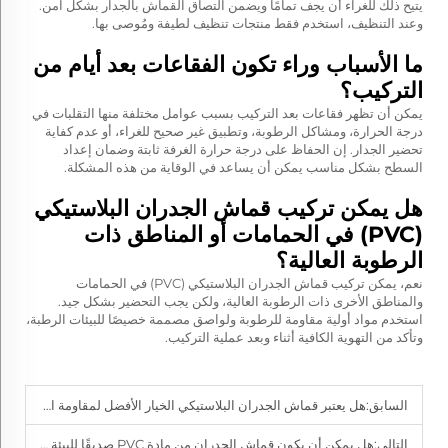
يتيح ذلك للغراء أن يجف تمامًا ويضمن التصاق القماش بالجدار بشكل آمن.
وعند التنظيف، استخدم فقط منتجات تنظيف لطيفة ومُوصى بها.
ما الأسباب وراء تكون الفقاعات بعد أيام من
التركيب؟
يمكن أن تظهر فقاعات بعد التركيب بسبب عوامل مختلفة منها التقلبات في
درجة الحرارة، ومشاكل الرطوبة، وتطبيق غير صحيح للغراء، أو عدم كفاية
تحضير الجدار. إن الحفاظ على درجة حرارة الغرفة ثابتة وضمان إعداد
السطح بشكل مناسب يمكن أن يساعد في الوقاية من هذه المشكلة.
هل يمكن تركيب قماش الجدران البلاستيكي
(PVC) في الحمامات أو المناطق ذات
الرطوبة العالية؟
نعم، يمكن تركيب قماش الجدران البلاستيكي (PVC) في الحمامات
والمناطق الأخرى ذات الرطوبة العالية، ولكن يجب التحضير بشكل جيد.
استخدم مواد أولية مقاومة للرطوبة ولواصق مصممة خصيصًا للبيئات الرطبة،
وتأكد من التهوية الكافية أثناء وبعد عملية التركيب.
السابق:
هل يعتبر قماش الجدران البلاستيكي الخيار الأفضل لمقاومة الرطوبة؟
التالي:
هل يمكن أن يكون قماش الجدران من مادة PVC صديقًا للبيئة ومتينًا؟