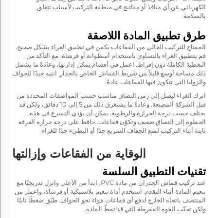
الكهربائي عن أي منافذ أو مفاتيح في منطقة التركيب لأسباب تتعلق
بالسلامة.
طرق تطبيق المادة اللاصقة
المفتاح للتركيب الخالي من الفقاعات يكمن في تطبيق الغراء بشكل صحيح.
قم بتطبيق الغراء بالتساوي باستخدام أسطوانة أو فرشاة، مع التأكد من
التغطية الكاملة دون إفراط. اعمل في أقسام يمكن إدارتها، وعادةً ما يشمل
ذلك مساحة أوسع قليلاً من شريط القماش الخاص بالجدار. انتبه جيدًا للحواف
والزوايا التي تتكون فيها الفقاعات عادةً.
اترك الغراء ليصل إلى زمن التصاق مناسب حسب المواصفات المحددة من
قبل الشركة المصنعة. وعادةً ما يستغرق ذلك من 5 إلى 10 دقائق، ولكن قد
يختلف حسب درجة الحرارة والرطوبة. يمكن أن يؤدي التسرع في هذه
الخطوة إلى التصاق ضعيف وتكوّن فقاعات. حافظ على درجة حرارة الغرفة
ثابتة أثناء التركيب لمنع الجفاف السريع جدًا أو البطيء جدًا للغراء.
الوقاية من الفقاعات وإزالتها
تقنيات التطبيق السلسة
عند تركيب قماش الجدران من مادة PVC، ابدأ من الأعلى وانزل تدريجيًا مع
تنعيم المادة أثناء التقدم. استخدم أداة تنعيم بلاستيكية أو فرشاة، واعمل من
المنتصف باتجاه الخارج لدفع أي فقاعات هواء نحو الحواف. طبّق ضغطًا ثابتًا
ولكن تجنّب القوة المفرطة التي قد تمطّ المادة.