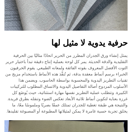
حرفية يدوية لا مثيل لها
يمثل إنشاء ورق الجدران المطرز من الحرير اتحادًا مثاليًا بين الحرفية
التقليدية والدقة الحديثة. يمر كل لوحة بعملية إنتاج دقيقة تبدأ باختيار حرير
التوت الأفضل المعروف بقوته الفائقة ولمعانه الطبيعي. يقوم الحرفيون
الخبراء برسم أنماط معقدة بدقة، ثم تُنفَّذ هذه الأنماط باستخدام مزيج من
تقنيات التطريز اليدوية والمحسوبة بواسطة الحاسوب. ويضمن هذا
الأسلوب المزدوج أصالة التفاصيل اليدوية والاتساق المطلوب للتركيبات
الكبيرة. وتتطلب عملية التطريز نفسها مهارة استثنائية، حيث يُوضَع كل
غرزة بعناية لتكوين أنماط ثلاثية الأبعاد تعكس الضوء وتنقله بطرق فريدة.
والنتيجة هي طبقة تغطية للجدران تمتلك عمقًا بصريًا وملموسًا معًا، ما
يخلق تجربة حسية غامرة لا يمكن لمثيلاتها المطبوعة أو المصبوغة تقليدها.