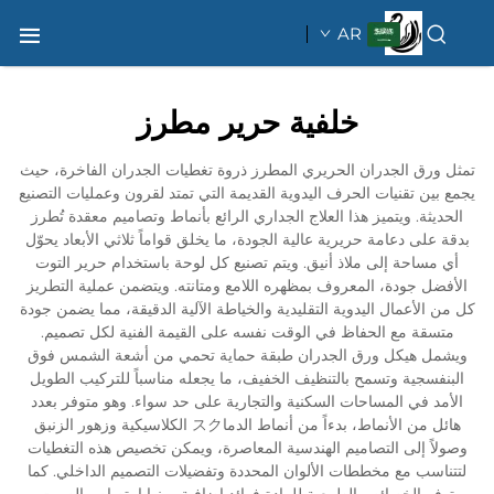
AR
خلفية حرير مطرز
تمثل ورق الجدران الحريري المطرز ذروة تغطيات الجدران الفاخرة، حيث
يجمع بين تقنيات الحرف اليدوية القديمة التي تمتد لقرون وعمليات التصنيع
الحديثة. ويتميز هذا العلاج الجداري الرائع بأنماط وتصاميم معقدة تُطرز
بدقة على دعامة حريرية عالية الجودة، ما يخلق قواماً ثلاثي الأبعاد يحوّل
أي مساحة إلى ملاذ أنيق. ويتم تصنيع كل لوحة باستخدام حرير التوت
الأفضل جودة، المعروف بمظهره اللامع ومتانته. ويتضمن عملية التطريز
كل من الأعمال اليدوية التقليدية والخياطة الآلية الدقيقة، مما يضمن جودة
متسقة مع الحفاظ في الوقت نفسه على القيمة الفنية لكل تصميم.
ويشمل هيكل ورق الجدران طبقة حماية تحمي من أشعة الشمس فوق
البنفسجية وتسمح بالتنظيف الخفيف، ما يجعله مناسباً للتركيب الطويل
الأمد في المساحات السكنية والتجارية على حد سواء. وهو متوفر بعدد
هائل من الأنماط، بدءاً من أنماط الدماスク الكلاسيكية وزهور الزنبق
وصولاً إلى التصاميم الهندسية المعاصرة، ويمكن تخصيص هذه التغطيات
لتتناسب مع مخططات الألوان المحددة وتفضيلات التصميم الداخلي. كما