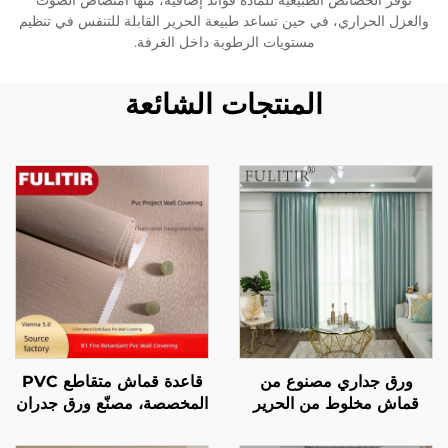
توفر الخصائص الطبيعية للمادة فوائد إضافية، منها امتصاص الصوت
والعزل الحراري، في حين تساعد طبيعة الحرير القابلة للتنفس في تنظيم
مستويات الرطوبة داخل الغرفة.
المنتجات الشائعة
ورق جداري مصنوع من
قاعدة قماش متقاطع PVC
قماش مخلوط من الحرير
المخصصة، مصنّع ورق جدران
والقطن: يجمع بين لمسة
مقاوم للحريق بطول 1.37
ناعمة كالأملس ولمسة ناعمة
متر لسلاسل فنادق لافندر،