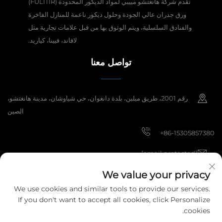
تقدم شركة هانغتشو مييبي لمواد الديكور المحدودة (FULITIR)
ورق جدران عالي الجودة وحلول ديكور ناعمة للمنازل الفاخرة
والفنادق السلسلية، ويتم الوثوق بها من قبل علامات تجارية مثل
لافاند، فيينا، كياريد.
تواصل معنا
رقم 2001، طريق ميلين، بلدة دانغوان، حي شياوشان، مدينة هانغتشو،
الصين
+86-15305857380
[email protected]
We value your privacy
We use cookies and similar tools to provide our services.
حقوق النشر © 2025 شركة هانغتشو ميبي لمواد الديكور المحدودة. جميع الحقوق
If you don't want to accept all cookies, click Personalize
محفوظة.
سياسة الخصوصية
cookies.