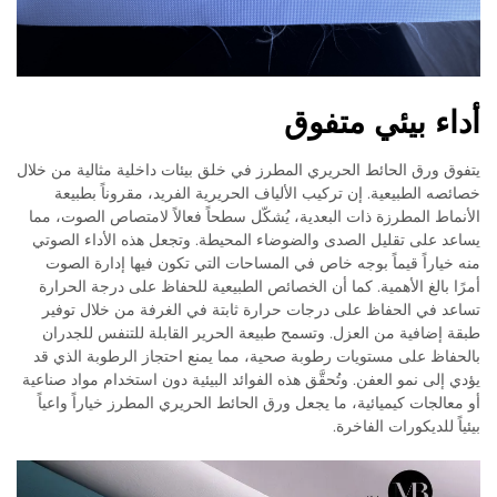
أداء بيئي متفوق
يتفوق ورق الحائط الحريري المطرز في خلق بيئات داخلية مثالية من خلال
خصائصه الطبيعية. إن تركيب الألياف الحريرية الفريد، مقروناً بطبيعة
الأنماط المطرزة ذات البعدية، يُشكّل سطحاً فعالاً لامتصاص الصوت، مما
يساعد على تقليل الصدى والضوضاء المحيطة. وتجعل هذه الأداء الصوتي
منه خياراً قيماً بوجه خاص في المساحات التي تكون فيها إدارة الصوت
أمرًا بالغ الأهمية. كما أن الخصائص الطبيعية للحفاظ على درجة الحرارة
تساعد في الحفاظ على درجات حرارة ثابتة في الغرفة من خلال توفير
طبقة إضافية من العزل. وتسمح طبيعة الحرير القابلة للتنفس للجدران
بالحفاظ على مستويات رطوبة صحية، مما يمنع احتجاز الرطوبة الذي قد
يؤدي إلى نمو العفن. وتُحقَّق هذه الفوائد البيئية دون استخدام مواد صناعية
أو معالجات كيميائية، ما يجعل ورق الحائط الحريري المطرز خياراً واعياً
بيئياً للديكورات الفاخرة.