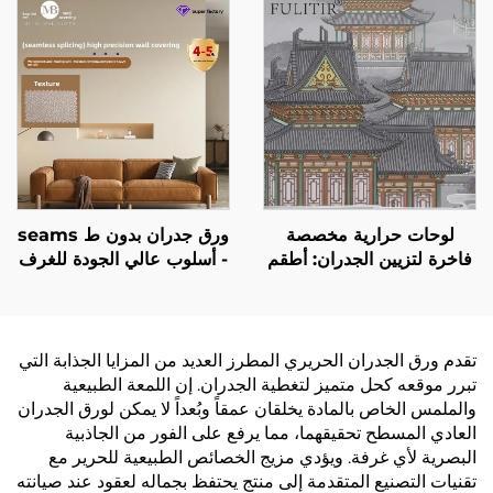
كالقطن، ويُعيد تعريف
فيينا، كيارد
الجماليات الجديدة للجدران
لوحات حرارية مخصصة
ورق جدران بدون ط seams
فاخرة لتزيين الجدران: أطقم
- أسلوب عالي الجودة للغرف
جدران متكاملة وخلفيات
النوم، سميك، مقاوم للماء
لجميع أنحاء المنزل، غرفة
والبقع، أسلوب حديث بسيط،
المعيشة، الممر، وغرفة النوم
ورق جدران لجميع أنحاء
المنزل، بالجملة من المصنع
تقدم ورق الجدران الحريري المطرز العديد من المزايا الجذابة التي
المصدر
تبرر موقعه كحل متميز لتغطية الجدران. إن اللمعة الطبيعية
والملمس الخاص بالمادة يخلقان عمقاً وبُعداً لا يمكن لورق الجدران
العادي المسطح تحقيقهما، مما يرفع على الفور من الجاذبية
البصرية لأي غرفة. ويؤدي مزيج الخصائص الطبيعية للحرير مع
تقنيات التصنيع المتقدمة إلى منتج يحتفظ بجماله لعقود عند صيانته