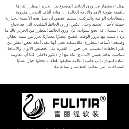
يمثل الاستثمار في ورق الحائط المصنوع من الحرير المطرز التزامًا
بالقيمة طويلة الأمد والأناقة الخالدة. إن متانة ألياف الحرير، مقرونة
بالمعالجات الواقية والتركيب السليم، تضمن أن تظل هذه الأغطية الجدارية
جميلة لأجيال عديدة. وعلى عكس أوراق الحائط التقليدية التي قد تحتاج
إلى استبدال كل بضع سنوات، فإن ورق الحائط المطرز من الحرير غالبًا ما
يزداد قيمته مع مرور الوقت، ليصبح عنصرًا معماريًا يعزز من قيمة العقار.
وطبيعة الأنماط المطرزة الكلاسيكية تعني أنها تبقى أنيقة بغض النظر عن
تغير اتجاهات التصميم، في حين أن القدرة على تخصيص الألوان والأنماط
لتتناسب بدقة تضمن الاندماج التام مع أي ديكور داخلي. كما أن مقاومة
المادة للبهتان، إلى جانب إمكانية تنظيفها بلطف، تجعلها خيارًا عمليًا
للمساحات التي تتطلب الفخامة والمتانة معًا.