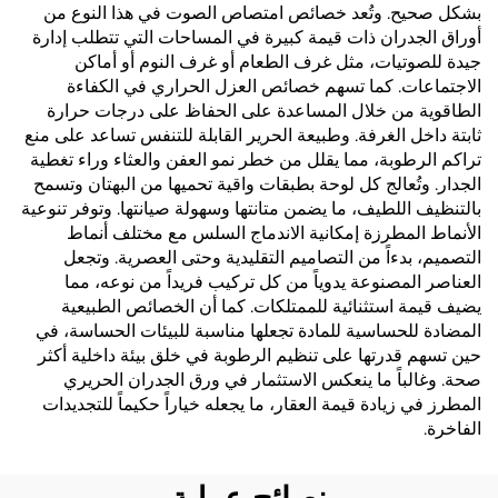
بشكل صحيح. وتُعد خصائص امتصاص الصوت في هذا النوع من
أوراق الجدران ذات قيمة كبيرة في المساحات التي تتطلب إدارة
جيدة للصوتيات، مثل غرف الطعام أو غرف النوم أو أماكن
الاجتماعات. كما تسهم خصائص العزل الحراري في الكفاءة
الطاقوية من خلال المساعدة على الحفاظ على درجات حرارة
ثابتة داخل الغرفة. وطبيعة الحرير القابلة للتنفس تساعد على منع
تراكم الرطوبة، مما يقلل من خطر نمو العفن والعثاء وراء تغطية
الجدار. وتُعالج كل لوحة بطبقات واقية تحميها من البهتان وتسمح
بالتنظيف اللطيف، ما يضمن متانتها وسهولة صيانتها. وتوفر تنوعية
الأنماط المطرزة إمكانية الاندماج السلس مع مختلف أنماط
التصميم، بدءاً من التصاميم التقليدية وحتى العصرية. وتجعل
العناصر المصنوعة يدوياً من كل تركيب فريداً من نوعه، مما
يضيف قيمة استثنائية للممتلكات. كما أن الخصائص الطبيعية
المضادة للحساسية للمادة تجعلها مناسبة للبيئات الحساسة، في
حين تسهم قدرتها على تنظيم الرطوبة في خلق بيئة داخلية أكثر
صحة. وغالباً ما ينعكس الاستثمار في ورق الجدران الحريري
المطرز في زيادة قيمة العقار، ما يجعله خياراً حكيماً للتجديدات
الفاخرة.