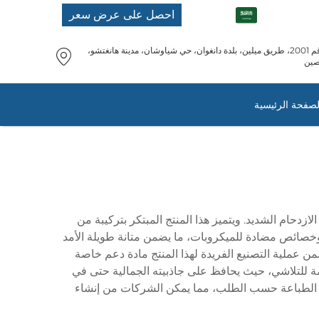
AR
احصل على عرض سعر
رقم 2001، طريق ميلين، بلدة دانغوان، حي شياوشان، مدينة هانغتشو،
صين
لصفحة الرئيسية
ية ذات الازدحام الشديد. ويتميز هذا المنتج المبتكر بتركيبة من
اومة للبقع وخصائص مضادة للميكروبات، ما يضمن متانة طويلة الأمد
من عملية التصنيع الفريدة لهذا المنتج مادة دعم خاصة
 ويتميز ورق الحائط 54 باحتفاظ استثنائي بالألوان ومقاومة للتلاشي، حيث يحافظ على جاذبيته الجمالية حتى في
ية الطباعة حسب الطلب، مما يمكن الشركات من إنشاء