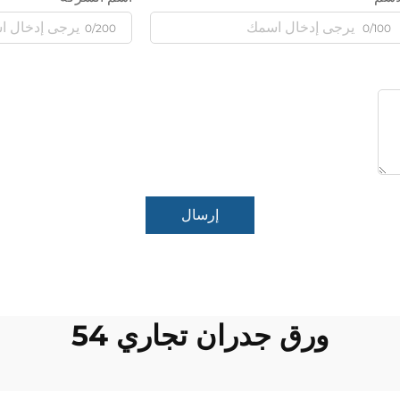
0/200
0/100
إرسال
ورق جدران تجاري 54