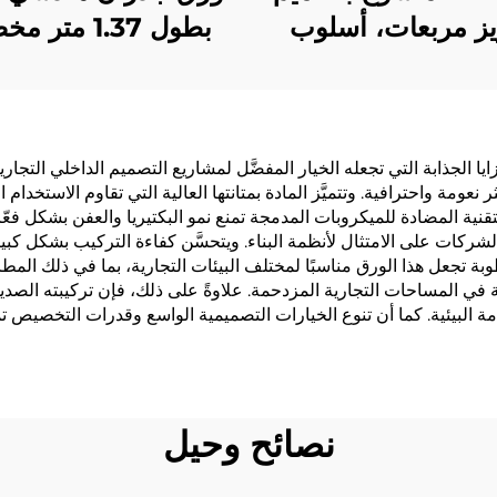
ز مربعات، أسلوب
بطول 1.37 مت
 ديكور جداري لغرفة
للفنادق السلسلية، ق
م الشقة الفاخرة
من قماش متقاطع، 
جدران مقاوم للحر
مصنّع، أقمشة غي
عومة واحترافية. وتتميَّز المادة بمتانتها العالية التي تقاوم الاستخد
منسوجة، 2.8 متر
لتقنية المضادة للميكروبات المدمجة تمنع نمو البكتيريا والعفن بشكل فعّا
كات على الامتثال لأنظمة البناء. ويتحسَّن كفاءة التركيب بشكل كبير 
وبة تجعل هذا الورق مناسبًا لمختلف البيئات التجارية، بما في ذلك ا
 المساحات التجارية المزدحمة. علاوةً على ذلك، فإن تركيبته الصديقة
مة البيئية. كما أن تنوع الخيارات التصميمية الواسع وقدرات التخصي
نصائح وحيل