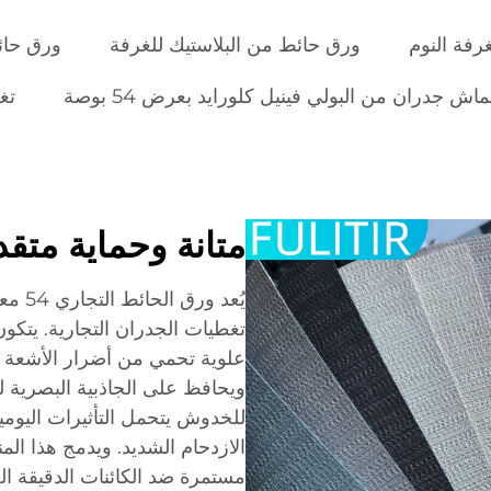
رفة النوم
ورق حائط من البلاستيك للغرفة
ورق حائ
اش جدران من البولي فينيل كلورايد بعرض 54 بوصة
تغ
متانة وحماية متقد
يُعد و
تغطيات الجدران التجارية. يتكو
علوية تحمي من أضرار الأشعة فو
ويحافظ على الجاذبية البصرية 
للخدوش يتحمل التأثيرات اليومي
الازدحام الشديد. ويدمج هذا ال
مستمرة ضد الكائنات الدقيقة ال