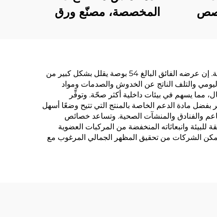
ر مخصص
المخصصة، مصنّع ورق
اعدة
جدران مقاوم للحريق
ورق
بطول 1.37 متر لسلاسل
يق،
فنادق لافندر، فيينا، كيارد
ر
تُقدِّم ورق الحائط التجاري بعرض 54 بوصة العديد من المزايا الجذابة التي تجعله الخيار المفضَّل لمشاريع التصميم الداخلي التجارية. إن عرضه الفائق البالغ 54 بوصة يقلل بشكل كبير من
ام اليومي والتلف الناتج عن الخدوش والصدمات ومواد
ل، مما يسهم في بيئات داخلية أكثر صحّة. وتوفِّر
بفضل مادة الدعم الخاصة بالمنتج التي تتيح وضعًا أسهل
لمطاعم والفنادق والمنشآت الصحية. وتساعد خصائص
 للبيئة وانبعاثاته المنخفضة من المركبات العضوية
ص تمكن الشركات من تحقيق المظهر الجمالي المرغوب مع