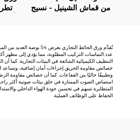
من قماش الشينيل - نسيج
تطري
ناعم ولزج، تمنع الضوء
أنيق،
تمامًا، ستارة مضادة للرياح
نو
وتحتفظ بالدفء مناسبة
لغرفة النوم وغرفة المعيشة
عدد التماسات التركيب المطلوبة، مما يؤدي إلى مظهر أكثر ن
التنظيف الكيميائية الشائعة في البيئات التجارية. كما أن ا
خصائص مقاومة الحريق إجراءات أمان إضافية، وتساعد الشر
وتطبيقًا خاليًا من الفقاعات. كما أن خصائص مقاومة الرط
امتصاص الصوت الممتازة في خلق بيئات صوتية أكثر راحة في
المتطايرة تسهم في تحسين جودة الهواء الداخلي والاستدا
الحفاظ على الوظائف العملية.