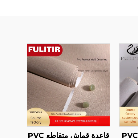
ورق جدران هندسي PVC
قاعدة قماش متقاطع PVC