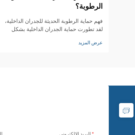
الرطوبة؟
فهم حماية الرطوبة الحديثة للجدران الداخلية،
لقد تطورت حماية الجدران الداخلية بشكل
كبير على مر السنين، وبرز قماش الجدران
عرض المزيد
من مادة PVC كحل ثوري لعزل الرطوبة في
المنازل والمساحات التجارية. هذا الحل
المبتكر...
البريد الإلكتروني
ال