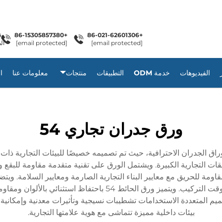
+86-15305857380
+86-021-62601306
[email protected]
[email protected]
ال
الفيديوهات
خدمة ODM
التطبيقات
منتجات
معلومات عنا
ا
ورق جدران تجاري 54
فزة نوعية في حلول أوراق الجدران الاحترافية، حيث تم تصميمه خصيصًا للبيئات التجار
ا يجعله مثاليًا للتطبيقات التجارية الكبيرة. ويشتمل الورق على تقنية متقدمة مق
ومة للحريق مع معايير البناء التجارية الصارمة ومعايير السلامة. ويتض
تسهل التركيب والإزالة، مما يقلل من تكاليف الصيانة ووقت التركيب.
ميم المتعددة الاستخدامات تشطيبات نسيجية وتأثيرات معدنية وإمكان
بيئات داخلية مميزة تتماشى مع هوية علامتها التجارية.