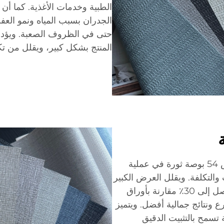
الطبية وخدمات الأغذية. كما أن
الجدران بسبب المياه ونمو العف
حتى في الظروف الصعبة. ويؤدي 
المنتج بشكل كبير، ويقلل من تكر
يُحدث التصميم المبتكر لورق الحائط التجاري بعرض 54 بوصة ثورة في عملية
التكلفة. ويقلل العرض الكبير
البالغ 54 بوصة من تكرار التماسات الربط بنسبة تصل إلى 30٪ مقارنة بأوراق
ع ونتائج جمالية أفضل. ويتميز
 تسمح بالتثبيت الدقيق