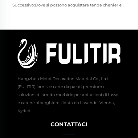
Successivo:
Dove si possono acquistare tende chenier economiche online?
Hangzhou Meibi Decoration Material Co., Ltd.
(FULITIR) fornisce carte da parati premium e
soluzioni di arredo morbido per abitazioni di lusso
e catene alberghiere, fidata da Lavande, Vienna,
Kyriad.
CONTATTACI