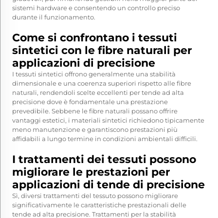
sistemi hardware e consentendo un controllo preciso
durante il funzionamento.
Come si confrontano i tessuti
sintetici con le fibre naturali per
applicazioni di precisione
I tessuti sintetici offrono generalmente una stabilità
dimensionale e una coerenza superiori rispetto alle fibre
naturali, rendendoli scelte eccellenti per tende ad alta
precisione dove è fondamentale una prestazione
prevedibile. Sebbene le fibre naturali possano offrire
vantaggi estetici, i materiali sintetici richiedono tipicamente
meno manutenzione e garantiscono prestazioni più
affidabili a lungo termine in condizioni ambientali difficili.
I trattamenti dei tessuti possono
migliorare le prestazioni per
applicazioni di tende di precisione
Sì, diversi trattamenti del tessuto possono migliorare
significativamente le caratteristiche prestazionali delle
tende ad alta precisione. Trattamenti per la stabilità