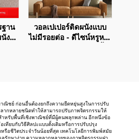
ตรฐาน
วอลเปเปอร์ติดผนังแบบ
นังที่
ไม่มีรอยต่อ - ดีไซน์หรูหรา
เครือ
สำหรับห้องนอน หนาขึ้น
a และ
กันน้ำและคราบเปื้อน
ดีไซน์ทันสมัยแบบมินิมอล
ใช้ตกแต่งผนังทั้งหลัง
ขายส่งจากโรงงานต้นทาง
ณิชย์ ก่อนอื่นต้องยกถึงความยืดหยุ่นสูงในการปรับ
ดุหลากหลายชนิดทำให้สามารถปรับภาพจิตรกรรมให้
บพื้นที่เชิงพาณิชย์ที่มีผู้คนพลุกพล่าน อีกหนึ่งข้อ
อเทียบกับวิธีศิลปะแบบดั้งเดิมหรือการปรับปรุง
ือชีวิตประจำวันน้อยที่สุด เทคโนโลยีการพิมพ์สมัย
ละดูแลรักษาง่าย ความหลากหลายของภาพจิตรกรรมฝา