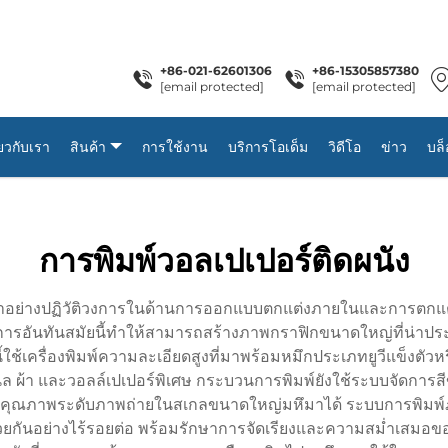
+86-021-62601306
+86-15305857380
[email protected]
[email protected]
่ยวกับเรา
สินค้า
การใช้งาน
บริการโอเด็ม
วิดีโอ
ข่าว
บล็
การพิมพ์วอลเปเปอร์ติดผนัง
้าอย่างปฏิวัติวงการในด้านการออกแบบตกแต่งภายในและการตกแต่
การอันทันสมัยนี้ทำให้สามารถสร้างภาพกราฟิกขนาดใหญ่ที่น่าประ
ี้ใช้เครื่องพิมพ์ความละเอียดสูงที่มาพร้อมหมึกประเภทยูวีแข็งตัว
้า และวอลล์เปเปอร์พิเศษ กระบวนการพิมพ์ยังใช้ระบบจัดการสีขั
าพคุณภาพระดับภาพถ่ายในสเกลขนาดใหญ่มหึมาได้ ระบบการพิมพ
้วยกันอย่างไร้รอยต่อ พร้อมรักษาการจัดเรียงและความสม่ำเสมอขอ