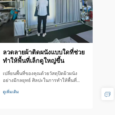
ลวดลายผ้าติดผนังแบบใดที่ช่วย
ควร
ทำให้พื้นที่เล็กดูใหญ่ขึ้น
ปัก
หาย
เปลี่ยนพื้นที่ของคุณด้วยวัสดุปิดผิวผนัง
อย่างมีกลยุทธ์ ศิลปะในการทำให้พื้นที่
คำแ
ขนาดเล็กดูมีพื้นที่มากขึ้นได้ดึงดูดนัก
ตกแต
ดูเพิ่มเติม
ออกแบบภายในและเจ้าของบ้านมาหลาย
ลวดล
ดูเพิ่
ชั่วอายุคน หนึ่งในเทคนิคต่างๆ ที่มีอยู่ เหล่า
แต่ม
ลวดลายผ้าติดผนังได้กลายเป็นเครื่องมือที่
ต้อง
ทรงพลัง...