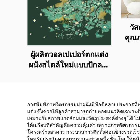
วัส
คุณภ
ต่อสำ
ผู้ผลิตวอลเปเปอร์ตกแต่ง
ห้อง
ผนังสไตล์ใหม่แบบปักลาย
โทน
พิเศษ - วอลเปเปอร์ติดผนัง
บ้าน
บ้านทั้งหลังแบบไร้รอยต่อ
แบบ
สไตล์หรูหราเบาๆ ระดับ
การพิมพ์ภาพจิตรกรรมฝาผนังมีข้อดีหลายประการที่ทำใ
พรีเมียมและแม่นยำสูง
แต่ง ซึ่งช่วยให้ลูกค้าสามารถถ่ายทอดแนวคิดเฉพา
เหมาะสำหรับใช้ตกแต่ง
เหมาะกับสภาพแวดล้อมและวัตถุประสงค์ต่างๆ ได้ ไม่ว่า
ได้เปรียบที่สำคัญคือความคุ้มค่า เพราะภาพจิตรกรรมฝ
ผนังห้องนอนและห้องนั่ง
โครงสร้างอาคาร กระบวนการติดตั้งค่อนข้างรวดเร็ว
เล่น
ใหม่รับประกันความทนทานอย่างเหนือชั้น โดยใช้หม