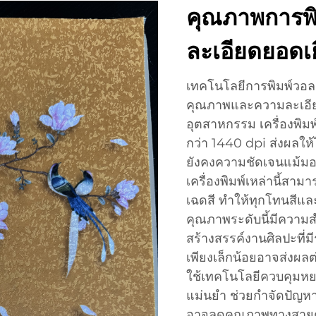
คุณภาพการพ
ละเอียดยอดเย
เทคโนโลยีการพิมพ์วอลเ
คุณภาพและความละเอีย
อุตสาหกรรม เครื่องพิมพ
กว่า 1440 dpi ส่งผลให้ไ
ยังคงความชัดเจนแม้มอง
เครื่องพิมพ์เหล่านี้สา
เฉดสี ทำให้ทุกโทนสีแ
คุณภาพระดับนี้มีความส
สร้างสรรค์งานศิลปะที
เพียงเล็กน้อยอาจส่งผล
ใช้เทคโนโลยีควบคุมหยด
แม่นยำ ช่วยกำจัดปัญหาท
อาจลดคุณภาพทางสายตา ค