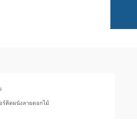
ย
อร์ติดผนังลายดอกไม้