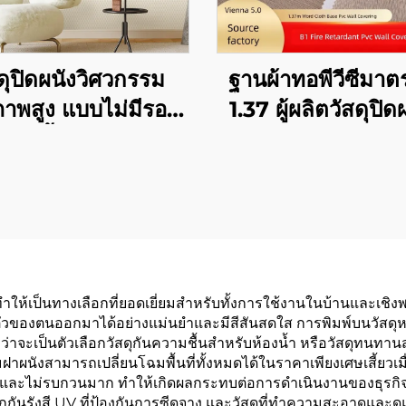
ดุปิดผนังวิศวกรรม
ฐานผ้าทอพีวีซีมา
าพสูง แบบไม่มีรอย
1.37 ผู้ผลิตวัสดุปิดผ
หรับทั้งบ้าน ห้องนอน
ทนไฟสำหรับโรงแรม
นั่งเล่น วัสดุปิดผนัง
Lavande, Vienn
สีเรียบสำหรับใช้ใน
Kyriad
 ตกแต่งสไตล์หรูหรา
เบา ๆ ขายตรงจาก
โรงงาน
ห้เป็นทางเลือกที่ยอดเยี่ยมสำหรับทั้งการใช้งานในบ้านและเชิงพา
ะตัวของตนออกมาได้อย่างแม่นยำและมีสีสันสดใส การพิมพ์บนวัส
จะเป็นตัวเลือกวัสดุกันความชื้นสำหรับห้องน้ำ หรือวัสดุทนทานสำหรั
าผนังสามารถเปลี่ยนโฉมพื้นที่ทั้งหมดได้ในราคาเพียงเศษเสี้ยวเมื่
และไม่รบกวนมาก ทำให้เกิดผลกระทบต่อการดำเนินงานของธุรกิจหร
ึกกันรังสี UV ที่ป้องกันการซีดจาง และวัสดุที่ทำความสะอาดแ