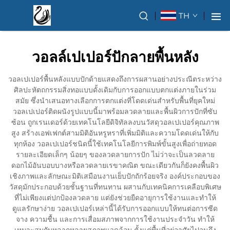
TH
วอลล์เปเปอร์ปักลายพื้นหลัง
วอลเปเปอร์พื้นหลังแบบปักด้ายแสดงถึงการผสานอย่างประณีตระหว่าง
ศิลปะหัตถกรรมสิ่งทอแบบดั้งเดิมกับการออกแบบตกแต่งภายในร่วม
สมัย ซึ่งนำเสนอทางเลือกการตกแต่งที่โดดเด่นสำหรับพื้นที่ยุคใหม่
วอลเปเปอร์ติดผนังรูปแบบนี้มาพร้อมลวดลายและพื้นผิวการปักที่ซับ
ซ้อน ถูกเรนเดอร์ด้วยเทคโนโลยีดิจิทัลลงบนวัสดุวอลเปเปอร์คุณภาพ
สูง สร้างเอฟเฟกต์สามมิติอันหรูหราที่เพิ่มมิติและความโดดเด่นให้กับ
ทุกห้อง วอลเปเปอร์ชนิดนี้ใช้เทคโนโลยีการพิมพ์ขั้นสูงเพื่อถ่ายทอด
รายละเอียดเล็กๆ น้อยๆ ของลวดลายการปัก ไม่ว่าจะเป็นลวดลาย
ดอกไม้อันบอบบางหรือลวดลายเรขาคณิต ขณะเดียวกันก็ยังคงพื้นผิว
เชิงภาพและลักษณะมิติเสมือนงานเย็บปักถักร้อยจริง องค์ประกอบของ
วัสดุมักประกอบด้วยชั้นฐานที่ทนทาน ผสานกับเทคนิคการเคลือบพิเศษ
ที่ไม่เพียงแต่ปกป้องลวดลาย แต่ยังช่วยยืดอายุการใช้งานและทำให้
ดูแลรักษาง่าย วอลเปเปอร์เหล่านี้ได้รับการออกแบบให้ทนต่อการซีด
จาง ความชื้น และการเสื่อมสภาพจากการใช้งานประจำวัน ทำให้