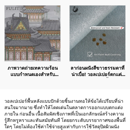
นิมอลทันสมัยแบบแยกสี
วัสดุปิดผนังทนไฟ ผู้ผลิต ผ้า
ชัดเจน
ไม่ทอ 2.8 เมตร
ภาพวาดถ่ายเทความร้อน
ลาก่อนผนังสีขาวธรรมดาที่
แบบกำหนดเองสำหรับ
น่าเบื่อ! วอลเปเปอร์ตกแต่ง
ตกแต่งผนัง: วัสดุปิดผนังและ
ผนัง Art Paint: เนื้อผิวแบบ
ฉากหลังแบบต่อเนื่องสำหรับ
3D + วัสดุเป็นมิตรกับสิ่ง
บ้านทั้งหลัง ห้องนั่งเล่น ทาง
แวดล้อม ใช้ชีวิตท่ามกลาง
เดิน และห้องนอน
เนื้อผิวจากธรรมชาติ
วอลเปเปอร์พื้นหลังแบบปักด้วยชิ้นงานทอให้ข้อได้เปรียบที่น่า
สนใจมากมาย ซึ่งทำให้โดดเด่นในตลาดการออกแบบตกแต่ง
ภายใน ก่อนอื่น เนื้อสัมผัสเชิงภาพที่เป็นเอกลักษณ์สร้างความ
รู้สึกหรูหราและทันสมัยทันที โดยยกระดับบรรยากาศของพื้นที่
ใดๆ โดยไม่ต้องใช้ค่าใช้จ่ายสูงเท่ากับการใช้วัสดุปิดผิวผนัง