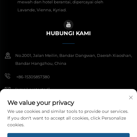
mewah dan hotel berantai, dipercayai oleh
Lavande, Vienna, Kyriad.
HUBUNGI KAMI
No.2001, Jalan Meilin, Bandar Dangwan, Daerah Xiaoshan,
Bandar Hangzhou, China
+86-15305857380
[email protected]
We value your privacy
We use cookies and similar tools to provide our services.
Hak Cipta © 2026 Hangzhou Meibi Decoration Materials Co., Ltd.
If you don't want to accept all cookies, click Personalize
Semua hak dicendangkan.
Dasar Privasi
cookies.