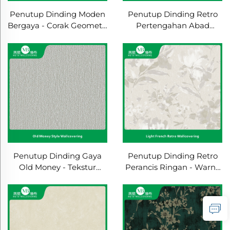
Penutup Dinding Moden
Penutup Dinding Retro
Bergaya - Corak Geometri
Pertengahan Abad
Abstrak, Boleh Bernafas &
Perancis - Perang Coklat
Mudah Dibersihkan,
Cerah Rendah
Hiasan Dinding Bilik Tidur
Kejenuhan, Corak Halus,
untuk Pameran
Meningkatkan Nuansa
Retro, Hiasan Dinding
Bilik Tidur
Penutup Dinding Gaya
Penutup Dinding Retro
Old Money - Tekstur
Perancis Ringan - Warna
Halus Seperti Velour,
Dasar Kopi Terang +
Warna Dasar Krem-Abu-
Corak Retro,
abu, Hiasan Dinding
Meningkatkan Elegan
untuk Ruang Tamu &
Ruang, Sesuai untuk
Bilik Tidur Flat Besar
Ruang Tamu & Bilik Tidur