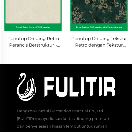
Penutup Dinding Retro
Penutup Dinding Tekstur
Perancis Berstruktur -
Retro dengan Tekstur
Tekstur Vintaj 3D,
Kapas-Linen Vintaj -
Meningkatkan Nuansa
Sesuai untuk Gaya Retro
Retro Ruang, Hiasan
Amerika, Hiasan Dinding
Dinding untuk Ruang
untuk Ruang Tamu &
Tamu & Bilik Tidur
Bilik Tidur
Hangzhou Meibi Decoration Material Co., Ltd.
(FULITIR) menyediakan kertas dinding premium
dan penyelesaian hiasan lembut untuk rumah