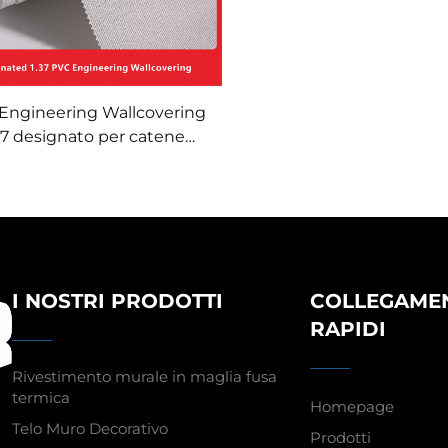
Engineering Wallcovering
37 designato per catene
erghiere, base in tessuto
ciato, rivestimento murale
fugo, produttore, tessuto
non tessuto, 2,8 metri
I NOSTRI PRODOTTI
COLLEGAME
RAPIDI
Rivestimento murale in maglia fusa
termica
Homepage
Telo Muro Decorativo
Prodotti