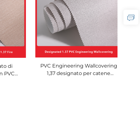
zione su
installazione su larga scala
PVC Engineering Wallcovering
to di
1,37 designato per catene
in PVC
alberghiere, base in tessuto
roce 1,37
incrociato, rivestimento murale
ghiere
ignifugo, produttore, tessuto
Kyriad
non tessuto, 2,8 metri