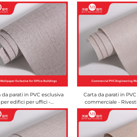
 da parati in PVC esclusiva
Carta da parati in PVC
per edifici per uffici -
commerciale - Rives
Rivestimento murale
murale impermeabile e
mpermeabile, ignifugo,
per edifici per uffici 
stente ai graffi e all'usura,
commerciali, decor
orazione murale tecnica
murale resistente ai g