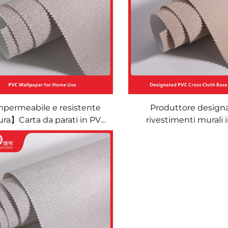
erciale per installazione
all'usura per installa
su larga scala
larga scala
permeabile e resistente
Produttore designa
sura】Carta da parati in PVC
rivestimenti murali 
so domestico (soggiorno e
ignifughi con base a c
a da letto) - Rivestimento
per le catene alber
le senza cuciture in tinta
Lavande, Vienna e 
ta minimalista, facile da
ire, decorazione per casa