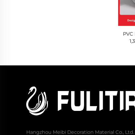
PVC 
1,
alb
incro
igni
Hangzhou Meibi Decoration Material Co., Ltd.