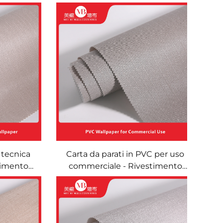
 tecnica
Carta da parati in PVC per uso
timento
commerciale - Rivestimento
 ignifugo
murale impermeabile e ignifugo
e centri
per progetti di hotel e pensioni,
azione
materiale decorativo murale
raffi e
resistente all'usura per