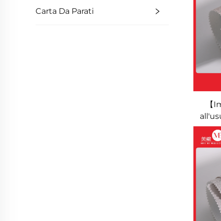
comm
Carta Da Parati
【Im
all'u
per u
camer
mura
uni
pul