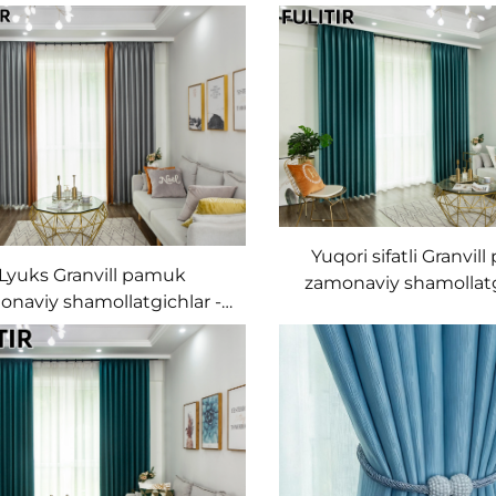
Yuqori sifatli Granvi
Lyuks Granvill pamuk
zamonaviy shamollatg
naviy shamollatgichlar -
Yaxshi tushish va 
biiy tuzilishga ega nozik
barqarorligi, yotoqxo
'qima, yorug'likni so'rish
bezak shamollatgi
ususiyatiga ega asosiy
otoqxona uchun bezak