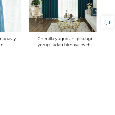
amonaviy
Chenilla yuqori aniqlikdagi
kni
yorug'likdan himoyalovchi
 Yuqori
zanova - yumshoq va no'malum
kilgan
matolali, butunlay yorug'likni
sat
blokirovka qiluvchi, shamolga
chidamli va yaxshi isituvchi
zanova, o'ttirish xonasi va
mehmonxona uchun