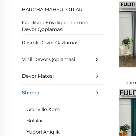
BARCHA MAHSULOTLAR
Issiqlikda Eriydigan Tarmoq
Devor Qoplamasi
Rasmli Devor Gazlamasi
Vinil Devor Qoplamasi
Devor Matosi
zamo
Ta
Shirma
to
x
Granville Xom
y
Bolalar
Yuqori Aniqlik