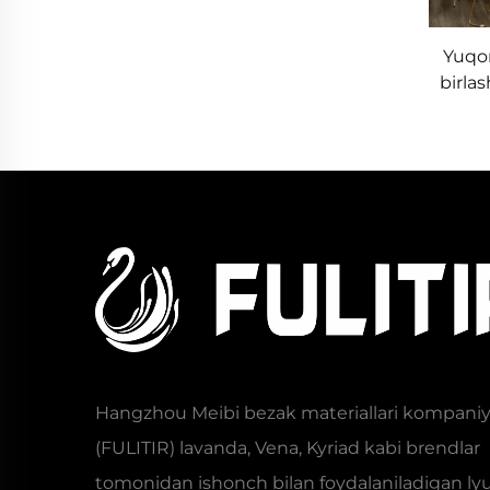
Yuqor
birlas
dev
diza
Hangzhou Meibi bezak materiallari kompaniy
(FULITIR) lavanda, Vena, Kyriad kabi brendlar
tomonidan ishonch bilan foydalaniladigan ly