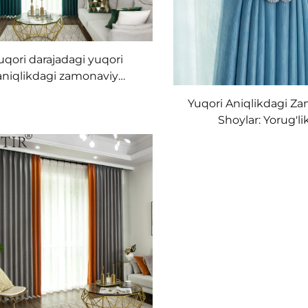
uqori darajadagi yuqori
aniqlikdagi zamonaviy
llatgichlar - Buz haydonli
Yuqori Aniqlikdagi Z
in shamollatgichlar, o'qish
Shoylar: Yorug'li
sidagi aksent devor uchun
Boshqarishning Eng
k darajasidagi tushadigan
Darajasi va Sifatli Ti
shamollatgichlar
Zamonaviy Nafo