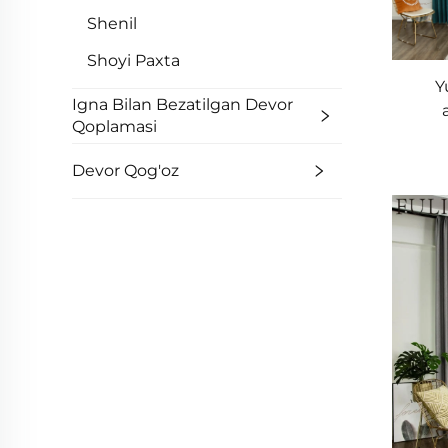
Shenil
Shoyi Paxta
Y
Igna Bilan Bezatilgan Devor
Qoplamasi
shamo
g'amg
Devor Qog'oz
xona
beza