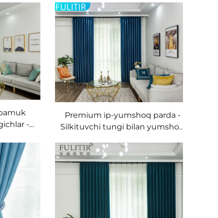
ll pamuk
Premium ip-yumshoq parda -
ichlar -
Silkituvchi tungi bilan yumshoq
rang
tarkib, yashik va yotoqxona
na uchun
uchun yorug'likni filtrlash
chlar