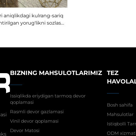
i aniqlikdagi kulrang-sariq
htirilgan yorug'likni sozlash
ori, shovqinsiz dastanlik
yni, zamonaviy minimalizm
rangli devor
BIZNING MAHSULOTLARIMIZ
TEZ
HAVOLA
Issiqlikda eriydigan tarmoq devor
qoplamasi
Bosh sahifa
Rasmli devor gazlamasi
Mahsulotlar
asi
Vinil devor qoplamasi
Istiqbolli Ta
Devor Matosi
ODM xizmat
uks