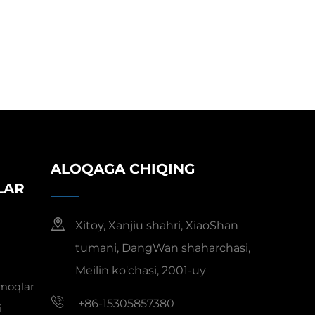
ALOQAGA CHIQING
LAR
Xitoy, Xanjiu shahri, XiaoShan
tumani, DangWan shaharchasi,
Meilin ko'chasi, 2001-uy
rmoqlar
+86-15305857380
i