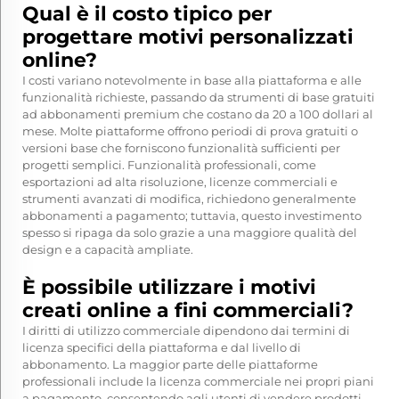
Qual è il costo tipico per
progettare motivi personalizzati
online?
I costi variano notevolmente in base alla piattaforma e alle
funzionalità richieste, passando da strumenti di base gratuiti
ad abbonamenti premium che costano da 20 a 100 dollari al
mese. Molte piattaforme offrono periodi di prova gratuiti o
versioni base che forniscono funzionalità sufficienti per
progetti semplici. Funzionalità professionali, come
esportazioni ad alta risoluzione, licenze commerciali e
strumenti avanzati di modifica, richiedono generalmente
abbonamenti a pagamento; tuttavia, questo investimento
spesso si ripaga da solo grazie a una maggiore qualità del
design e a capacità ampliate.
È possibile utilizzare i motivi
creati online a fini commerciali?
I diritti di utilizzo commerciale dipendono dai termini di
licenza specifici della piattaforma e dal livello di
abbonamento. La maggior parte delle piattaforme
professionali include la licenza commerciale nei propri piani
a pagamento, consentendo agli utenti di vendere prodotti