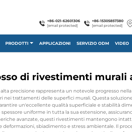
+86-021-62601306
+86-15305857380
[email protected]
[email protected]
PRODOTTI
APPLICAZIONI
SERVIZIO ODM
VIDEO
osso di rivestimenti murali
 alta precisione rappresenta un notevole progresso nella t
i nei trattamenti delle superfici murali. Questa soluzion
antire un'eccellente qualità superficiale e stabilità dim
 spessore uniforme in tutta la sua estensione, assicuran
eriche avanzate, questi rivestimenti mantengono intatta la
eformazioni, sbiadimento e stress ambientale. Il proce