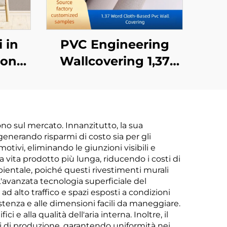
 in
PVC Engineering
con
Wallcovering 1,37
Tinta
designato per catene
mento
alberghiere, base in
ce e
tessuto incrociato,
no sul mercato. Innanzitutto, la sua
te
rivestimento murale
generando risparmi di costo sia per gli
in
ignifugo, produttore,
otivi, eliminando le giunzioni visibili e
a vita prodotto più lunga, riducendo i costi di
bile
tessuto non tessuto,
ientale, poiché questi rivestimenti murali
re
2,8 metri
'avanzata tecnologia superficiale del
d alto traffico e spazi esposti a condizioni
sistenza e alle dimensioni facili da maneggiare.
e alla qualità dell'aria interna. Inoltre, il
i di produzione, garantendo uniformità nei