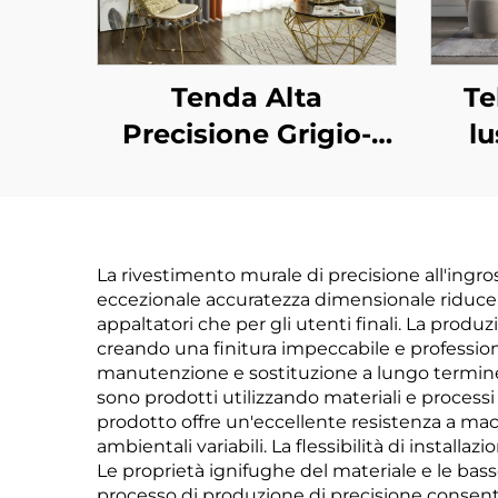
Tenda Alta
Te
Precisione Grigio-
l
Gialla con
jac
Schermatura della
Te
Luce, Design
La rivestimento murale di precisione all'ingr
Silenzioso della
appl
eccezionale accuratezza dimensionale riduce si
Guida, Tenda Color
la 
appaltatori che per gli utenti finali. La produ
creando una finitura impeccabile e professiona
Block Moderna e
a
manutenzione e sostituzione a lungo termine.
Minimalista
mac
sono prodotti utilizzando materiali e process
prodotto offre un'eccellente resistenza a macc
per
ambientali variabili. La flessibilità di install
per
Le proprietà ignifughe del materiale e le basse 
processo di produzione di precisione consent