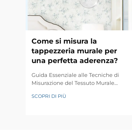
Come si misura la
tappezzeria murale per
una perfetta aderenza?
Guida Essenziale alle Tecniche di
Misurazione del Tessuto Murale
Ottenere una posa perfetta del
SCOPRI DI PIÙ
tessuto murale richiede misurazioni
precise e attenzione ai dettagli. Che
tu stia ristrutturando una singola
stanza o aggiornando l'intera casa,
una misurazione accurata del