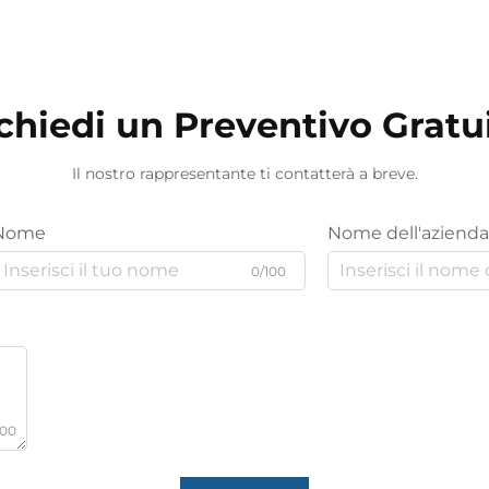
tecniche disponibili, i motivi dei
rivestimenti murali si sono affermati
come uno strumento efficace per...
chiedi un Preventivo Gratu
Il nostro rappresentante ti contatterà a breve.
Nome
Nome dell'azienda
0/100
000