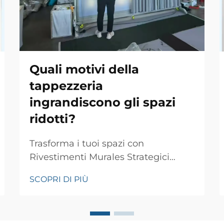
Quali motivi della
tappezzeria
ingrandiscono gli spazi
ridotti?
Trasforma i tuoi spazi con
Rivestimenti Murales Strategici
L'arte di far apparire più ampi gli
SCOPRI DI PIÙ
ambienti ridotti affascina da
generazioni designer d'interni e
proprietari di case. Tra le numerose