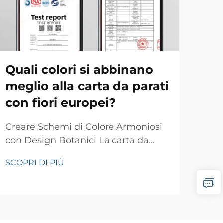
Quali colori si abbinano
Co
meglio alla carta da parati
te
con fiori europei?
ri
da
Creare Schemi di Colore Armoniosi
con Design Botanici La carta da
Line
parati con fiori europei dona
oper
SCOPRI DI PIÙ
un'eleganza senza tempo e una
La 
SCOP
bellezza naturale a qualsiasi
rapp
ambiente interno. Questo elemento
sem
classico decora le pareti di case
pezz
prestigiose da secoli, e il suo fascino