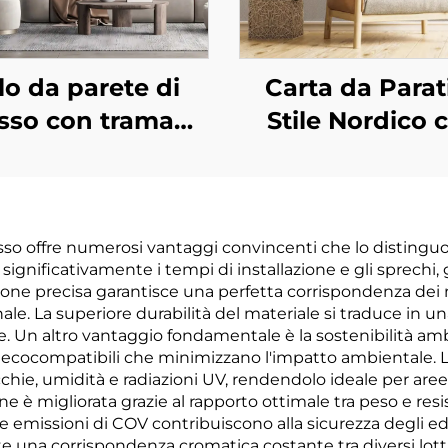
lo da parete di
Carta da Parati
usso con trama
Stile Nordico 
quard leggera -
Motivo di Lino 
xture jacquard
Unita - Rivesti
raffinata per
Murale Sempli
osso offre numerosi vantaggi convincenti che lo distinguo
icazione in tutta
Puro per Pare
gnificativamente i tempi di installazione e gli sprechi, 
casa, resistente
Retro Divano 
zione precisa garantisce una perfetta corrispondenza dei m
le. La superiore durabilità del materiale si traduce in un
ll'usura e alle
Salotto, Disponi
 Un altro vantaggio fondamentale è la sostenibilità amb
chie, adatto sia
in Multi Colo
i ecocompatibili che minimizzano l'impatto ambientale. L
hie, umidità e radiazioni UV, rendendolo ideale per aree a
 soggiorno che
azione è migliorata grazie al rapporto ottimale tra peso e re
 camera da letto
emissioni di COV contribuiscono alla sicurezza degli edifici 
e una corrispondenza cromatica costante tra diversi lott