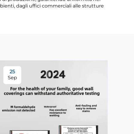
ienti, dagli uffici commerciali alle strutture
25
3
Sep
Se