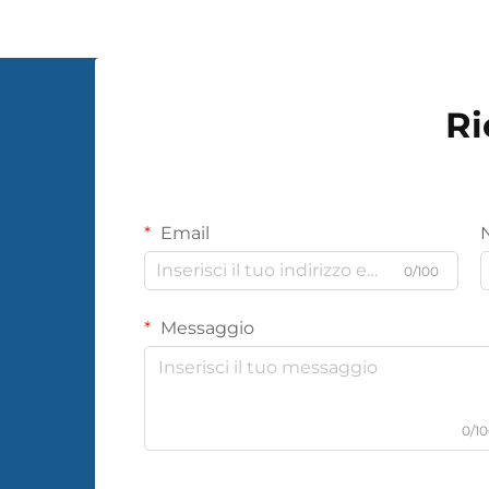
tessuto murale...
Ri
Email
0/100
Messaggio
0/1