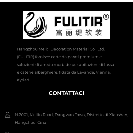
Hangzhou Meibi Decoration Material Co., Ltd.
(FULITIR) fornisce carte da parati premium e
soluzioni di arredo morbido per abitazioni di lusso
e catene alberghiere, fidata da Lavande, Vienna,
Kyriad.
CONTATTACI
N.2001, Meilin Road, Dangwan Town, Distretto di Xiaoshan,
Hangzhou, Cina