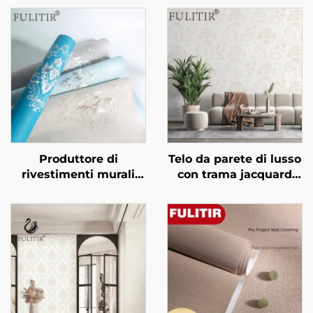
Produttore di
Telo da parete di lusso
rivestimenti murali
con trama jacquard
personalizzati ricamati
leggera - Texture
- Rivestimenti murali
jacquard raffinata per
senza cuciture di
applicazione in tutta la
nuovo stile con stile
casa, resistente
leggermente lussuoso,
all'usura e alle
di alta qualità e alta
macchie, adatto sia
precisione, adatti per
per soggiorno che per
sfondi di camere da
camera da letto
letto e soggiorni.