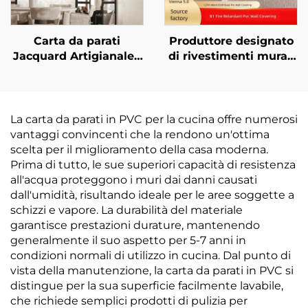
Carta da parati
Produttore designato
Jacquard Artigianale -
di rivestimenti murali
Design Ricamato a
in PVC ignifughi con
Patchwork, Stile
base a croce 1,37 per le
Elegante, Decorazione
catene alberghiere
per Pareti di Camere
Lavande, Vienna e
La carta da parati in PVC per la cucina offre numerosi
da Letto in
Kyriad
vantaggi convincenti che la rendono un'ottima
Appartamenti di Lusso
scelta per il miglioramento della casa moderna.
Prima di tutto, le sue superiori capacità di resistenza
all'acqua proteggono i muri dai danni causati
dall'umidità, risultando ideale per le aree soggette a
schizzi e vapore. La durabilità del materiale
garantisce prestazioni durature, mantenendo
generalmente il suo aspetto per 5-7 anni in
condizioni normali di utilizzo in cucina. Dal punto di
vista della manutenzione, la carta da parati in PVC si
distingue per la sua superficie facilmente lavabile,
che richiede semplici prodotti di pulizia per