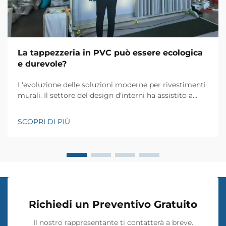
La tappezzeria in PVC può essere ecologica
e durevole?
L'evoluzione delle soluzioni moderne per rivestimenti
murali. Il settore del design d'interni ha assistito a
trasformazioni notevoli nel corso degli anni, con il
tessuto murale in PVC che emerge come una
SCOPRI DI PIÙ
soluzione rivoluzionaria per rivestimenti murali.
Questo materiale innovativo ha ridefinito il nostro
approccio...
Richiedi un Preventivo Gratuito
Il nostro rappresentante ti contatterà a breve.