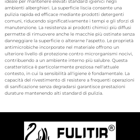
ideale per mantenere elevati standard igienici negli
ambienti alberghieri. La superficie liscia consente una
pulizia rapida ed efficace mediante prodotti detergenti
comuni, riducendo significativamente i tempi e gli sforzi di
manutenzione. La resistenza ai prodotti chimici più diffusi
permette di rimuovere anche le macchie più ostinate senza
danneggiare la superficie o alterarne l'aspetto. Le proprietà
antimicrobiche incorporate nel materiale offrono un
ulteriore livello di protezione contro microrganismi nocivi,
contribuendo a un ambiente interno più salubre. Questa
caratteristica è particolarmente preziosa nell'attuale
contesto, in cui la sensibilità all'igiene è fondamentale. La
capacità del rivestimento di resistere a frequenti operazioni
di sanificazione senza degradarsi garantisce prestazioni
durature mantenendo alti standard di pulizia.