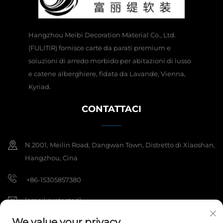
Hangzhou Meibi Decoration Material Co., Ltd.
(FULITIR) fornisce carte da parati premium e
soluzioni di arredo morbido per abitazioni di lusso
e catene alberghiere, fidata da Lavande, Vienna,
Kyriad.
CONTATTACI
N.2001, Meilin Road, Dangwan Town, Distretto di Xiaoshan,
Hangzhou, Cina
+86-15305857380
[email protected]
We value your privacy