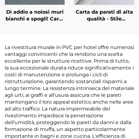
Dì addio a noiosi muri
Carta da parati di alta
bianchi e spogli! Carta
qualità - Stile
da parati Art Paint:
moderno, vendita
Texture 3D + Materiali
all'ingrosso
Eco-Friendly, vivi con
direttamente dal
texture naturali
produttore, utilizzo per
La rivestitura murale in PVC per hotel offre numerosi
tutta la casa, camere
vantaggi convincenti che la rendono una scelta
da letto e soggiorni,
eccellente per le strutture ricettive. Prima di tutto,
spessore aumentato e
la sua eccezionale durata riduce significativamente i
impermeabile, carta
costi di manutenzione e prolunga i cicli di
da parati per pareti
ristrutturazione, garantendo sostanziali risparmi a
soggiorno.
lungo termine. La resistenza intrinseca del materiale
Descrizione. Quantità
agli urti, ai graffi e all'usura assicura che le pareti
minima d'ordine: 30
mantengano il loro appeal estetico anche nelle aree
metri quadrati.
ad alto traffico. La natura impermeabile del
Dettagli
rivestimento impedisce la penetrazione
confezionamento:
dell'umidità, proteggendo le pareti da danni e dalla
Pellicola bolle e
formazione di muffa, un aspetto particolarmente
tessuto non tessuto
importante in bagni e zone cucina. L'efficienza di