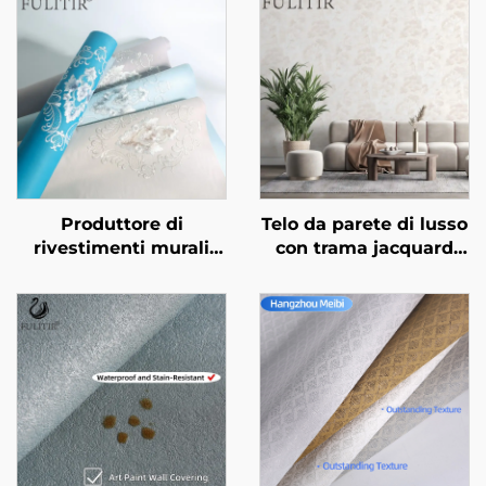
Produttore di
Telo da parete di lusso
rivestimenti murali
con trama jacquard
personalizzati ricamati
leggera - Texture
- Rivestimenti murali
jacquard raffinata per
senza cuciture di
applicazione in tutta la
nuovo stile con stile
casa, resistente
leggermente lussuoso,
all'usura e alle
di alta qualità e alta
macchie, adatto sia
precisione, adatti per
per soggiorno che per
sfondi di camere da
camera da letto
letto e soggiorni.