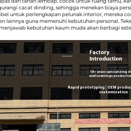
pas dan tahan lembap, cocok untuk ruang tamu, kama
rangi cacat dinding, sehingga menekan biaya pers
ibel untuk perlengkapan pelunak interior, mereka 
n lainnya guna memenuhi kebutuhan personal. Tekst
, menjawab kebutuhan kaum muda akan berbagi este