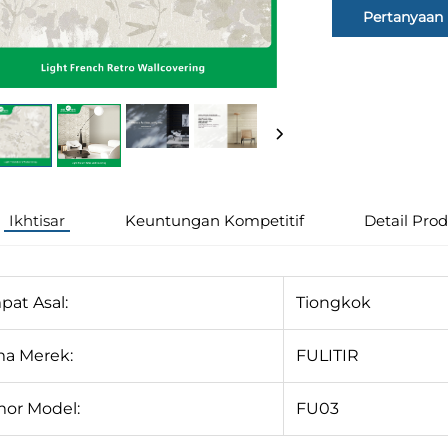
Pertanyaan
Ikhtisar
Keuntungan Kompetitif
Detail Pro
pat Asal:
Tiongkok
a Merek:
FULITIR
or Model:
FU03