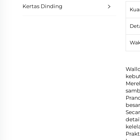
Kertas Dinding
Kua
Det
Wak
Wallc
kebu
Mere
sambi
Pranc
besar
Secar
deta
kelel
Prakt