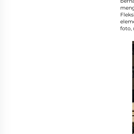
berna
mengu
Fleks
eleme
foto