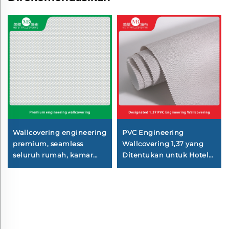
Wallcovering engineering
PVC Engineering
premium, seamless
Wallcovering 1,37 yang
seluruh rumah, kamar
Ditentukan untuk Hotel
tidur, ruang tamu,
Berantai, Basis Kain
wallcovering polos katun
Silang, Wallcovering
dan linen rumah tangga,
Tahan Api, Produsen,
gaya mewah ringan,
Bahan Non-woven Fabric,
langsung dari pabrik
2,8 Meter