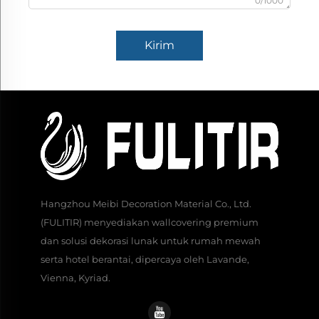
0/1000
Kirim
Hangzhou Meibi Decoration Material Co., Ltd.
(FULITIR) menyediakan wallcovering premium
dan solusi dekorasi lunak untuk rumah mewah
serta hotel berantai, dipercaya oleh Lavande,
Vienna, Kyriad.