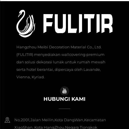
Hangzhou Meibi Decoration Material Co., Ltd.
(FULITIR) menyediakan wallcovering premium
dan solusi dekorasi lunak untuk rumah mewah
serta hotel berantai, dipercaya oleh Lavande,
Vienna, Kyriad.
HUBUNGI KAMI
No.2001,Jalan Meilin,Kota DangWan,Kecamatan
XiaoShan, Kota HangZhou,Negara Tiongkok