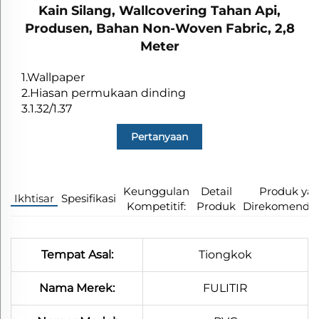
Kain Silang, Wallcovering Tahan Api,
Produsen, Bahan Non-Woven Fabric, 2,8
Meter
1.Wallpaper
2.Hiasan permukaan dinding
3.1.32/1.37
Pertanyaan
Keunggulan
Detail
Produk ya
Ikhtisar
Spesifikasi​
Kompetitif:
Produk
Direkomendas
Tempat Asal:
Tiongkok
Nama Merek:
FULITIR