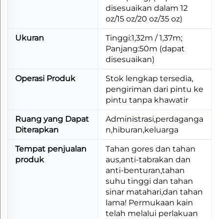
disesuaikan dalam 12
oz/15 oz/20 oz/35 oz)
Ukuran
Tinggi:1,32m / 1,37m;
Panjang:50m (dapat
disesuaikan)
Operasi Produk
Stok lengkap tersedia,
pengiriman dari pintu ke
pintu tanpa khawatir
Ruang yang Dapat
Administrasi,perdaganga
Diterapkan
n,hiburan,keluarga
Tempat penjualan
Tahan gores dan tahan
produk
aus,anti-tabrakan dan
anti-benturan,tahan
suhu tinggi dan tahan
sinar matahari,dan tahan
lama! Permukaan kain
telah melalui perlakuan