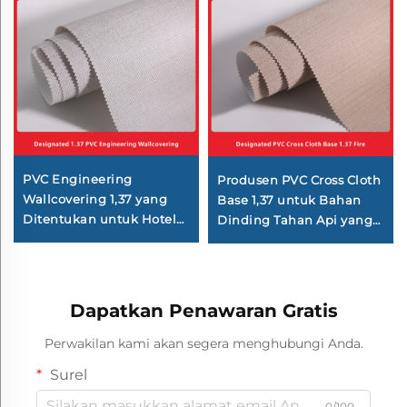
PVC Engineering
Produsen PVC Cross Cloth
Wallcovering 1,37 yang
Base 1,37 untuk Bahan
Ditentukan untuk Hotel
Dinding Tahan Api yang
Berantai, Basis Kain
Ditunjuk untuk Hotel
Silang, Wallcovering
Berantai Lavande,
Tahan Api, Produsen,
Vienna, dan Kyriad
Bahan Non-woven Fabric,
Dapatkan Penawaran Gratis
2,8 Meter
Perwakilan kami akan segera menghubungi Anda.
Surel
0/100