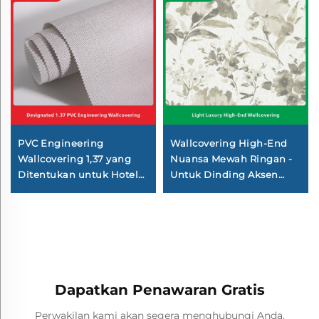
PVC Engineering
Wallcovering High-End
Wallcovering 1,37 yang
Nuansa Mewah Ringan -
Ditentukan untuk Hotel
Untuk Dinding Aksen
Berantai, Basis Kain
Ruang Tamu & Seluruh
Silang, Wallcovering
Rumah, Gaya Retro &
Tahan Api, Produsen,
Pastoral Amerika,
Bahan Non-woven Fabric,
Jacquard, Seamless,
2,8 Meter
Tekstur Premium
Dapatkan Penawaran Gratis
Perwakilan kami akan segera menghubungi Anda.