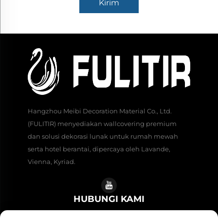
Kirim
Hangzhou Meibi Decoration Material Co., Ltd.
(FULITIR) menyediakan wallcovering premium
dan solusi dekorasi lunak untuk rumah mewah
serta hotel berantai, dipercaya oleh Lavande,
Vienna, Kyriad.
HUBUNGI KAMI