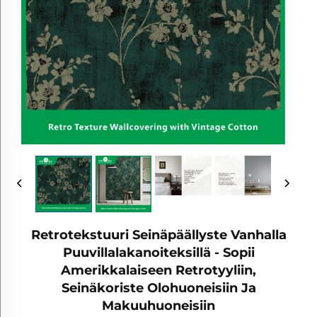
Retrotekstuuri Seinäpäällyste Vanhalla
Puuvillalakanoiteksillä - Sopii
Amerikkalaiseen Retrotyyliin,
Seinäkoriste Olohuoneisiin Ja
Makuuhuoneisiin