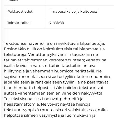
Pakkaustiedot:
Ilmapussikalvo ja kuitupussi
Toimitusaika:
7 päivää
Tekstuuriseinäverhoilla on merkittäviä kilpailuetuja:
Ensinnäkin niillä on kolmiulotteisia tai hienovaraisia
tekstuureja. Verrattuna yksivärisiin taustoihin ne
tarjoavat vahvemman kerrosten tunteen; verrattuna
isoilla kuvioilla varustettuihin taustoihin ne ovat
hillitympiä ja vähemmän huomiota herättäviä. Ne
sopivat monenlaiseen sisustustyyliin, kuten moderniin,
japanilaiseen ja ranskalaiseen tyyliin, ja ne parantavat
tilan hienoutta helposti. Lisäksi niiden tekstuuri voi
auttaa vähentämään seinien virheiden näkyvyyttä.
Toiseksi visuaalisesti ne ovat pehmeitä ja
heijastamattomia. Ne voivat näyttää hienoja
tekstuurityyppisiä muutoksia eri valaistuksessa, mikä
helpottaa silmien väsymystä ja luo mukavan ja