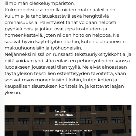
lämpimän oleskeluympäristön.
Kolmanneksi useimmilla niiden materiaaleilla on
kulumis- ja tahdistuskestäviä sekä hengittäviä
ominaisuuksia. Päivittäiset tahat voidaan helposti
pyyhkiä pois, ja jotkut ovat jopa kosteuden- ja
homeenkestäviä, joten niiden hoito on helppoa. Ne
sopivat hyvin käytettyihin tiloihin, kuten olohuoneisiin,
makuuhuoneisiin ja työhuoneisiin.
Neljänneksi niissä on runsaasti tekstuuriyksityiskohtia, ja
niitä voidaan yhdistää erilaisten pehomyöteiden kanssa
luodakseen joustavasti tilan tyyliä. Ne eivät ainoastaan
täytä yleisön tekstiilien esteettisyyden tavoitetta, vaan
sopivat myös monenlaisiin tiloihin, kuten kotien ja
kaupallisen sisustuksen koristeisiin, ja kattavat laajan
yleisön.