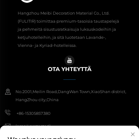
Hangzhou Meibi Decoration Material Co., Ltd.
(FULITIR) toimittaa premium-tasoisia taustapelejä
ja pehmeitä sisustusratkaisuja luksuskodeihin ja
ketjuhotelleihin, ja sitä luotetaan Lavande-,
Vienna- ja Kyriad-hotelleissa.
OTA YHTEYTTÄ
No.2001,Meilin Road,DangWan Town,XiaoShan district,
HangZhou city,China
+86-15305857380
[email protected]