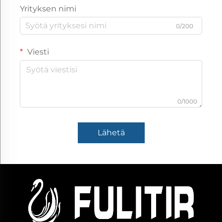
Yrityksen nimi
0/200
Viesti
0/1000
Lähetä