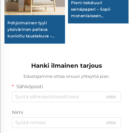
Pieni-tekstuuri
seinäpaperi – Sopii
monenlaiseen
sisustustyyliin, hieno
Pohjoimainen tyyli
tekstuuri parantaa tilan
yksivärinen pellava
hienoutta, helppo
kuvioitu taustakuva -
huoltaa
yksinkertainen tasainen
seinäpäällyste
olohuoneen sohvaseinää
varten, useita värisävyjä
Hanki ilmainen tarjous
saatavilla
Edustajamme ottaa sinuun yhteyttä pian.
Sähköposti
0/100
Nimi
0/100