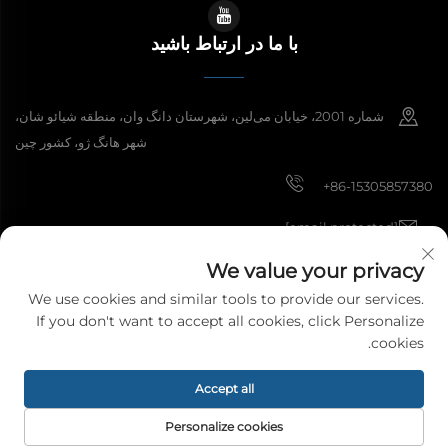
با ما در ارتباط باشید
شماره 2001، خیابان می‌لین، شهرستان دانگ وان، منطقه شیائو شان،
شهر هانگ ژو، کشور چین
+86-15305857380
[email protected]
We value your privacy
We use cookies and similar tools to provide our services.
کپی‌رایت © 2026 شرکت مواد دکوراسیون هانگژو میبی، محدود. همه حقوق محفوظ
If you don't want to accept all cookies, click Personalize
است.
سیاست حفظ حریم خصوصی
cookies.
Accept all
Personalize cookies