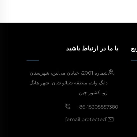
یع
با ما در ارتباط باشید
شماره 2001، خیابان می‌لین، شهرستان
دانگ وان، منطقه شیائو شان، شهر هانگ
ژو، کشور چین
+86-15305857380
[email protected]