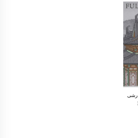
ارشی
 بدون
ی،