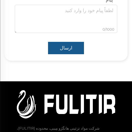
0/1000
ارسال
شرکت مواد تزئینی هانگژو مِیبی، محدوده (FULITIR)،