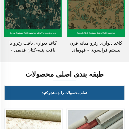
کاغذ دیواری رترو میانه قرن
کاغذ دیواری بافت رترو با
بیستم فرانسوی - قهوه‌ای
بافت پنبه-کتان قدیمی -
روشن کم اشباع، الگوهای
مناسب برای سبک آمریکایی
ظریف، تقویت حس رترو،
رترو، دکوراسیون دیوار برای
دکوراسیون دیواری برای اتاق
اتاق‌های نشیمن و خواب
طبقه بندی اصلی محصولات
خواب
تمام محصولات را جستجو کنید