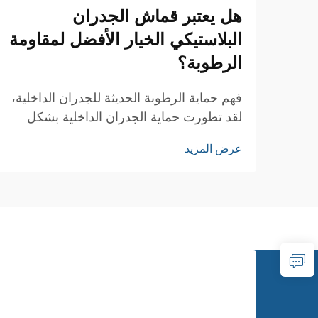
هل يعتبر قماش الجدران
البلاستيكي الخيار الأفضل لمقاومة
الرطوبة؟
فهم حماية الرطوبة الحديثة للجدران الداخلية،
لقد تطورت حماية الجدران الداخلية بشكل
كبير على مر السنين، وبرز قماش الجدران
عرض المزيد
من مادة PVC كحل ثوري لعزل الرطوبة في
المنازل والمساحات التجارية. هذا الحل
المبتكر...