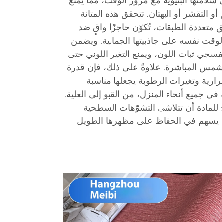
امتها البنيوية مع مرور الوقت، مما يمنع
 التقشر أو البهتان. تتحقق هذه المتانة
 متعددة الطبقات، تُكوّن حاجزًا واقٍ ضد
الوقت نفسه على جاذبيتها الجمالية. ويضمن
فسجي ثبات اللون، ويمنع التغير اللوني حتى
مس المباشرة. علاوةً على ذلك، فإن قدرة
رارية وتغيرات الرطوبة يجعلها مناسبة
 جميع أنحاء المنزل، من القبو إلى العلية.
ح للمادة أن تتلاشى التشوّهات السطحية
ما يسهم في الحفاظ على مظهرها الطويل