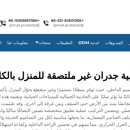
+86-15305857380
+86-021-62601306
[email protected]
[email protected]
ال
الفيديوهات
خدمة ODM
التطبيقات
منتجات
معلومات عنا
ا
ة جدران غير ملتصقة للمنزل بالك
تصميم الداخلي، حيث توفر سطحًا مستمرًا وغير منقطع يحوّل المنزل بأكمل
بًا ما تؤثر سلبًا على الجاذبية الجمالية للمساحات الحياتية. وتعتمد هذه
ومتجانسًا يمتد من الأرض حتى السقف ومن غرفة إلى أخرى. وقد صُممت هذ
أصلي. ويتضمن التركيب عملية تطبيق متخصصة تضمن التصاقًا مثاليًا وان
ختلف العناصر المعمارية، ما يجعلها مناسبة لكل من التصاميم الحديثة والت
عزل الحراري، مما يسهم في تحسين الراحة الداخلية وكفاءة استهلاك ال