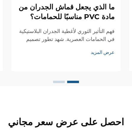
ما الذي يجعل قماش الجدران من
مادة PVC مناسبًا للحمامات؟
فهم التأثير الثوري لأغطية الجدران البلاستيكية
في الحمامات العصرية. شهد تطور تصميم
الحمامات العديد من الابتكارات، ولكن قليلة
عرض المزيد
هي المواد التي أحدثت تأثيرًا كبيرًا مثل قماش
الجدران البلاستيكي. هذا النوع متعدد
الاستخدامات من أغطية الجدران...
احصل على عرض سعر مجاني