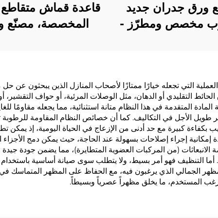
ع ورق جدران جديد
ب مخصص ومطرّز -
المخصصة، مصنّع و
جدران فاخر بدون
جدران مقاوم للحر
لجميع أنحاء المنزل،
بطول 1.37 متر 
 بأسلوب فاخر خفيف
فنادق لافندر، فيينا، ك
الجودة ودقيق للغاية،
العملية التي تجعله خيارًا ممتازًا لأصحاب المنازل الذين يبحثون عن حل
حائط التقليدي أو الدهان، مثل الوصلات المرئية، أو حواف التقشير، أو 
سب لخلفيات غرف
ة المادة المتقدمة في هذا النظام متانة استثنائية، مما يجعله مقاومًا ل
وم وغرف المعيشة.
ير طويل الأجل في التكاليف. كما أن خصائص النظام المقاومة للرطوبة تج
كيب بكفاءة كبيرة مع حد أدنى من الإزعاج في الحياة اليومية، إذ يمكن 
ة إمكانية إجراء إصلاحات بسهولة عند الحاجة، حيث يمكن دمج الأجزاء ا
ة الانبعاثات (من المركبات العضوية المتطايرة)، مما يضمن جودة جيدة 
أما التنظيف فهو أمر بسيط، ولا يتطلب سوى صيانة أساسية باستخدام ال
مظهر الجمالي الذي يرغبون فيه، مع الحفاظ على المظهر المتماسك في 
غب المستخدم، ما يخلق مظهراً عصرياً وبسيطاً.