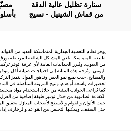
ستارة تظليل عالية الدقة
مصنّ
من قماش الشينيل - نسيج
بأسلو
ناعم ولزج، تمنع الضوء
ورق 
تمامًا، ستارة مضادة للرياح
فواصل 
وتحتفظ بالدفء مناسبة
يتمتع
لغرفة النوم وغرفة المعيشة
وعالي 
يوفر نظام التغطية الجدارية المتماسكة العديد من الفوائد 
طبيعته المتماسكة تلغي المشاكل الشائعة المرتبطة بورق ال
منا
من العيوب، ويُبرز الجماليات العامة لأي غرفة. توفر تركيب
الن
اليومي. وتُرجم هذه المتانة إلى احتياجات صيانة أقل وتوف
والمطابخ، حيث يمنع نمو العفن وتدهور المواد. يتميز التر
تحضيرات واسعة أو هدم. وتتيح المرونة المتأصلة في الماد
كما تُراعى الجوانب البيئية من خلال استخدام مواد منخفض
الكفاءة الطاقوية من خلال توفير طبقة إضافية من العزل. 
حيث الألوان والقوام والأسطح لأصحاب المنازل تحقيق ال
حتى السقف، ويمكنها التخلص من القواعد والزخارف إذا ر