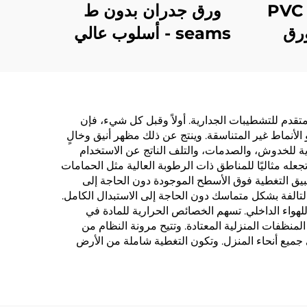
قاعدة قماش متقاطع PVC
ورق جدران بدون ط
رق
seams - أسلوب عالي
يق
الجودة للغرف النوم،
لسلاسل
سميك، مقاوم للماء والبقع،
يارد
أسلوب حديث بسيط، ورق
 متقدم للتشطيبات الجدارية. أولاً وقبل كل شيء، فإن
جدران لجميع أنحاء المنزل،
الأنماط غير المتناسقة. وينتج عن ذلك مظهر أنيق وخالٍ
بالجملة من المصنع المصدر
لغاية للخدوش، والصدمات، والتلف الناتج عن الاستخدام
عله مثاليًا للمناطق ذات الرطوبة العالية مثل الحمامات
تطبيق التغطية فوق الأسطح الموجودة دون الحاجة إلى
لتالفة بشكل متماسك دون الحاجة إلى الاستبدال الكامل.
للهواء الداخلي. تسهم الخصائص الحرارية للمادة في
منظفات المنزلية المعتادة. وتتيح مرونة النظام من
جميع أنحاء المنزل. وتكون التغطية شاملة من الأرض