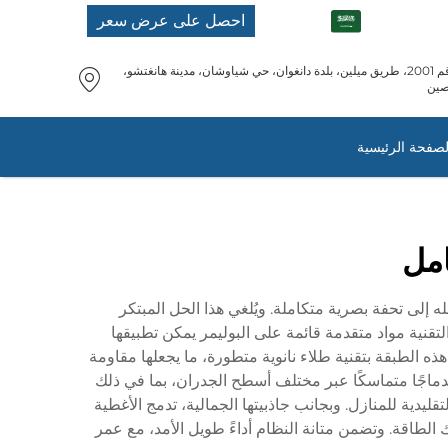
AR
احصل على عرض سعر
رقم 2001، طريق ميلين، بلدة دانغوان، حي شياوشان، مدينة هانغتشو،
صين
لصفحة الرئيسية
امل
ه إلى تحفة بصرية متكاملة. ويُلغي هذا الحل المبتكر
 التقنية مواد متقدمة قائمة على البوليمر يمكن تطبيقها
ه الطبقة بتقنية طلاء نانوية متطورة، ما يجعلها مقاومة
دماجًا متماسكًا عبر مختلف أسطح الجدران، بما في ذلك
قليدية للمنازل. وبجانب جاذبيتها الجمالية، تدمج الأغطية
طاقة. وتضمن متانة النظام أداءً طويل الأمد، مع عمر