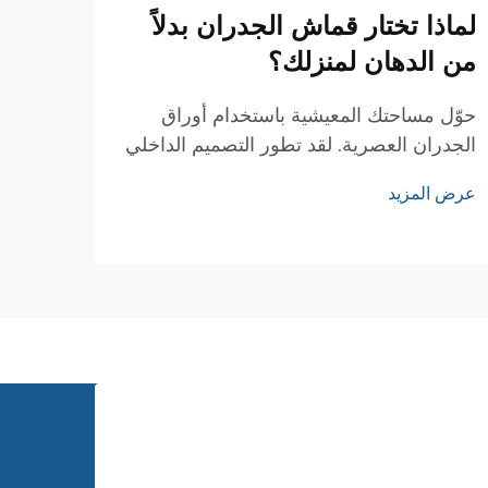
لماذا تختار قماش الجدران بدلاً
كيف
من الدهان لمنزلك؟
للح
تمامً
حوّل مساحتك المعيشية باستخدام أوراق
الجدران العصرية. لقد تطور التصميم الداخلي
الدلي
تطورًا كبيرًا على مر السنين، ومن أبرز
يتطلب
عرض المزيد
الابتكارات في علاجات الجدران ورق الجدران.
ورق ا
عرض ا
يُعد هذا الخيار الرائع بديلًا عن الطلاء التقليدي
سواء 
ويوفر مزايا متعددة...
منزلك
الجدر