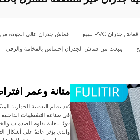
قماش جدران PVC للبيع
قماش جدران عالي الجودة من ال
خ
ينبعث من قماش الجدران إحساس بالفخامة والرقي
متانة وعمر افترا
يُعد نظام التغطية الجدارية المت
في صناعة التشطيبات الداخلية. 
قويًا للغاية يقاوم الصدمات وال
والذي يؤثر عادةً على أشكال الت