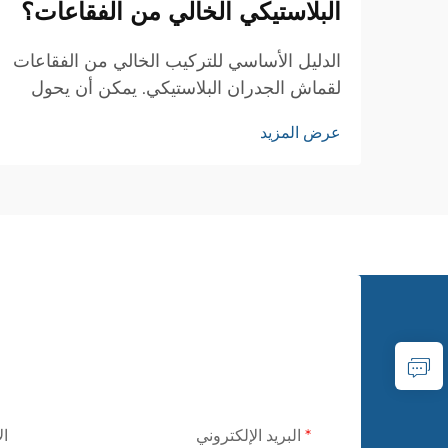
البلاستيكي الخالي من الفقاعات؟
الدليل الأساسي للتركيب الخالي من الفقاعات
لقماش الجدران البلاستيكي. يمكن أن يحول
تركيب قماش الجدران البلاستيكي مساحتك
عرض المزيد
السكنية من خلال نسيج أنيق وأنماط جذابة،
ولكن تحقيق تشطيب أملس خالٍ من
الفقاعات يتطلب مهارة وانتباهًا للتفاصيل.
سواء كنتَ...
البريد الإلكتروني
ال