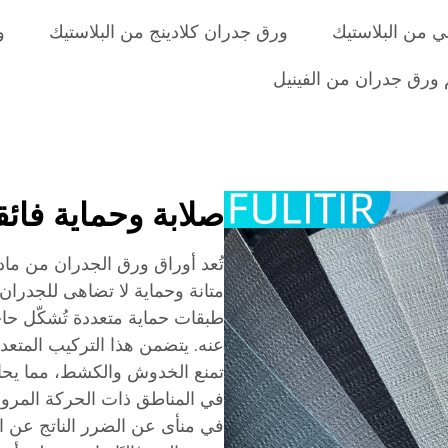
 من البلاستيك
ورق جدران كلادينج من البلاستيك
و
ورق جدران من الفينيل
صلابة وحماية فائق
تُعد أوراق ورق الجدران من مادة
متانة وحماية لا تضاهى للجدران 
طبقات حماية متعددة تُشكّل حاجزً
عنه. يتضمن هذا التركيب المتعد
تمنع الخدوش والكشط، مما يحا
في المناطق ذات الحركة المرورية
في منأى عن الضرر الناتج عن الر