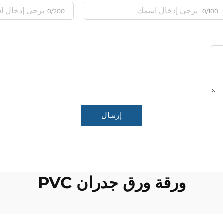
0/200
0/100
إرسال
ورقة ورق جدران PVC