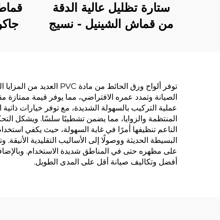
ستارة تظليل عالية الدقة
قماط
من قماش الشينيل - نسيج
جاكو
ناعم ولزج، تمنع الضوء
جاكوا
تمامًا، ستارة مضادة للرياح
في الم
وتحتفظ بالدفء مناسبة
للاه
لغرفة النوم وغرفة المعيشة
منا
الصيانة وتمدد عمره الافتراضي، مما يوفر قيمة ممتازة مق
الم
عملية التركيب بالسهولة الشديدة، مع توفر خيارات ذاتية ا
المنتظمة والزوايا، مما يضمن تشطيبًا سلسًا. ويشكل التح
الناعم تنظيفها أمرًا في غاية السهولة، حيث يكفي استخد
البسيطة الحديثة ووصولًا إلى الأساليب التقليدية الأن
على مظهره حتى في المناطق شديدة الاستخدام. وبالإضافة إ
أفضل وتكاليف صيانة أقل على المدى الطويل.