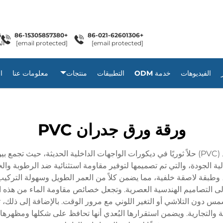
+86-15305857380
+86-021-62601306
[email protected]
[email protected]
ال
الفيديوهات
خدمة ODM
التطبيقات
منتجات
معلومات عنا
ا
ورقة ورق جدران PVC
تمثل ألواح ورق الحائط من مادة البولي فينيل كلورايد (PVC) حلاً ثوريًا في ديكورات الواجهات الداخل
خدامات من مادة البولي فينيل كلورايد (PVC) عالية الجودة، والتي تم تصميمها لتوفير مقاومة استثنا
وطبقة لاصقة خلفية، مما يضمن كلاً من العمر الطويل وسهولة التركيب
التصاميم الهندسية العصرية. وتجعل خصائص مقاومة الماء من هذه الألو
 دون التلاشي أو التغير اللوني مع مرور الوقت. بالإضافة إلى ذلك،
 والتجارية. ويضمن استقرارها البُعدي أنها تحافظ على شكلها ومظهرها ر