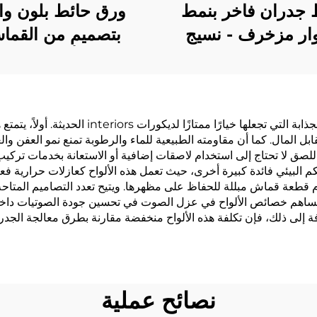
 جدران فاخر بنمط
ورق حائط بلون وا
ار مزخرف - نسيج
بتصميم من القما
ر راقي مناسب للصق
الطبيعي بأسلوب نورد
نزل بالكامل، مقاوم
تغطية جدارية بسيطة 
تراء ومضاد للتلوث،
خلفية الأريكة في غ
سب لكل من غرفة
المعيشة، ألوان متع
توفر ألواح ورق الحائط من مادة PVC العديد من الم
ابل المال. كما أن مقاومته الطبيعية للماء والرطوبة تمنع نمو العفن 
عيشة وغرفة النوم
متاحة
للصق لا تحتاج إلى استخدام لاصقات إضافية أو الاستعانة بخدمات تركيب ا
كم البيئي فائدة كبيرة أخرى، حيث تعمل هذه الألواح كعازلات حرارية فع
ام قطعة قماش مبللة للحفاظ على مظهرها. ويتيح تعدد التصاميم المتاح
يقة. وتساهم خصائص الألواح في عزل الصوت في تحسين جودة الصوتيات 
لى ذلك، فإن تكلفة هذه الألواح منخفضة مقارنة بطرق معالجة الجدران ا
نصائح عملية