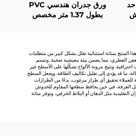
حد
ورق جدران هندسي PVC
ش
بطول 1.37 متر مخصص
يك -
للفنادق السلسلية، قاعدة
لجدار
من قماش متقاطع، ورق
رفة
جدران مقاوم للحريق،
ددة
مصنّع، أقمشة غير
زايا الجذابة التي تجعلها خيارًا ممتازًا لديكورات interiors الحديثة. أولاً، يتمتع هذا المنتج بمتانة استثنائية تقلل بشكل كبير من متطلبات
والعفن الفطري، مما يضمن بيئة معيشية صحية. وتتسم
منسوجة، 2.8 متر
حترافية. وتتيح مرونة الألواح تشكّلها على الأسطح غير
الة، ما قد يؤدي إلى تقليل تكاليف الطاقة. ويجعل السطح
ة للعملاء تحقيق أي طراز مرغوب، بدءًا من الطرازات
داخل الغرفة، في حين يحافظ سطحها المقاوم للخدوش
لتقليدية مثل الدهان أو البلاط الخزفي، وتوفر متانة