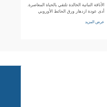
أم آل
الأناقة النباتية الخالدة تلتقي بالحياة المعاصرة.
أدى عودة ازدهار ورق الحائط الأوروبي
فهم ا
المزخرف بالزهور في تصميم الديكور الداخلي
اليدو
عرض المزيد
الحديث إلى إحداث اندماج مثير بين الجماليات
المطرز
الكلاسيكية والمساحات السكنية المعاصرة.
عرض ا
الفني
هذه الأنماط النباتية المعقدة...
الأقم
العصور