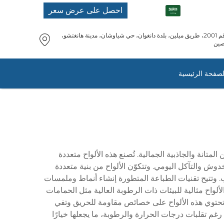
AR
احصل على عرض سعر
رقم 2001، طريق ميلين، بلدة دانغوان، حي شياوشان، مدينة هانغتشو،
صين
لصفحة الرئيسية
ية الحديثة، حيث تجمع بين المتانة والجاذبية الجمالية. تُصنع هذه الألواح متعددة
ئية ضد الرطوبة والخدوش والتآكل اليومي. وتتكوّن الألواح من بنية متعددة
. وتتيح تقنيات الطباعة المتطورة إنشاء أنماط وملمسات
اح مثالية للبيئات ذات الرطوبة العالية مثل الحمامات
 تحتوي هذه الألواح على خصائص مقاومة للحريق وتفي
غم تقلبات درجات الحرارة والرطوبة، ما يجعلها خيارًا