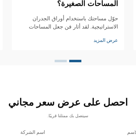
المساحات الصغيرة؟
حوّل مساحتك باستخدام أوراق الجدران
الاستراتيجية. لقد أثار فن جعل المساحات
الصغيرة تبدو أكبر اهتمام مصممي الديكور
عرض المزيد
الداخلي وأصحاب المنازل على حد سواء عبر
الأجيال. ومن بين العديد من التقنيات المتاحة،
برزت أوراق الجدران كأداة قوية...
احصل على عرض سعر مجاني
سيتصل بك ممثلنا قريبًا.
اسم
اسم الشركة