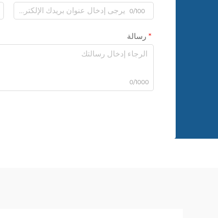
0/100
رسالة
0/1000