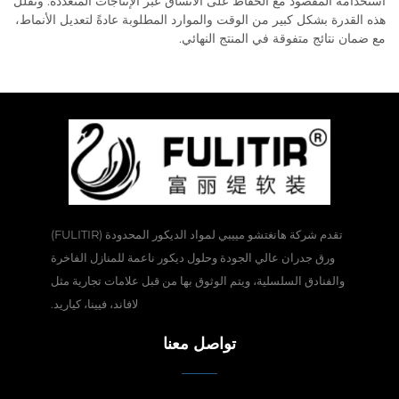
استخدامه المقصود مع الحفاظ على الاتساق عبر الإنتاجات المتعددة. وتقلل
هذه القدرة بشكل كبير من الوقت والموارد المطلوبة عادةً لتعديل الأنماط،
مع ضمان نتائج متفوقة في المنتج النهائي.
تقدم شركة هانغتشو مييبي لمواد الديكور المحدودة (FULITIR)
ورق جدران عالي الجودة وحلول ديكور ناعمة للمنازل الفاخرة
والفنادق السلسلية، ويتم الوثوق بها من قبل علامات تجارية مثل
لافاند، فيينا، كياريد.
تواصل معنا