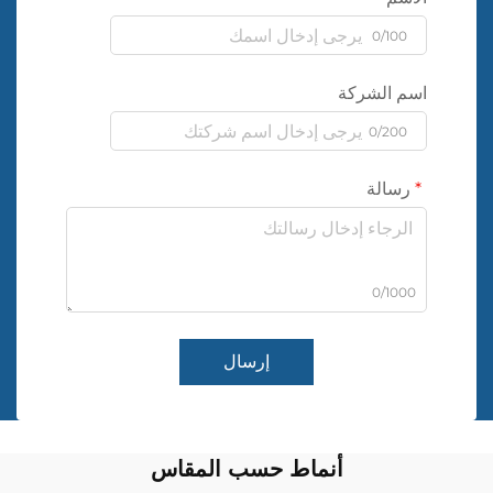
0/100
اسم الشركة
0/200
رسالة
0/1000
إرسال
أنماط حسب المقاس