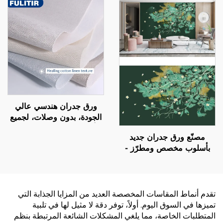
وبسيط بألوان مُقَسَّمة
يتمتع بأسلوب فاخر خفيف
وعالي الجودة ودقيق للغاية،
مناسب لخلفيات غرف النوم
وغرف المعيشة.
ورق جدران هندسي عالي
الجودة، بدون وصلات، لجميع
أرجاء المنزل، غرفة نوم،
مصنّع ورق جدران جديد
غرفة معيشة، ورق جدران
بأسلوب مخصص ومطرّز -
من القطن والكتان بلون
ورق جدران فاخر بدون
واحد، أسلوب فاخر خفيف،
فواصل لجميع أنحاء المنزل،
بيع مباشر من المصنع
يتمتع بأسلوب فاخر خفيف
وعالي الجودة ودقيق للغاية،
تقدم أنماط المقاسات المخصصة العديد من المزايا الجذابة التي
مناسب لخلفيات غرف النوم
تميزها في السوق اليوم. أولاً، توفر دقة لا مثيل لها في تلبية
وغرف المعيشة
المتطلبات الخاصة، مما يلغي المشكلات الشائعة المرتبطة بنظم