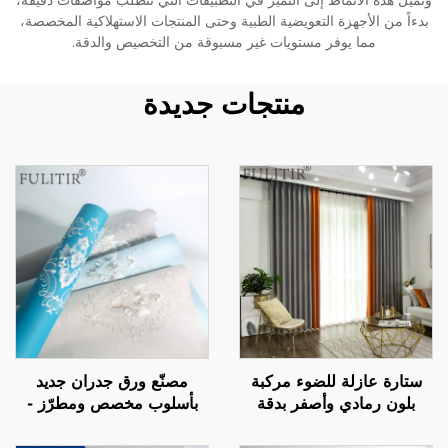
وتميل هذه الأنماط إلى التميز في التطبيقات التي تتطلب مواصفات دقيقة،
بدءاً من الأجهزة التعويضية الطبية وحتى المنتجات الاستهلاكية المخصصة،
مما يوفر مستويات غير مسبوقة من التخصيص والدقة.
منتجات جديدة
ستارة عازلة للضوء مركبة
مصنّع ورق جدران جديد
بلون رمادي وأصفر بدقة
بأسلوب مخصص ومطرّز -
عالية، بتصميم مسار صامت،
ورق جدران فاخر بدون
ستارة ذات طراز حديث
فواصل لجميع أنحاء المنزل،