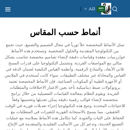
AR
أنماط حسب المقاس
تمثل الأنماط المخصصة حلاً ثورياً في مجال التصميم والتصنيع، حيث تجمع
بين التكنولوجيا المتقدمة والحلول الشخصية. وتستخدم هذه الأنماط
خوارزميات معقدة وقياسات دقيقة لإنشاء تصاميم مخصصة تتناسب بشكل
مثالي مع المواصفات الفردية. وتشتمل التكنولوجيا على قدرات المسح
ثلاثي الأبعاد، والنماذج الرقمية، وأنظمة القياس التكيفية لضمان الدقة في
القياس والمحاذاة عبر مختلف التطبيقات. سواء كانت تُستخدم في الملابس
أو الأجهزة الطبية أو المكونات الصناعية، فإن الأنماط المخصصة تعتمد
بروتوكولات ضبط ديناميكية تأخذ بعين الاعتبار الاختلافات والمتطلبات
الفريدة. ويقوم النظام بمعالجة القياسات التفصيلية من خلال برامج
متخصصة لإنشاء قوالب رقمية دقيقة يمكن تعديلها وتحسينها وفقاً
للاحتياجات المحددة. وتتيح هذه التكنولوجيا إجراء تعديلات فورية في الوقت
الحقيقي، مما يسمح بالاستجابة الفورية للتغيرات في المتطلبات مع
الحفاظ على الثبات والجودة. كما تتكامل هذه الأنماط بسلاسة مع عمليات
التصنيع الحديثة، وتدعم كل من الأساليب التقليدية والمتقدمة في الإنتاج.