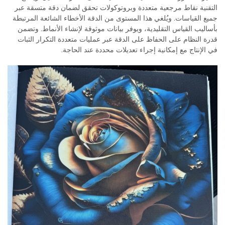
التقنية نقاط مرجعية متعددة وبروتوكولات تحقق لضمان دقة متسقة عبر
جميع القياسات. ويُلغي هذا المستوى من الدقة الأخطاء الشائعة المرتبطة
بأساليب القياس التقليدية، ويوفر بيانات موثوقة لإنشاء الأنماط. وتضمن
قدرة النظام على الحفاظ على الدقة عبر عمليات متعددة التكرار الثبات
في الإنتاج مع إمكانية إجراء تعديلات محددة عند الحاجة.