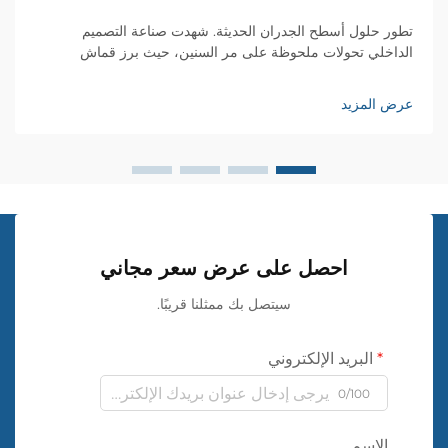
تطور حلول أسطح الجدران الحديثة. شهدت صناعة التصميم
الداخلي تحولات ملحوظة على مر السنين، حيث برز قماش
الجدران البلاستيكي كحل ثوري لأغطية الجدران. وقد أعاد هذا
المATERIAL المبتكر تشكيل طريقة تعاملنا مع...
عرض المزيد
احصل على عرض سعر مجاني
سيتصل بك ممثلنا قريبًا.
البريد الإلكتروني
0/100
الاسم