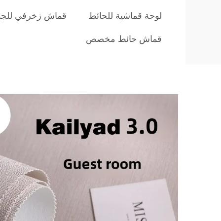
لوحة قماشية للحائط
قماش زخرفي للجد
قماش حائط مخصص