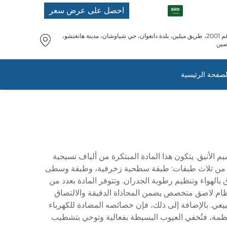
AR
احصل على عرض سعر
رقم 2001، طريق ميلين، بلدة دانغوان، حي شياوشان، مدينة هانغتشو،
صين
لصفحة الرئيسية
م الأنيق. يتكون هذا المادة المبتكرة من ألياف نسيجية
 فريدة من ثلاث طبقات: طبقة سطحية زخرفية، وطبقة وسطى
 بالهواء وتنظيم رطوبة الجدران. وتتوفر المادة بعدد من
نظام لاصق متخصص يضمن المحاذاة الدقيقة والالتصاق
بيعي. بالإضافة إلى ذلك، فإن خصائصه المضادة للكهرباء
لمنتظمة، فتُخفي العيوب البسيطة بفعالية وتوحي بتشطيب