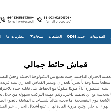
+86-15305857380
+86-021-62601306
[email protected]
[email protected]
ال
الفيديوهات
خدمة ODM
التطبيقات
منتجات
معلومات عنا
ا
قماش حائط جمالي
طية الجدران الداخلية، حيث يجمع بين التكنولوجيا الحديثة وحسّ التصمي
سطحاً متيناً وجذاباً بصرياً للجدران. ويتميز القماش الجداري ببنية
ية المتطورة أداءً صوتيًا متفوقًا مع الحفاظ على قابلية جيدة للاختراق
ها بسلاسة مع أي تصميم داخلي. وتتم عملية التركيب بسهولة من خلال 
أشعة فوق البنفسجية، ما يجعله مثالياً للمساحات المشعّة بالضوء الط
لهواء الداخلي. وتتيح مرونة المادة لها أن تتبع أشكال الجدران غير ا