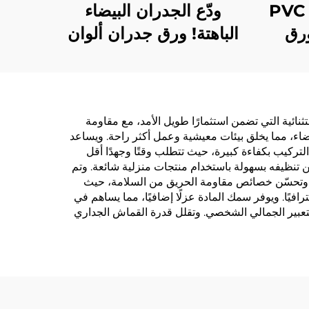
قاعدة قماش متقاطع PVC
ودّع الجدران البيضاء
رق
الباهتة! ورق جدران ألوان
يق
فنية: خامات ثلاثية الأبعاد +
لسلاسل
صديقة للبيئة، عش في
يارد
أجواء الملمس الطبيعي
ستثنائية التي تضمن استثمارًا طويل الأمد، مع مقاومة
اء، مما يخلق بيئات معيشية وعمل أكثر راحة. ويساعد
لتركيب بكفاءة كبيرة، حيث تتطلب وقتًا وجهدًا أقل
كن تنظيفه بسهولة باستخدام منتجات منزلية شائعة. وتم
يثة. وتحسّن خصائص مقاومة الحريق من السلامة، حيث
افيًا. ويوفر سمك المادة عزلًا إضافيًا، مما يساهم في
التعبير الجمالي الشخصي. وتقلل قدرة القماش الجداري