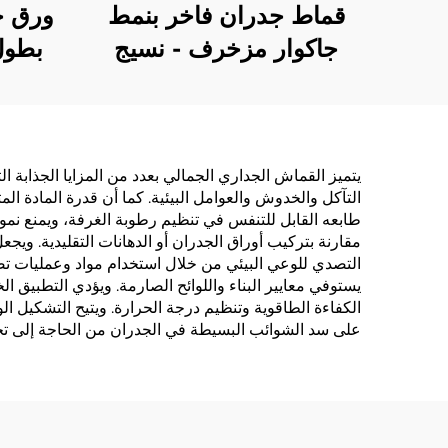
قماط جدران فاخر بنمط
جاكوار مزخرف - نسيج
جاكوار راقي مناسب للصق
للفنا
في المنزل بالكامل، مقاوم
من ق
للاهتراء ومضاد للتلوث،
جدرا
مناسب لكل من غرفة
مص
يتميز القماش الجداري الجمالي بعدد من المزايا الجذابة الت
التآكل والخدوش والعوامل البيئية. كما أن قدرة المادة
المعيشة وغرفة النوم
من
طابعه القابل للتنفس في تنظيم رطوبة الغرفة، ويمنع نمو 
مقارنة بتركيب أوراق الجدران أو الدهانات التقليدية. وي
التصدي للوعي البيئي من خلال استخدام مواد وعمليات تصني
يستوفي معايير البناء واللوائح الصارمة. ويؤدي التطبيق ال
الكفاءة الطاقوية وتنظيم درجة الحرارة. ويتيح التشكيل ا
على سد الشوائب البسيطة في الجدران من الحاجة إلى تحض