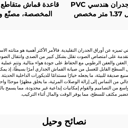
ورق جدران هندسي PVC
بطول 1.37 متر مخصص
المخصصة، مصنّع و
دق السلسلية، قاعدة
جدران مقاوم للحر
ماش متقاطع، ورق
بطول 1.37 متر 
ن مقاوم للحريق،
فنادق لافندر، فيينا، ك
نّع، أقمشة غير
ي تميزه عن أوراق الجدران التقليدية. فالأمر الأكثر أهمية هو متانته الا
 المتقدمة على امتصاص الصوت تقلل بشكل كبير من الصدى وانتقال الضوض
سوجة، 2.8 متر
العفن والعفن الرطوبي مع الحفاظ على جودة هواء مثالية. وتتم عملية ا
جعل السطح القابل للغسل من صيانة القماش الجداري أمرًا بسيطًا، إذ يم
ع صديقة للبيئة، ما يجعله خيارًا مستدامًا للديكورات الداخلية الحد
خالي من التماس إلى إزالة الوصلات المرئية، ما يخلق مظهرًا موحدًا واحتر
لواسع من التصاميم والقوام إمكانيات إبداعية غير محدودة، مما يسمح ب
ير مكثف للسطح، مما يوفر الوقت والمال أثناء التركيب.
نصائح وحيل