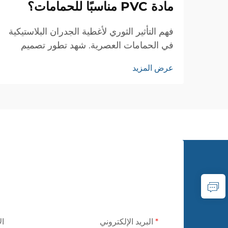
مادة PVC مناسبًا للحمامات؟
فهم التأثير الثوري لأغطية الجدران البلاستيكية
في الحمامات العصرية. شهد تطور تصميم
الحمامات العديد من الابتكارات، ولكن قليلة
عرض المزيد
هي المواد التي أحدثت تأثيرًا كبيرًا مثل قماش
الجدران البلاستيكي. هذا النوع متعدد
الاستخدامات من أغطية الجدران...
البريد الإلكتروني
ال