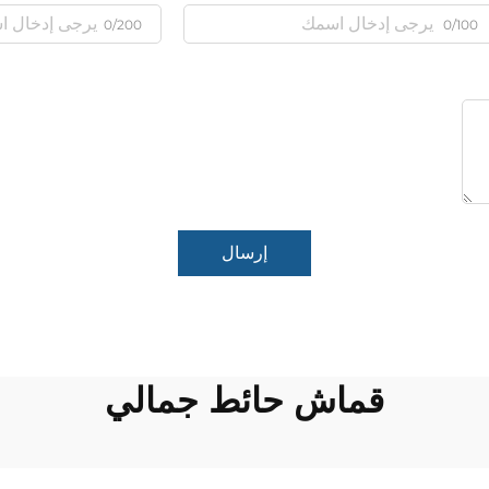
0/200
0/100
إرسال
قماش حائط جمالي