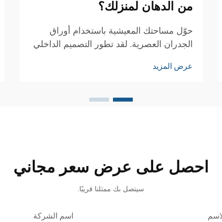
من الدهان لمنزلك؟
حوّل مساحتك المعيشية باستخدام أوراق
الجدران العصرية. لقد تطور التصميم الداخلي
تطورًا كبيرًا على مر السنين، ومن أبرز
عرض المزيد
الابتكارات في علاجات الجدران ورق الجدران.
يُعد هذا الخيار الرائع بديلًا عن الطلاء التقليدي
ويوفر مزايا متعددة...
احصل على عرض سعر مجاني
سيتصل بك ممثلنا قريبًا.
اسم
اسم الشركة