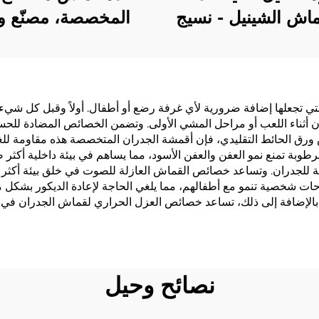
اش الشينيل - نسيج
المخصصة، مصنّع و
 ولزج، تمنع الضوء
جدران مقاوم للحر
، ستارة مضادة للرياح
بطول 1.37 متر 
فظ بالدفء مناسبة
فنادق لافندر، فيينا، ك
النوم وغرفة المعيشة
 التي تجعلها إضافة ضرورية لأي غرفة رضع أو أطفال. أولاً وقبل كل شي
ان أثناء اللعب أو مراحل المشي الأولى. وتضمن الخصائص المضادة ل
رق الحائط التقليدي، فإن أقمشة الجدران المتخصصة هذه مقاومة للغ
وبة تمنع نمو العفن والعفن الأسود، مما يساهم في بيئة داخلية أكثر صح
ليدية للجدران. وتساعد خصائص القماش العازلة للصوت في خلق بيئة أكث
احات شخصية تنمو مع أطفالهم، مما يلغي الحاجة لإعادة الديكور بشكل 
. بالإضافة إلى ذلك، تساعد خصائص العزل الحراري لقماش الجدران في
نصائح وحيل