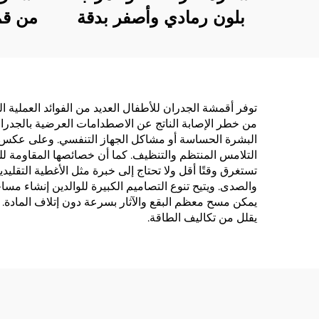
بلون رمادي وأصفر بدقة
من قم
عالية، بتصميم مسار
ناعم
صامت، ستارة ذات طراز
تمامًا
حديث وبسيط بألوان
وتحت
مُقَسَّمة
لغرفة 
توفر أقمشة الجدران للأطفال العديد من الفوائد العملية
من خطر الإصابة الناتج عن الاصطدامات العرضية بالجدر
البشرة الحساسة أو مشاكل الجهاز التنفسي. وعلى عكس و
التلامس المنتظم والتنظيف. كما أن خصائصها المقاومة للرط
تستغرق وقتًا أقل ولا تحتاج إلى خبرة مثل الأغطية التق
والصدى. ويتيح تنوع التصاميم الكبيرة للوالدين إنشاء مس
يمكن مسح معظم البقع والآثار بسرعة دون إتلاف المادة
يقلل من تكاليف الطاقة.