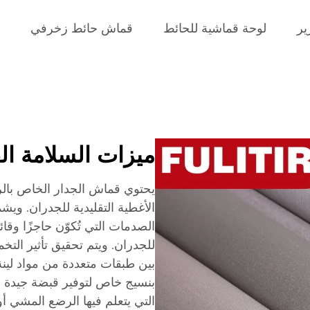
ير
لوحة قماشية للحائط
قماش حائط زخرفي
ميزات السلامة الف
يحتوي قماش الجدار الخاص بالر
الأغطية التقليدية للجدران. وي
الصدمات التي تُكوّن حاجزًا وقا
للجدران. ويتم تحقيق تأثير الت
بين طبقات متعددة من مواد لينة 
بنسيج خاص لتوفير قبضة جيدة وم
التي يتعلم فيها الرضع المشي أو