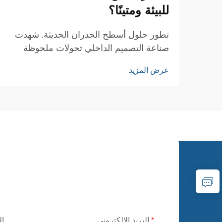
للبيئة ومتينًا؟
تطور حلول أسطح الجدران الحديثة. شهدت
صناعة التصميم الداخلي تحولات ملحوظة
على مر السنين، حيث برز قماش الجدران
عرض المزيد
البلاستيكي كحل ثوري لأغطية الجدران. وقد
أعاد هذا المATERIAL المبتكر تشكيل طريقة
تعاملنا مع...
البريد الإلكتروني
ال