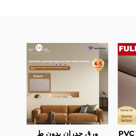
قاعدة قماش متقاطع PVC
ورق جدران بدون ط