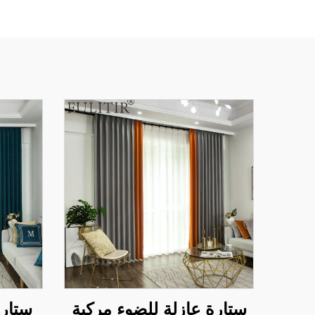
ستارة عازلة للضوء مركبة
ستارة