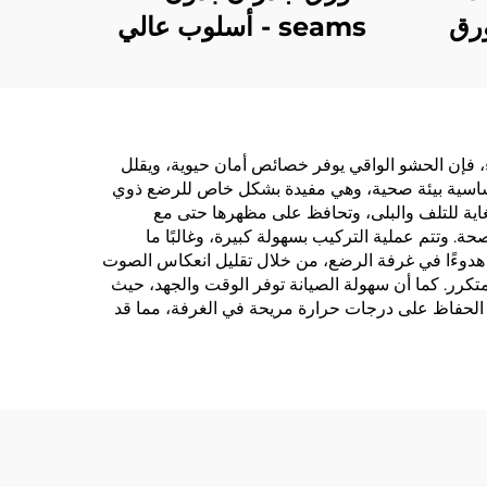
رق
seams - أسلوب عالي
يق
الجودة للغرف النوم،
لسلاسل
سميك، مقاوم للماء والبقع،
يارد
أسلوب حديث بسيط، ورق
ء، فإن الحشو الواقي يوفر خصائص أمان حيوية، ويقلل
جدران لجميع أنحاء المنزل،
لحساسية بيئة صحية، وهي مفيدة بشكل خاص للرضع ذوي
بالجملة من المصنع المصدر
اية للتلف والبلى، وتحافظ على مظهرها حتى مع
ة. وتتم عملية التركيب بسهولة كبيرة، وغالبًا ما
ر هدوءًا في غرفة الرضع، من خلال تقليل انعكاس الصوت
متكرر. كما أن سهولة الصيانة توفر الوقت والجهد، حيث
 الحفاظ على درجات حرارة مريحة في الغرفة، مما قد