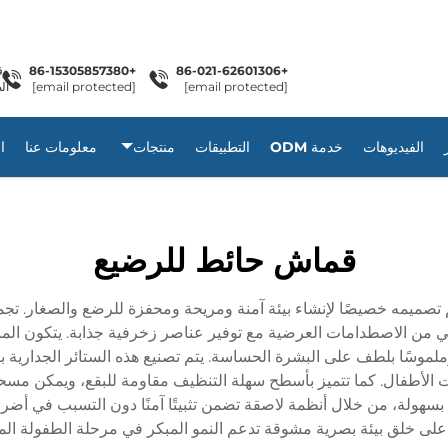
+86-15305857380
+86-021-62601306
[email protected]
[email protected]
ال
الفيديوهات
خدمة ODM
التطبيقات
منتجات
معلومات عنا
ا
قماش حائط للرضيع
صميمه خصيصًا لإنشاء بيئة آمنة ومريحة ومحفزة للرضع والصغار. تجمع 
ي من الاصطدامات العرضية مع توفير عناصر زخرفية جذابة. يتكون الم
ملموسًا بلطف على البشرة الحساسة. يتم تصنيع هذه الستائر الجدارية 
ت الأطفال. كما تتميز بأسطح سهلة التنظيف مقاومة للبقع، ويمكن مسح
هولة، من خلال أنظمة لاصقة تضمن تثبيتًا آمنًا دون التسبب في أضرار
د على خلق بيئة بصرية مشوقة تدعم النمو المبكر في مرحلة الطفولة الم