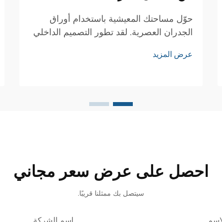
حوّل مساحتك المعيشية باستخدام أوراق
الجدران العصرية. لقد تطور التصميم الداخلي
تطورًا كبيرًا على مر السنين، ومن أبرز
عرض المزيد
الابتكارات في علاجات الجدران ورق الجدران.
يُعد هذا الخيار الرائع بديلًا عن الطلاء التقليدي
ويوفر مزايا متعددة...
احصل على عرض سعر مجاني
سيتصل بك ممثلنا قريبًا.
اسم
اسم الشركة