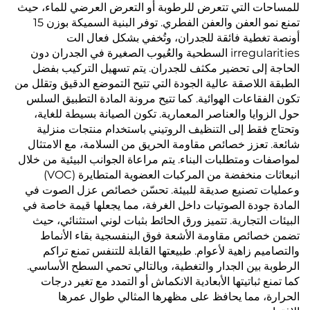
للمساحات التي تتعرض للرطوبة أو التعرض العرضي للماء، حيث
تمنع نمو العفن والعفن الفطري. توفر البنية السميكة بوزن 15
أونصة تغطية فائقة للجدران، وتُخفي بشكل فعال الت
irregularities السطحية والعُيوب الصغيرة في الجدران دون
الحاجة إلى تحضير مكثف للجدران. يتم تسهيل التركيب بفضل
الطبقة اللاصقة عالية الجودة التي تتيح التموضع الدقيق وتقلل من
تكون الفقاعات الهوائية. كما تتيح مرونة المادة التطبيق السلس
حول الزوايا والعناصر المعمارية. تكون الصيانة بسيطة للغاية،
وتحتاج فقط إلى التنظيف الروتيني باستخدام منتجات منزلية
شائعة. تعزز خصائص مقاومة الحريق من السلامة، مع الامتثال
لمواصفات ومتطلبات البناء. يتم مراعاة الجوانب البيئية من خلال
انبعاثات منخفضة من المركبات العضوية المتطايرة (VOC)
وعمليات تصنيع صديقة للبيئة. تحسّن خصائص عزل الصوت في
المادة جودة الصوتيات داخل الغرفة، مما يجعلها قيمة خاصة في
البيئات التجارية. تتميز ورق الحائط بثبات لوني استثنائي، حيث
تضمن خصائص مقاومة الأشعة فوق البنفسجية بقاء الأنماط
والتصاميم زاهية لأعوام. طبيعتها القابلة للتنفس تمنع تراكم
الرطوبة بين الجدار والتغطية، وبالتالي تحمي السطح الأساسي.
كما تمنع ثباتيتها الأبعادية الانكماش أو التمدد مع تغير درجات
الحرارة، مما يحافظ على مظهرها المثالي طوال عمرها