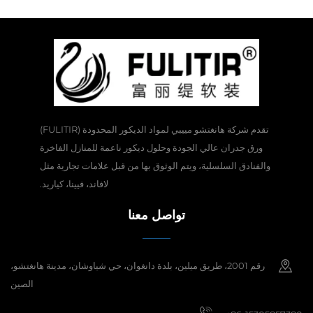
تقدم شركة هانغتشو مييبي لمواد الديكور المحدودة (FULITIR)
ورق جدران عالي الجودة وحلول ديكور ناعمة للمنازل الفاخرة
والفنادق السلسلية، ويتم الوثوق بها من قبل علامات تجارية مثل
لافاند، فيينا، كياريد.
تواصل معنا
رقم 2001، طريق ميلين، بلدة دانغوان، حي شياوشان، مدينة هانغتشو،
الصين