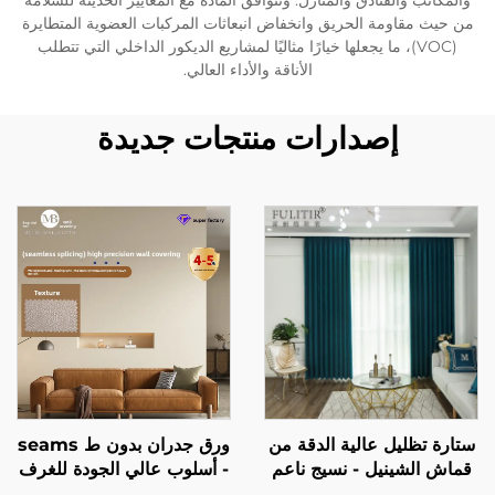
والمكاتب والفنادق والمنازل. وتتوافق المادة مع المعايير الحديثة للسلامة
من حيث مقاومة الحريق وانخفاض انبعاثات المركبات العضوية المتطايرة
(VOC)، ما يجعلها خيارًا مثاليًا لمشاريع الديكور الداخلي التي تتطلب
الأناقة والأداء العالي.
إصدارات منتجات جديدة
ستارة تظليل عالية الدقة من
ورق جدران بدون ط seams
قماش الشينيل - نسيج ناعم
- أسلوب عالي الجودة للغرف
ولزج، تمنع الضوء تمامًا،
النوم، سميك، مقاوم للماء