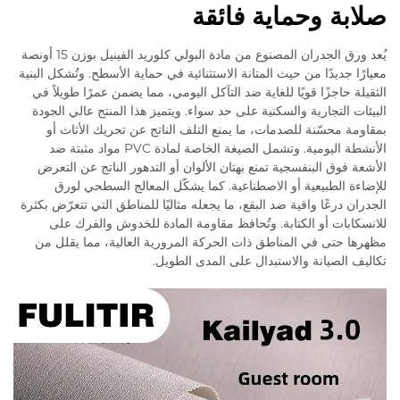
صلابة وحماية فائقة
يُعد ورق الجدران المصنوع من مادة البولي كلوريد الفينيل بوزن 15 أونصة
معيارًا جديدًا من حيث المتانة الاستثنائية في حماية الأسطح. وتُشكل البنية
الثقيلة حاجزًا قويًا للغاية ضد التآكل اليومي، مما يضمن عمرًا طويلاً في
البيئات التجارية والسكنية على حد سواء. ويتميز هذا المنتج عالي الجودة
بمقاومة محسّنة للصدمات، ما يمنع التلف الناتج عن تحريك الأثاث أو
الأنشطة اليومية. وتشمل الصيغة الخاصة لمادة PVC مواد مثبتة ضد
الأشعة فوق البنفسجية تمنع بهتان الألوان أو التدهور الناتج عن التعرض
للإضاءة الطبيعية أو الاصطناعية. كما يشكّل المعالج السطحي لورق
الجدران درعًا واقية ضد البقع، ما يجعله مثاليًا للمناطق التي تتعرّض بكثرة
للانسكابات أو الكتابة. وتُحافظ مقاومة المادة للخدوش والفرك على
مظهرها حتى في المناطق ذات الحركة المرورية العالية، مما يقلل من
تكاليف الصيانة والاستبدال على المدى الطويل.