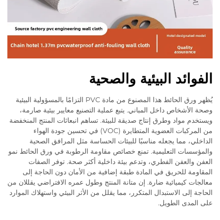
الفوائد البيئية والصحية
يُظهر ورق الحائط هذا المصنوع من مادة PVC التزامًا بالمسؤولية البيئية
وصحة الأشخاص داخل المباني. يتبع عملية التصنيع معايير بيئية صارمة،
ويستخدم مواد وطرق إنتاج صديقة للبيئة. تساهم انبعاثات المنتج المنخفضة
من المركبات العضوية المتطايرة (VOC) في تحسين جودة الهواء
الداخلي، مما يجعله مناسبًا للبيئات الحساسة مثل المرافق الصحية
والمؤسسات التعليمية. تمنع خصائص مقاومة الرطوبة في ورق الحائط نمو
العفن والعفن الفطري، وتدعم بيئة داخلية أكثر صحة. توفر الصفات
المقاومة للحريق في المادة طبقة إضافية من الأمان دون الحاجة إلى
معالجات كيميائية ضارة. إن متانة المنتج وطول عمره الافتراضي يقللان من
الحاجة إلى الاستبدال المتكرر، مما يقلل من الأثر البيئي واستهلاك الموارد
على المدى الطويل.