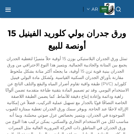
AR
ورق جدران بولي كلوريد الفينيل 15
أونصة للبيع
تمثل ورق الجدران البلاستيكي بوزن 15 أوقية حلاً متميزًا لتغطية الجدران
يجمع بين المتانة والجاذبية الجمالية. ويتميز هذا النوع الاحترافي من ورق
الجدران ببنية قوية تزن 15 أوقية، ما يجعله أكثر متانة بشكل ملحوظ
مقارنة بأوراق الجدران السكنية القياسية. وتُشكل مادة البولي فينيل
كلورايد (PVC) طبقة واقية تقاوم أضرار المياه والبقع والتلف الناتج عن
الاستخدام اليومي. وقد تم تصميم المادة بتقنية طباعة متقدمة تضمن ألوانًا
زاهية ودائمة وإعادة إنتاج دقيقة للأنماط. كما يضمن الطبقة اللاصقة
الخاصة التصاقًا قويًا بالجدار مع تسهيل عملية التركيب، فضلاً عن إمكانية
الإزالة لاحقًا عند الحاجة. ويوفر سمك ورق الجدران تغطية ممتازة للعيوب
الموجودة في الجدران، ويتميز بخصائص عزل صوتي محسّنة. وبما أنه
مناسب لكل من الاستخدام التجاري والسكني، يمكن تركيب هذا النوع من
ورق الجدران في المناطق ذات الحركة المرورية العالية مثل الممرات