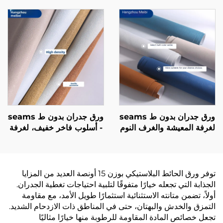
ستارة مضادة للرياح وتحتفظ
والبقع، أسلوب حديث بسيط،
بالدفء مناسبة لغرفة النوم
ورق جدران لجميع أنحاء
وغرفة المعيشة
المنزل، بالجملة من المصنع
المصدر
ورق جدران بدون ط seams
ورق جدران بدون ط seams
لغرفة المعيشة والغرف النوم
- أسلوب فاخر خفيف، لغرفة
- أسلوب حديث بسيط، لون
المعيشة والغرف النوم
واحد، فاخر خفيف، سميك
وحوائط اللكزس في المنزل،
ومقاوم للماء، مباشرة من
قوام عالي الجودة، لون واحد،
المصنع
دقة عالية، مباشرة من
توفر ورق الحائط البلاستيكي بوزن 15 أونصة العديد من المزايا
المصنع
الجذابة التي تجعله خيارًا متفوقًا لتلبية احتياجات تغطية الجدران.
أولاً، تضمن متانته الاستثنائية استثمارًا طويل الأمد، مع مقاومة
التمزق والخدش والبهتان، حتى في المناطق ذات الازدحام الشديد.
تجعل خصائص المادة المقاومة للرطوبة منها خيارًا مثاليًا