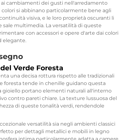
si ai cambiamenti dei gusti nell'arredamento
olori si abbinano particolarmente bene agli
ontinuità visiva, e le loro proprietà oscuranti li
 sale multimedia. La versatilità di queste
rimentare con accessori e opere d'arte dai colori
 elegante.
 segno
del Verde Foresta
nta una decisa rottura rispetto alle tradizionali
de foresta
tende in chenille
guidano questa
à gioiello portano elementi naturali all'interno
vo contro pareti chiare. La texture lussuosa del
icchezza di queste tonalità verdi, rendendole
ccezionale versatilità sia negli ambienti classici
tto per dettagli metallici e mobili in legno
atmosfera intima particolarmente adatta a camere