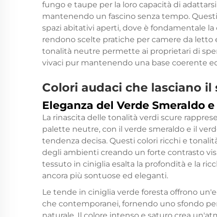
fungo e taupe per la loro capacità di adattar
mantenendo un fascino senza tempo. Questi c
spazi abitativi aperti, dove è fondamentale la c
rendono scelte pratiche per camere da letto e
tonalità neutre permette ai proprietari di spe
vivaci pur mantenendo una base coerente ed
Colori audaci che lasciano il
Eleganza del Verde Smeraldo e 
La rinascita delle tonalità verdi scure rapprese
palette neutre, con il verde smeraldo e il ver
tendenza decisa. Questi colori ricchi e tonalit
degli ambienti creando un forte contrasto visi
tessuto in ciniglia esalta la profondità e la r
ancora più sontuose ed eleganti.
Le tende in ciniglia verde foresta offrono un'e
che contemporanei, fornendo uno sfondo perfe
naturale. Il colore intenso e saturo crea un'