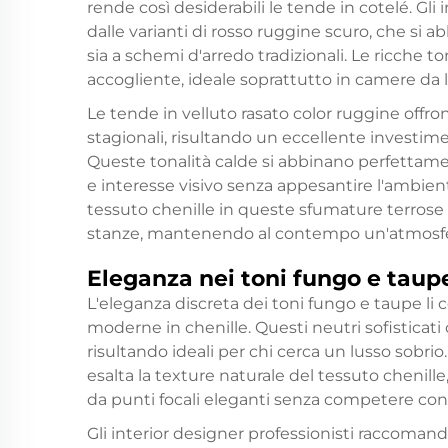
rende così desiderabili le tende in cotelé. Gli
dalle varianti di rosso ruggine scuro, che si a
sia a schemi d'arredo tradizionali. Le ricche to
accogliente, ideale soprattutto in camere da 
Le tende in velluto rasato color ruggine offro
stagionali, risultando un eccellente investim
Queste tonalità calde si abbinano perfettamen
e interesse visivo senza appesantire l'ambiente
tessuto chenille in queste sfumature terros
stanze, mantenendo al contempo un'atmosfera
Eleganza nei toni fungo e taup
L'eleganza discreta dei toni fungo e taupe li 
moderne in chenille. Questi neutri sofisticati o
risultando ideali per chi cerca un lusso sobrio
esalta la texture naturale del tessuto chenill
da punti focali eleganti senza competere con 
Gli interior designer professionisti raccoman