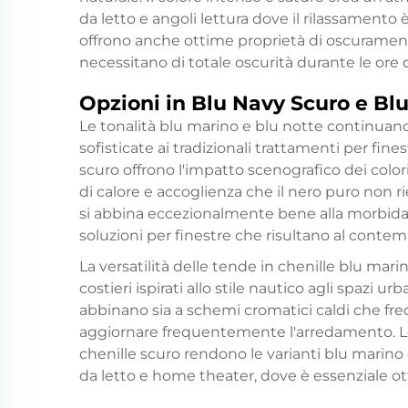
da letto e angoli lettura dove il rilassamento 
offrono anche ottime proprietà di oscurament
necessitano di totale oscurità durante le ore 
Opzioni in Blu Navy Scuro e Bl
Le tonalità blu marino e blu notte continua
sofisticate ai tradizionali trattamenti per fine
scuro offrono l'impatto scenografico dei co
di calore e accoglienza che il nero puro non r
si abbina eccezionalmente bene alla morbida e
soluzioni per finestre che risultano al contem
La versatilità delle tende in chenille blu marin
costieri ispirati allo stile nautico agli spazi u
abbinano sia a schemi cromatici caldi che fre
aggiornare frequentemente l'arredamento. Le
chenille scuro rendono le varianti blu marino
da letto e home theater, dove è essenziale ot