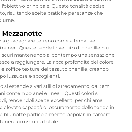
è l'obiettivo principale. Queste tonalità decise
o, risultando scelte pratiche per stanze che
diurne.
u Mezzanotte
no a guadagnare terreno come alternative
stre neri. Queste tende in velluto di chenille blu
lori scuri mantenendo al contempo una sensazione
iesce a raggiungere. La ricca profondità del colore
 soffice texture del tessuto chenille, creando
po lussuose e accoglienti.
o si estende a vari stili di arredamento, dai temi
rbani contemporanei e lineari. Questi colori si
ddi, rendendoli scelte eccellenti per chi ama
 elevate capacità di oscuramento delle tende in
 e blu notte particolarmente popolari in camere
tenere un'oscurità totale.