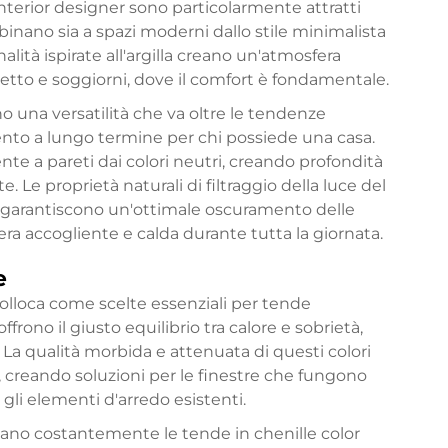
 interior designer sono particolarmente attratti
bbinano sia a spazi moderni dallo stile minimalista
nalità ispirate all'argilla creano un'atmosfera
letto e soggiorni, dove il comfort è fondamentale.
no una versatilità che va oltre le tendenze
ento a lungo termine per chi possiede una casa.
te a pareti dai colori neutri, creando profondità
. Le proprietà naturali di filtraggio della luce del
e garantiscono un'ottimale oscuramento delle
 accogliente e calda durante tutta la giornata.
e
colloca come scelte essenziali per tende
ffrono il giusto equilibrio tra calore e sobrietà,
. La qualità morbida e attenuata di questi colori
e, creando soluzioni per le finestre che fungono
gli elementi d'arredo esistenti.
dano costantemente le tende in chenille color