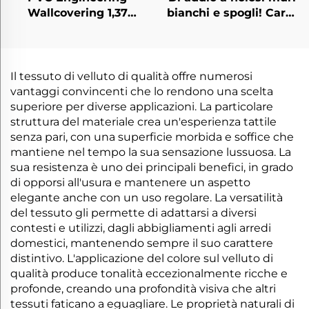
Wallcovering 1,37
bianchi e spogli! Carta
designato per catene
da parati Art Paint:
alberghiere, base in
Texture 3D + Materiali
tessuto incrociato,
Eco-Friendly, vivi con
rivestimento murale
texture naturali
Il tessuto di velluto di qualità offre numerosi
ignifugo, produttore,
vantaggi convincenti che lo rendono una scelta
tessuto non tessuto,
superiore per diverse applicazioni. La particolare
2,8 metri
struttura del materiale crea un'esperienza tattile
senza pari, con una superficie morbida e soffice che
mantiene nel tempo la sua sensazione lussuosa. La
sua resistenza è uno dei principali benefici, in grado
di opporsi all'usura e mantenere un aspetto
elegante anche con un uso regolare. La versatilità
del tessuto gli permette di adattarsi a diversi
contesti e utilizzi, dagli abbigliamenti agli arredi
domestici, mantenendo sempre il suo carattere
distintivo. L'applicazione del colore sul velluto di
qualità produce tonalità eccezionalmente ricche e
profonde, creando una profondità visiva che altri
tessuti faticano a eguagliare. Le proprietà naturali di