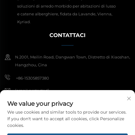
soluzioni di arredo morbido per abitazioni di lusso
e catene alberghiere, fidata da Lavande, Vienna,
Kyriad.
CONTATTACI
N.2001, Meilin Road, Dangwan Town, Distretto di Xiaoshan,
Hangzhou, Cina
+86-15305857380
[email protected]
We value your privacy
We use cookies and similar tools to provide our services.
Copyright © 2025 Hangzhou Meibi Decoration Materials Co., Ltd.
If you don't want to accept all cookies, click Personalize
Tutti i diritti riservati.
Informativa sulla Privacy
cookies.