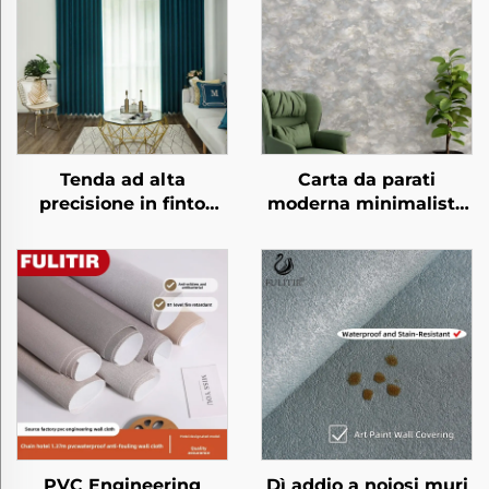
Tenda ad alta
Carta da parati
precisione in finto
moderna minimalista
velluto - Tessuto
con motivo in lino
morbido e vellutato,
tridimensionale -
blocco totale della
Rivestimento murale
luce, tenda antivento e
con texture tattile,
termica per camera da
ideale per la testiera
letto e soggiorno
del letto in camera da
letto, materiale
ecologico, disponibile
in molteplici colori
PVC Engineering
Dì addio a noiosi muri