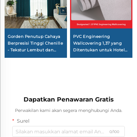
PVC Engineering
Gorden Penutup Cahaya
Wallcovering 1,37 yang
Berpresisi Tinggi Chenille
Ditentukan untuk Hotel
- Tekstur Lembut dan
Berantai, Basis Kain
Kenyal, Menghalangi
Silang, Wallcovering
Cahaya Sempurna, Tirai
Tahan Api, Produsen,
Anti Angin dan Hangat
Bahan Non-woven Fabric,
untuk Kamar Tidur dan
2,8 Meter
Ruang Tamu
Dapatkan Penawaran Gratis
Perwakilan kami akan segera menghubungi Anda.
Surel
0/100