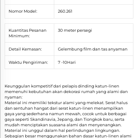
Nomor Model:
260.261
Kuantitas Pesanan
30 meter persegi
Minimum:
Detail Kemasan:
Gelembung film dan tas anyaman
Waktu Pengiriman:
7
-10
Hari
Keunggulan kompetitif dari pelapis dinding katun-linen
memenuhi kebutuhan akan dekorasi rumah yang alami dan
nyaman:
Material ini memiliki tekstur alami yang melekat. Serat halus
dan sentuhan hangat dari serat katun-linen menampilkan
gaya yang sederhana namun mewah, cocok untuk berbagai
gaya seperti Skandinavia, Jepang, dan Tiongkok baru, serta
mudah menciptakan suasana alami dan menyenangkan.
Material ini unggul dalam hal perlindungan lingkungan.
Sebagian besar menggunakan bahan dasar katun-linen alami