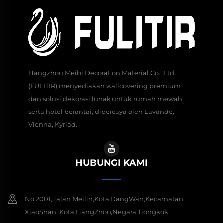
Hangzhou Meibi Decoration Material Co., Ltd.
(FULITIR) menyediakan wallcovering premium
dan solusi dekorasi lunak untuk rumah mewah
serta hotel berantai, dipercaya oleh Lavande,
Vienna, Kyriad.
HUBUNGI KAMI
No.2001,Jalan Meilin,Kota DangWan,Kecamatan
XiaoShan, Kota HangZhou,Negara Tiongkok