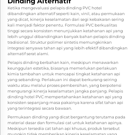
Dinding Alternatif
Ketika mengevaluasi pelapis dinding PVC hotel
dibandingkan alternatif seperti kain, vinil, atau permukaan
yang dicat, kinerja keselamatan dari segi kebakaran sering
kali menjadi faktor penentu. Formulasi PVC berkualitas
tinggi secara konsisten menunjukkan ketahanan api yang
lebih unggul dibandingkan banyak bahan pelapis dinding
tradisional. Struktur polimer sintetis memungkinkan
integrasi senyawa tahan api yang lebih efektif dibandingkan
alternatif serat alami.
Pelapis dinding berbahan kain, meskipun menawarkan
keunggulan estetika, biasanya memerlukan perlakuan
kimia tambahan untuk mencapai tingkat ketahanan api
yang sebanding. Perlakuan ini dapat berkurang seiring
waktu atau melalui proses pembersihan, yang berpotensi
mengurangi kinerja keselamatan jangka panjang. Pelapis
dinding hotel PVC mempertahankan ketahanan api yang
konsisten sepanjang masa pakainya karena sifat tahan api
yang terintegrasi secara bawaan.
Permukaan dinding yang dicat bergantung terutama pada
material dasar dan formulasi cat untuk ketahanan apinya.
Meskipun tersedia cat tahan api khusus, produk tersebut
mungkin tidak memberikan kinerja keselamatan yang