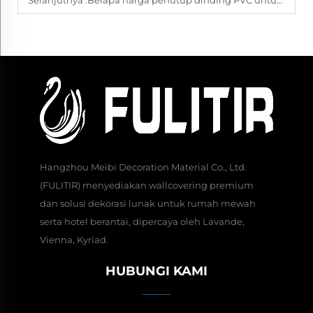
Hangzhou Meibi Decoration Material Co., Ltd.
(FULITIR) menyediakan wallcovering premium
dan solusi dekorasi lunak untuk rumah mewah
serta hotel berantai, dipercaya oleh Lavande,
Vienna, Kyriad.
HUBUNGI KAMI