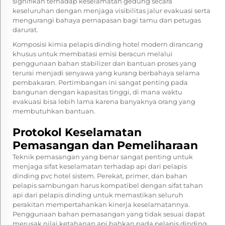
signifikan terhadap keselamatan gedung secara
keseluruhan dengan menjaga visibilitas jalur evakuasi serta
mengurangi bahaya pernapasan bagi tamu dan petugas
darurat.
Komposisi kimia pelapis dinding hotel modern dirancang
khusus untuk membatasi emisi beracun melalui
penggunaan bahan stabilizer dan bantuan proses yang
terurai menjadi senyawa yang kurang berbahaya selama
pembakaran. Pertimbangan ini sangat penting pada
bangunan dengan kapasitas tinggi, di mana waktu
evakuasi bisa lebih lama karena banyaknya orang yang
membutuhkan bantuan.
Protokol Keselamatan
Pemasangan dan Pemeliharaan
Teknik pemasangan yang benar sangat penting untuk
menjaga sifat keselamatan terhadap api dari
pelapis
dinding pvc hotel
sistem. Perekat, primer, dan bahan
pelapis sambungan harus kompatibel dengan sifat tahan
api dari pelapis dinding untuk memastikan seluruh
perakitan mempertahankan kinerja keselamatannya.
Penggunaan bahan pemasangan yang tidak sesuai dapat
merusak nilai ketahanan api bahkan pada pelapis dinding