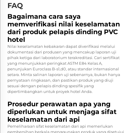
FAQ
Bagaimana cara saya
memverifikasi nilai keselamatan
dari produk pelapis dinding PVC
hotel
Nilai keselamatan kebakaran dapat diverifikasi melalui
dokumentasi dari produsen yang mencakup laporan uji
pihak ketiga dari laboratorium terakreditasi. Cari sertifikat
yang menunjukkan peringkat ASTM E84 Kelas A,
penunjukan Euroclass B-s1,d0, atau standar internasional
setara. Minta salinan laporan uji sebenarnya, bukan hanya
pernyataan ringkasan, dan pastikan produk yang diuji
sesuai dengan pelapis dinding spesifik yang
dipertimbangkan untuk proyek hotel Anda.
Prosedur perawatan apa yang
diperlukan untuk menjaga sifat
keselamatan dari api
Pemeliharaan sifat keselamatan dari api memerlukan
pembersihan berkala menggunakan produk yang disetujui