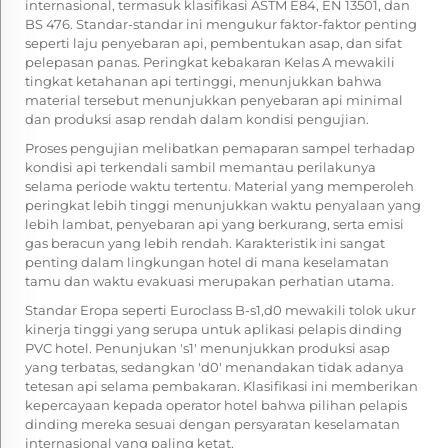
internasional, termasuk klasifikasi ASTM E84, EN 13501, dan
BS 476. Standar-standar ini mengukur faktor-faktor penting
seperti laju penyebaran api, pembentukan asap, dan sifat
pelepasan panas. Peringkat kebakaran Kelas A mewakili
tingkat ketahanan api tertinggi, menunjukkan bahwa
material tersebut menunjukkan penyebaran api minimal
dan produksi asap rendah dalam kondisi pengujian.
Proses pengujian melibatkan pemaparan sampel terhadap
kondisi api terkendali sambil memantau perilakunya
selama periode waktu tertentu. Material yang memperoleh
peringkat lebih tinggi menunjukkan waktu penyalaan yang
lebih lambat, penyebaran api yang berkurang, serta emisi
gas beracun yang lebih rendah. Karakteristik ini sangat
penting dalam lingkungan hotel di mana keselamatan
tamu dan waktu evakuasi merupakan perhatian utama.
Standar Eropa seperti Euroclass B-s1,d0 mewakili tolok ukur
kinerja tinggi yang serupa untuk aplikasi pelapis dinding
PVC hotel. Penunjukan 's1' menunjukkan produksi asap
yang terbatas, sedangkan 'd0' menandakan tidak adanya
tetesan api selama pembakaran. Klasifikasi ini memberikan
kepercayaan kepada operator hotel bahwa pilihan pelapis
dinding mereka sesuai dengan persyaratan keselamatan
internasional yang paling ketat.