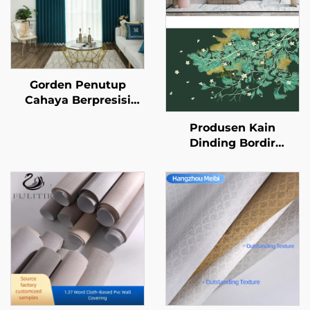
Gorden Penutup
Cahaya Berpresisi
Tinggi Chenille -
Produsen Kain
Tekstur Lembut dan
Dinding Bordir
Kenyal, Menghalangi
Kustom Gaya Baru -
Cahaya Sempurna,
Kain Dinding Tanpa
Tirai Anti Angin dan
Sambungan untuk
Hangat untuk Kamar
Seluruh Rumah
Tidur dan Ruang Tamu
dengan Gaya Mewah
Ringan, Berkualitas
Tinggi dan Presisi
Tinggi, Cocok untuk
Latar Belakang Kamar
Tidur dan Ruang Tamu