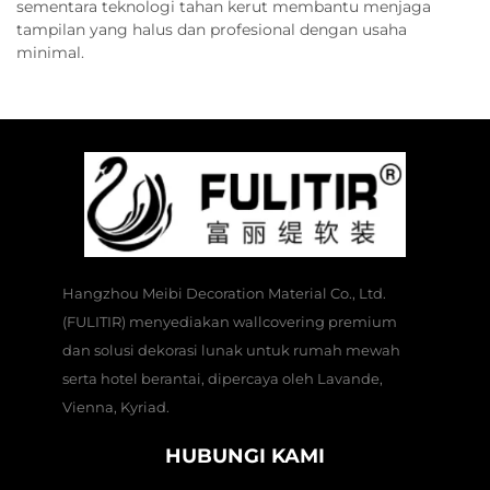
sementara teknologi tahan kerut membantu menjaga
tampilan yang halus dan profesional dengan usaha
minimal.
Hangzhou Meibi Decoration Material Co., Ltd.
(FULITIR) menyediakan wallcovering premium
dan solusi dekorasi lunak untuk rumah mewah
serta hotel berantai, dipercaya oleh Lavande,
Vienna, Kyriad.
HUBUNGI KAMI