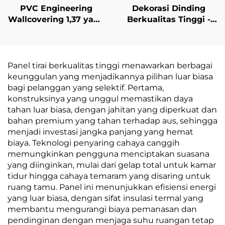
PVC Engineering
Dekorasi Dinding
Wallcovering 1,37 yang
Berkualitas Tinggi -
Ditentukan untuk
Gaya Modern, Grosir
Hotel Berantai, Basis
dari Produsen,
Kain Silang,
Penggunaan untuk
Wallcovering Tahan
Seluruh Rumah
Panel tirai berkualitas tinggi menawarkan berbagai
Api, Produsen, Bahan
Termasuk Kamar Tidur
keunggulan yang menjadikannya pilihan luar biasa
Non-woven Fabric, 2,8
& Ruang Tamu,
bagi pelanggan yang selektif. Pertama,
Meter
Diperkuat & Tahan Air,
konstruksinya yang unggul memastikan daya
Dekorasi Dinding
tahan luar biasa, dengan jahitan yang diperkuat dan
Belakang
bahan premium yang tahan terhadap aus, sehingga
RumahDeskripsi
menjadi investasi jangka panjang yang hemat
Kuantitas Pesanan
biaya. Teknologi penyaring cahaya canggih
Minimum: 30 meter
memungkinkan pengguna menciptakan suasana
persegi Detail
yang diinginkan, mulai dari gelap total untuk kamar
Kemasan: Lapisan
tidur hingga cahaya temaram yang disaring untuk
gelembung dan kain
ruang tamu. Panel ini menunjukkan efisiensi energi
tenun
yang luar biasa, dengan sifat insulasi termal yang
membantu mengurangi biaya pemanasan dan
pendinginan dengan menjaga suhu ruangan tetap