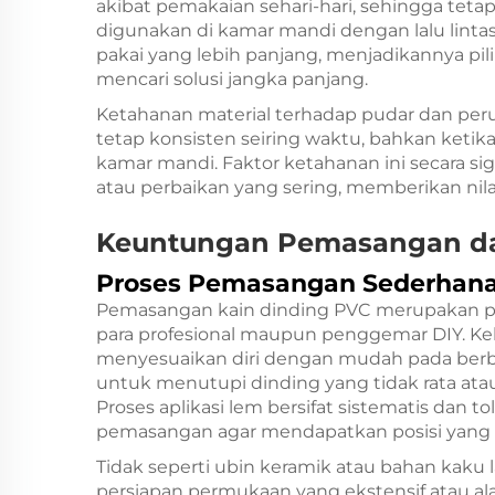
akibat pemakaian sehari-hari, sehingga t
digunakan di kamar mandi dengan lalu lintas t
pakai yang lebih panjang, menjadikannya pi
mencari solusi jangka panjang.
Ketahanan material terhadap pudar dan per
tetap konsisten seiring waktu, bahkan keti
kamar mandi. Faktor ketahanan ini secara 
atau perbaikan yang sering, memberikan nilai
Keuntungan Pemasangan d
Proses Pemasangan Sederhan
Pemasangan kain dinding PVC merupakan pr
para profesional maupun penggemar DIY. K
menyesuaikan diri dengan mudah pada berb
untuk menutupi dinding yang tidak rata atau
Proses aplikasi lem bersifat sistematis dan
pemasangan agar mendapatkan posisi yang
Tidak seperti ubin keramik atau bahan kaku 
persiapan permukaan yang ekstensif atau a