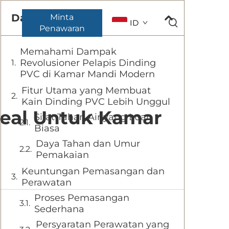
Daftar Isi
Minta
ID
Penawaran
Memahami Dampak
Revolusioner Pelapis Dinding
PVC di Kamar Mandi Modern
Fitur Utama yang Membuat
Kain Dinding PVC Lebih Unggul
eal Untuk Kamar
Sifat Tahan Air yang Luar
Biasa
Daya Tahan dan Umur
Pemakaian
Keuntungan Pemasangan dan
Perawatan
Proses Pemasangan
Sederhana
Persyaratan Perawatan yang