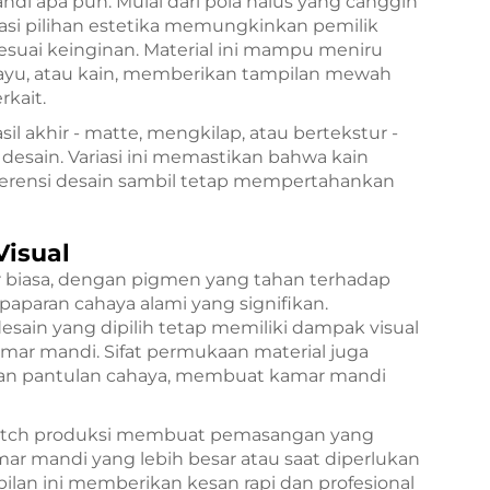
i apa pun. Mulai dari pola halus yang canggih
iasi pilihan estetika memungkinkan pemilik
uai keinginan. Material ini mampu meniru
ayu, atau kain, memberikan tampilan mewah
rkait.
 akhir - matte, mengkilap, atau bertekstur -
sain. Variasi ini memastikan bahwa kain
rensi desain sambil tetap mempertahankan
Visual
ar biasa, dengan pigmen yang tahan terhadap
paran cahaya alami yang signifikan.
ain yang dipilih tetap memiliki dampak visual
kamar mandi. Sifat permukaan material juga
tan pantulan cahaya, membuat kamar mandi
 batch produksi membuat pemasangan yang
ar mandi yang lebih besar atau saat diperlukan
lan ini memberikan kesan rapi dan profesional