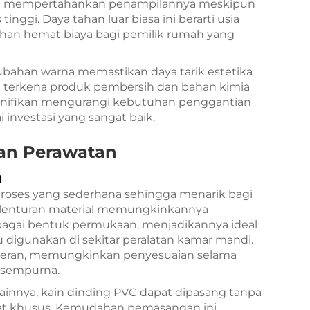
etap mempertahankan penampilannya meskipun
inggi. Daya tahan luar biasa ini berarti usia
lihan hemat biaya bagi pemilik rumah yang
ubahan warna memastikan daya tarik estetika
ka terkena produk pembersih dan bahan kimia
signifikan mengurangi kebutuhan penggantian
 investasi yang sangat baik.
an Perawatan
a
oses yang sederhana sehingga menarik bagi
elenturan material memungkinkannya
agai bentuk permukaan, menjadikannya ideal
 digunakan di sekitar peralatan kamar mandi.
 toleran, memungkinkan penyesuaian selama
 sempurna.
lainnya, kain dinding PVC dapat dipasang tanpa
lat khusus. Kemudahan pemasangan ini