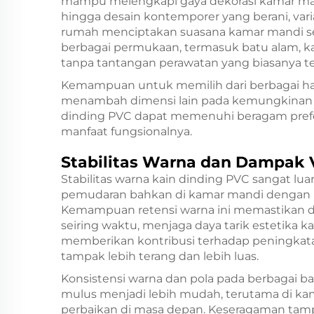
mampu melengkapi gaya dekorasi kamar mand
hingga desain kontemporer yang berani, var
rumah menciptakan suasana kamar mandi ses
berbagai permukaan, termasuk batu alam, k
tanpa tantangan perawatan yang biasanya te
Kemampuan untuk memilih dari berbagai hasil
menambah dimensi lain pada kemungkinan de
dinding PVC dapat memenuhi beragam prefe
manfaat fungsionalnya.
Stabilitas Warna dan Dampak 
Stabilitas warna kain dinding PVC sangat lu
pemudaran bahkan di kamar mandi dengan pa
Kemampuan retensi warna ini memastikan des
seiring waktu, menjaga daya tarik estetika 
memberikan kontribusi terhadap peningka
tampak lebih terang dan lebih luas.
Konsistensi warna dan pola pada berbagai
mulus menjadi lebih mudah, terutama di kam
perbaikan di masa depan. Keseragaman tampi