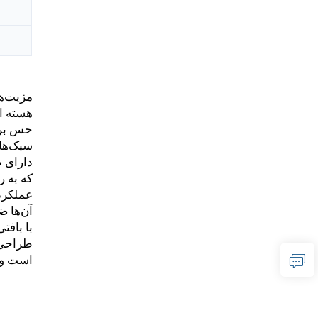
مزیت‌ها
هسته اص
حس برجس
سبک‌ها
دارای ط
که به 
عملکرد 
آن‌ها ض
با بافت
طراحی ص
است و ن