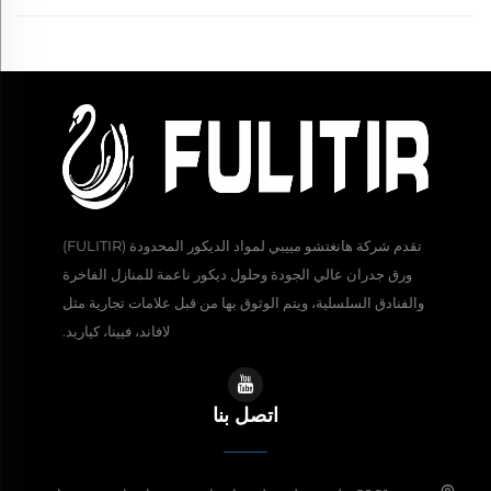
تقدم شركة هانغتشو مييبي لمواد الديكور المحدودة (FULITIR)
ورق جدران عالي الجودة وحلول ديكور ناعمة للمنازل الفاخرة
والفنادق السلسلية، ويتم الوثوق بها من قبل علامات تجارية مثل
لافاند، فيينا، كياريد.
اتصل بنا