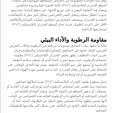
توفر بنية القاعدة المصنوعة من القماش المتقاطع الموجودة في منتجات
أسطح الجدران البلاستيكية (PVC) عالية الجودة قوةً ومرونة إضافيتين.
ويعمل هذا الطبقة المعززة على توزيع الإجهاد عبر سطح المادة، مما يمنع
حدوث أعطال محلية ويُطيل العمر الافتراضي بشكل كبير مقارنةً بالمعالجات
التقليدية للجدران. ويستفيد الفنادق من انخفاض عمليات الصيانة والتكاليف
الأقل على المدى الطويل عندما تختار أسطح الجدران البلاستيكية (PVC)
لمشاريعها الداخلية.
مقاومة الرطوبة والأداء البيئي
غالبًا ما تشهد بيئات الفنادق مستويات مرتفعة من الرطوبة وحالات التعرض
العرضي للماء، خاصة في المناطق المجاورة للحمامات والمطابخ وغرف
تخزين أدوات التنظيف. يُظهر تغليف الجدران البلاستيكي (PVC) مقاومة
استثنائية للرطوبة، حيث يمنع تسرب الماء الذي قد يُضعف سلامة الطبقة
الأساسية أو يُشجع على نمو الكائنات الدقيقة. يعمل هذا الحاجز الوقائي على
الحفاظ على استقرار نظام الجدران، كما يدعم معايير جودة الهواء الداخلي
الصحية الضرورية لراحة وسلامة النزلاء.
تتميّز سطوح تغليف الجدران البلاستيكية (PVC) بعدم امتلاكها خصائص
مسامية، مما يقضي على امتصاص الرطوبة الذي يؤدي إلى تغيرات أبعادية أو
تشوهات أو تدهور السطح في المواد الأخرى. وتقدّر الفنادق العاملة في
البيئات الساحلية أو المناطق ذات الرطوبة العالية هذه الخصائص من الثبات،
لأنها تضمن مظهرًا وأداءً متسقين بغض النظر عن الظروف البيئية. كما أن
مقاومة المادة للتلف الناتج عن التكاثف تعزز بشكل أكبر ملاءمتها للتطبيقات
الفندقية.