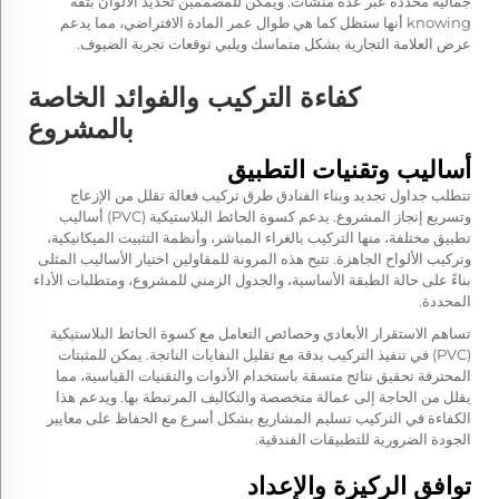
جمالية محددة عبر عدة منشآت. ويمكن للمصممين تحديد الألوان بثقة
knowing أنها ستظل كما هي طوال عمر المادة الافتراضي، مما يدعم
عرض العلامة التجارية بشكل متماسك ويلبي توقعات تجربة الضيوف.
كفاءة التركيب والفوائد الخاصة
بالمشروع
أساليب وتقنيات التطبيق
تتطلب جداول تجديد وبناء الفنادق طرق تركيب فعالة تقلل من الإزعاج
وتسريع إنجاز المشروع. يدعم كسوة الحائط البلاستيكية (PVC) أساليب
تطبيق مختلفة، منها التركيب بالغراء المباشر، وأنظمة التثبيت الميكانيكية،
وتركيب الألواح الجاهزة. تتيح هذه المرونة للمقاولين اختيار الأساليب المثلى
بناءً على حالة الطبقة الأساسية، والجدول الزمني للمشروع، ومتطلبات الأداء
المحددة.
تساهم الاستقرار الأبعادي وخصائص التعامل مع كسوة الحائط البلاستيكية
(PVC) في تنفيذ التركيب بدقة مع تقليل النفايات الناتجة. يمكن للمثبتات
المحترفة تحقيق نتائج متسقة باستخدام الأدوات والتقنيات القياسية، مما
يقلل من الحاجة إلى عمالة متخصصة والتكاليف المرتبطة بها. ويدعم هذا
الكفاءة في التركيب تسليم المشاريع بشكل أسرع مع الحفاظ على معايير
الجودة الضرورية للتطبيقات الفندقية.
توافق الركيزة والإعداد