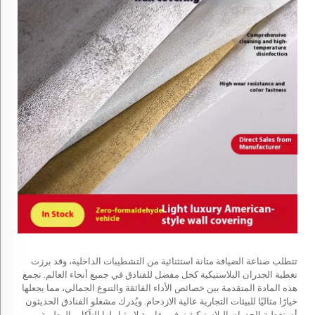
تتطلب صناعة الضيافة متانة استثنائية من التشطيبات الداخلية، وقد برزت
تغطية الجدران البلاستيكية كحل مفضل للفنادق في جميع أنحاء العالم. تجمع
هذه المادة المتقدمة بين خصائص الأداء الفائقة والتنوع الجمالي، مما يجعلها
خيارًا مثاليًا للبيئات التجارية عالية الازدحام. ويُدرك مشغلو الفنادق الحديثون
أن تغطية الجدران البلاستيكية توفر مقاومة لا مثيل لها للتآكل والرطوبة