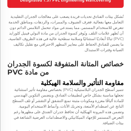
تُشكل بيئات الفنادق تحديات فريدة يصعب على معالجات الجدران التقليدية
التعامل معها بفعالية. فغرف الضيوف، والممرات، والردهات، ومناطق الخدمة
تتعرض للاستخدام المستمر، مما يستدعي مواد تتحمل التلامس الدائم دون
أن تُظهر علامات التلف. ويُوفر كسوة الجدران من مادة البولي فينيل كلورايد
(PVC) ثباتًا أبعاديًا استثنائيًا وسلامة سطحية عالية في هذه الظروف القاسية،
ما يضمن للفنادق الحفاظ على معايير المظهر الاحترافي مع تقليل تكاليف
الصيانة وفترات الاستبدال.
خصائص المتانة المتفوقة لكسوة الجدران
من مادة PVC
مقاومة التأثير والسلامة الهيكلية
تتميز أسطح الجدران البلاستيكية (PVC) بخصائص مقاومة تأثير استثنائية
تجعلها مناسبة بشكل خاص لتطبيقات الفنادق. ويتضمن التكوين الهندسي
للمادة أليافًا معززة ومكونات مثبتة تمنع التشقق أو التقشر أو تلف السطح
الناتج عن اصطدام الأمتعة، وتحريك الأثاث، وأنماط الاستخدام اليومية.
وتضمن هذه المرونة الهيكلية أن تحافظ جدران الفندق على مظهرها رغم
التعرض المستمر للإجهاد الميكانيكي والاصطدامات العرضية الشائعة في
بيئات الضيافة.