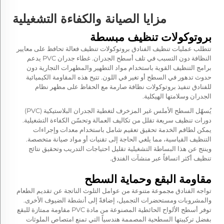
مزايا الصيانة والكفاءة التشغيلية
بروتوكولات تنظيف مبسطة
تتطلب عمليات تنظيف الفنادق بروتوكولات تنظيف فعالة تحافظ على معايير
النظافة دون التسبب في تلف أسطح الجدران.
غطاء جدران PVC
يدعم
برامج التنظيف القوية باستخدام مواد التطهير والمطهرات التجارية دون
حدوث تدهور في السطح أو تغير في اللون. تتيح هذه المقاومة الكيميائية
للفنادق تنفيذ بروتوكولات نظافة صارمة مع الحفاظ على مظهر نظام
الجدران وسلامتها الهيكلية.
يُسهّل السطح الأملس غير المزخرف لتغطية الجدران البلاستيكية (PVC)
دورات تنظيف سريعة تقلل من تكاليف العمالة وتحسّن الكفاءة التشغيلية.
يمكن لطاقم الخدمة تحقيق تعقيم شامل باستخدام معدات وإجراءات
التنظيف القياسية، مما يلغي الحاجة إلى تقنيات أو مواد صيانة متخصصة.
وينتج عن هذا البساطة التشغيلية تقليل احتياجات التدريب وتحقيق نتائج
تنظيف أكثر اتساقاً عبر منشآت الفندق.
مقاومة البقع وحماية السطح
تواجه الفنادق مجموعة متنوعة من عوامل التلوث الناتجة عن تقديم الطعام
والمشروبات ومستحضرات التجميل، إضافةً إلى أنشطة الضيوف الأخرى.
توفر أسطح الألواح الحائطية المصنوعة من مادة PVC مقاومة ممتازة للبقع
بفضل تركيبتها السطحية المصممة هندسياً التي تمنع امتصاص الملوثات