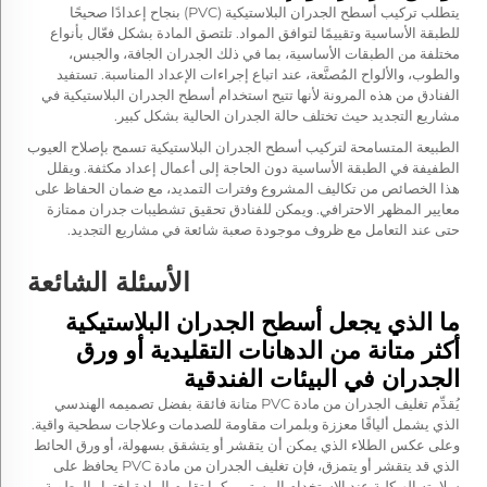
يتطلب تركيب أسطح الجدران البلاستيكية (PVC) بنجاح إعدادًا صحيحًا
للطبقة الأساسية وتقييمًا لتوافق المواد. تلتصق المادة بشكل فعّال بأنواع
مختلفة من الطبقات الأساسية، بما في ذلك الجدران الجافة، والجبس،
والطوب، والألواح المُصنَّعة، عند اتباع إجراءات الإعداد المناسبة. تستفيد
الفنادق من هذه المرونة لأنها تتيح استخدام أسطح الجدران البلاستيكية في
مشاريع التجديد حيث تختلف حالة الجدران الحالية بشكل كبير.
الطبيعة المتسامحة لتركيب أسطح الجدران البلاستيكية تسمح بإصلاح العيوب
الطفيفة في الطبقة الأساسية دون الحاجة إلى أعمال إعداد مكثفة. ويقلل
هذا الخصائص من تكاليف المشروع وفترات التمديد، مع ضمان الحفاظ على
معايير المظهر الاحترافي. ويمكن للفنادق تحقيق تشطيبات جدران ممتازة
حتى عند التعامل مع ظروف موجودة صعبة شائعة في مشاريع التجديد.
الأسئلة الشائعة
ما الذي يجعل أسطح الجدران البلاستيكية
أكثر متانة من الدهانات التقليدية أو ورق
الجدران في البيئات الفندقية
يُقدِّم تغليف الجدران من مادة PVC متانة فائقة بفضل تصميمه الهندسي
الذي يشمل أليافًا معززة وبلمرات مقاومة للصدمات وعلاجات سطحية واقية.
وعلى عكس الطلاء الذي يمكن أن يتقشر أو يتشقق بسهولة، أو ورق الحائط
الذي قد يتقشر أو يتمزق، فإن تغليف الجدران من مادة PVC يحافظ على
سلامته الهيكلية عند الاستخدام المستمر. كما تقاوم المادة اخترار الرطوبة