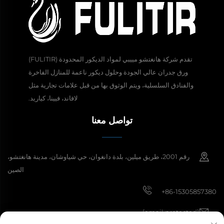
تقدم شركة هانغتشو مييبي لمواد الديكور المحدودة (FULITIR)
ورق جدران عالي الجودة وحلول ديكور ناعمة للمنازل الفاخرة
والفنادق السلسلية، ويتم الوثوق بها من قبل علامات تجارية مثل
لافاند، فيينا، كياريد.
تواصل معنا
رقم 2001، طريق ميلين، بلدة دانغوان، حي شياوشان، مدينة هانغتشو،
الصين
+86-15305857380
[email protected]