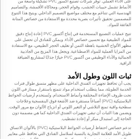
على الأداء العملي. توفر شركات تصنيع أكسور PVC تشكيلة واسعة من
الأنماط تشمل حبيبات الخشب، وقوام الحجر، ومحاكاة الأقمشة، والتصاميم
الهندسية التي تتناغم مع مختلف مواضيع التصميم الداخلي. ويتيح هذا التنوع
للمصممين تحقيق تأثيرات بصرية محددة مع الاستفادة من خصائص المتانة
الفائقة للمواد.
تتيح عمليات التصنيع المستخدمة في إنتاج أكسور PVC إعادة إنتاج دقيق
للمواد الطبيعية مع تحسين خصائص الأداء. ويمكن للفنادق أن تحصل على
مظهر الألواح الخشبية باهظة الثمن أو تغليف الحجر الطبيعي، مع الاستفادة
من المزايا العملية للمواد الاصطناعية. ويجعل هذا المزيج من الجاذبية
الجمالية والأداء الوظيفي من أكسور PVC خيارًا جذابًا لمشاريع الضيافة
الراقية.
ثبات اللون وطول الأمد
يجب أن تحافظ تجهيزات الفندق الداخلية على مظهر متسق طوال فترات
الخدمة الطويلة، مما يتطلب استخدام مواد تتمتع باستقرار ممتاز في اللون
تحت ظروف الإضاءة المختلفة وأنماط الاستخدام. وتُستخدم أرضيات الحوائط
البلاستيكية (PVC) أصباغاً مستقرة ضد الأشعة فوق البنفسجية وعلاجات
سطحية واقية تمنع التلاشي أو التغير اللوني أو انزياح الألوان مع مرور الوقت.
ويضمن هذا الثبات أن تبقى تجهيزات الفندق الداخلية كما هي مصممة دون
الحاجة إلى استبدال مبكر أو إعادة تشطيب.
تدعم خصائص احتفاظ أرضيات الحوائط البلاستيكية (PVC) بالألوان الاتساق
طويل الأمد للعلامة التجارية بالنسبة لسلاسل الفنادق التي تحافظ على معايير