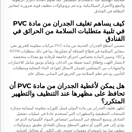
والبقع والأضرار الميكانيكية، وتدعم بروتوكولات تنظيف قوية ضرورية لمعايير
النظافة في الفنادق.
كيف يساهم تغليف الجدران من مادة PVC
في تلبية متطلبات السلامة من الحرائق في
الفنادق
تتضمن أسطح الجدران الحديثة من مادة PVC مركبات مقاومة للحريق تفي
بمعايير السلامة في قطاع الضيافة أو تتجاوزها، بما في ذلك متطلبات NFPA
وIBC. وتتميز المادة بخصائص احتراق خاضعة للرقابة مع معدلات منخفضة
لانتشار اللهب وإطلاق كمية ضئيلة من الدخان. ويُقدَّم توثيق شامل للاختبارات
والشهادات من المصنّعين لضمان الامتثال لقواعد البناء المحلية ومتطلبات
التأمين، ودعم نظم السلامة من الحريق في المباني بشكل عام.
هل يمكن لأغطية الجدران من مادة PVC أن
تحافظ على مظهرها عند التنظيف والتطهير
المتكرر؟
يُظهر تغليف الجدران من مادة البولي فينيل كلورايد مقاومة كيميائية ممتازة
للمنتجات التنظيفية والمطهرات التي تُستخدم عادةً في عمليات تشغيل
الفنادق. ويمنع السطح غير المسامي امتصاص المواد الكيميائية الذي قد
يؤدي إلى تغير اللون أو تدهور السطح. ويمكن للفنادق تطبيق بروتوكولات
تنظيف صارمة باستخدام معقمات تحتوي على الكلور، أو محاليل كحولية،