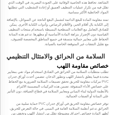
الشائعة. تحافظ هذه الخاصية الوقائية على الجودة البصرية، في الوقت الذي
تقلل فيه من تكرار عمليات التنظيف العميق أو إعادة التشطيب التي تتطلبها
المواد الحائطية الأكثر مسامية.
تمتد مقاومة المادة للبقع الدائمة لتشمل البقع الناتجة عن السوائل، بالإضافة
إلى الكتابة بال أقلام الحبر، والأقلام الرصاص، وأدوات الكتابة الأخرى. يمكن
للفنادق التعامل مع العلامات السطحية البسيطة باستخدام منتجات التنظيف
القياسية دون الإضرار بنزاهة المادة الأساسية أو مظهرها. تدعم هذه المتانة
الحفاظ على معايير جمالية متسقة في جميع المناطق المخصصة للضيوف،
مع تقليل النفقات غير المتوقعة الخاصة بالصيانة.
السلامة من الحرائق والامتثال التنظيمي
خصائص مقاومة اللهب
تطلب متطلبات السلامة من الحرائق في الفنادق استخدام مواد تفي بمعايير
محددة فيما يتعلق بانتشار اللهب وتطور الدخان. تتضمن أحدث أوراق جدران
PVC مركبات مقاومة للحريق تحقق تصنيفات السلامة الضرورية مع الحفاظ
على خصائص الأداء المتفوقة. تضمن هذه التركيبات المصممة الالتزام
بالأنظمة الدولية لبناء المباني ومعايير السلامة في قطاع الضيافة، دون التأثير
على المتانة أو الصفات الجمالية.
توفر خصائص مقاومة الحريق في أوراق جدران PVC حماية سلبية من
الحرائق تدعم أنظمة السلامة العامة في المبنى. في حالة التعرض للحريق،
تُظهر المادة خصائص احتراق مضبوطة تقلل من انتشار اللهب وتخفف من