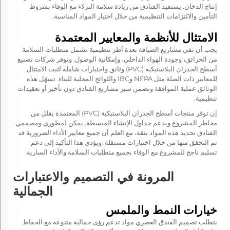
إنتاج الدخان. يستفيد الفنادق من زيادة سلامة النزلاء مع الوفاء بشروط
التأمين والالتزامات التنظيمية من خلال اختيار المواد المناسبة.
الامتثال للأنظمة والمعايير المعتمدة
يجب أن تفي مشاريع الضيافة بعدة أطر تنظيمية تشمل متطلبات السلامة
من الحرائق، وجودة الهواء الداخلي، وإمكانية الوصول. وتوفر شركات تصنيع
أسطح الجدران البلاستيكية (PVC) وثائق واختبارات شاملة تُثبت الامتثال
للمعايير ذات الصلة مثل NFPA وIBC واللوائح المحلية للبناء. تسهّل هذه
الوثائق عملية الموافقة وتضمن سير مشاريع الفنادق دون تأخير أو تعقيدات
تنظيمية.
إن توفر منتجات أسطح الجدران البلاستيكية (PVC) المعتمدة يقلل من
مخاطر المشروع ويدعم جداول الإنشاء المبسطة. يمكن لمطوري ومصممي
الفنادق تحديد هذه المواد بثقة، مع العلم أن جميع معايير الأداء الضرورية قد
تم التحقق منها من خلال اختبارات مستقلة. ويؤدي هذا التأكيد إلى دعم
تسليم ناجح للمشروع مع الوفاء بجميع متطلبات السلامة والأداء السارية.
المرونة في التصميم والاعتبارات
الجمالية
خيارات النمط والملمس
يتطلب تصميم الفندق العصري مواد تدعم رؤى جمالية متنوعة مع الحفاظ