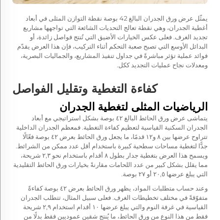
يمثّل عرض ورق الجدران البالغ 42 بوصة نقطة التوازن المثلى في أبعاد
أغطية الجدران، وهي نقطة تعالج التحديات الشائعة التي تواجهها مشاريع
تجديد الغرف. فعلى عكس الخيارات الأضيق التي تُنتج فواصل زائدة، أو
البدائل الأوسع التي تصبح صعبة التحكم أثناء التركيب، فإن هذا العرض يقدّم
فوائد عملية تؤثر مباشرةً في جداول تنفيذ المشاريع، والجماليات البصرية،
ومعدلات نجاح عمليات التجديد ككل.
كفاءة التغطية وتقليل الفواصل
الرياضيات المثلى لتغطية الجدران
يتماشى عرض ورق الحائط البالغ ٤٢ بوصة بشكل استراتيجي مع أبعاد
الجدران السكنية القياسية لتعظيم كفاءة التغطية. فمعظم الجدران الداخلية
تتراوح عرضها بين ٨ و١٢ قدمًا، ما يجعل ورق الحائط بعرض ٤٢ بوصة فعّالًا
جدًّا لتغطية مساحات سطحية كبيرة باستخدام أقل عدد ممكن من الشرائط.
ويسمح هذا العرض بتغطية جدار بطول ٨ أقدام باستخدام نحو ٢,٣ شريحة،
مما يقلل بشكل كبير من عدد اللحامات مقارنةً بخيارات ورق الحائط التقليدية
التي يبلغ عرضها ٢٠,٥ أو ٢٧ بوصة.
وعند حساب متطلبات المواد، يظهر ورق الحائط بعرض ٤٢ بوصة كفاءةً
متفوّقةً في مختلف تخطيطات الغرف. فعلى سبيل المثال، تتطلب الجدران
القياسية في غرفة النوم والتي يبلغ عرضها ١٠ أقدام استخدام ٢,٩ شريحة
فقط من هذا النوع من ورق الحائط، ما يُنتج شقين عموديين فقط بدلًا من