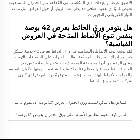
الأضيق عرضًا. ومع ذلك، فإن المكاسب في الكفاءة على الجدران المستقيمة
تعوّض غالبًا أي تعقيد إضافي قد يطرأ عند الزوايا أو حول العوائق مثل منافذ
التيار الكهربائي والتجهيزات.
هل يتوفر ورق الحائط بعرض 42 بوصة
بنفس تنوع الأنماط المتاحة في العروض
القياسية؟
لقد توسع توفر الأنماط والتصاميم في ورق الحائط بعرض 42 بوصة بشكلٍ
كبيرٍ مع إدراك الشركات المصنِّعة للطلب المتزايد على التنسيقات الأوسع.
وعلى الرغم من أن المجموعة المتوفرة قد لا تكون واسعةً بنفس قدر
العروض التقليدية، فإن معظم فئات الأنماط الشائعة — ومنها الألوان الصلبة،
والقوام، والأنماط الهندسية، والزهور — متوفرةٌ بهذا العرض لدى كبرى
شركات تصنيع ورق الحائط.
السابق:
هل يمكن لتثبيت ورق الجدران بعرض 20 بوصة أن يقوم به شخص واحد؟
التالي:
كيف تقوم بتطابق الأنماط على ورق الجدران بعرض ٤٢ بوصة؟