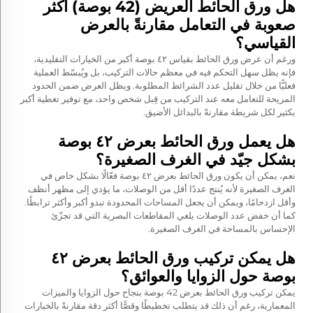
هل ورق الحائط العريض (42 بوصة) أكثر
صعوبة في التعامل مقارنةً بالعرض
القياسي؟
ورغم أن عرض ورق الحائط بقياس ٤٢ بوصة أكبر من الخيارات التقليدية،
فإنه يظل سهل التحكم فيه في معظم حالات التركيب، بل ويُبسّط العملية
فعليًّا من خلال تقليل عدد الشرائط المطلوبة. ويظل العرض ضمن الحدود
المريحة للتعامل معه عند التركيب من قِبل شخص واحد، مع توفير تغطية أكبر
بكثير لكل شريطة مقارنةً بالبدائل الأضيق.
هل يعمل ورق الحائط بعرض ٤٢ بوصة
بشكل جيّد في الغرف الصغيرة؟
نعم، يمكن أن يكون ورق الحائط بعرض ٤٢ بوصة فعّالًا بشكل خاص في
الغرف الصغيرة لأنه يُنتج عددًا أقل من الوصلات، ما يؤدي إلى مظهر أنظف
وأقل ازدحامًا، ويمكن أن يجعل المساحات المحدودة تبدو أكبر وأكثر ترابطًا.
كما أن خفض عدد الوصلات يلغي المقاطعات البصرية التي قد تجزّئ
الإحساس بالمساحة في الغرف الصغيرة.
هل يمكن تركيب ورق الحائط بعرض ٤٢
بوصة حول الزوايا والعوائق؟
يمكن تركيب ورق الحائط بعرض 42 بوصة بنجاح حول الزوايا والميزات
المعمارية، رغم أن ذلك قد يتطلب تخطيطًا وقصًّا أكثر دقة مقارنةً بالخيارات