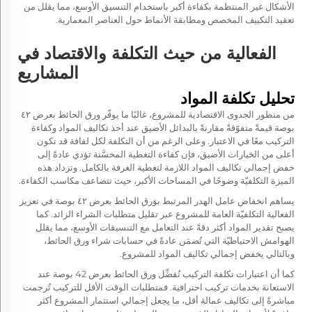
الأشكال غير المنتظمة بكفاءة أكبر باستخدام التنسيق الأوسع، مما يقلل من
تعقيد التكييف المخصص ومطابقة الأنماط حول العناصر المعمارية.
الفعالية من حيث التكلفة والاقتصاد في
المشاريع
تحليل تكلفة المواد
من منظور الجدوى الاقتصادية للمشروع، غالبًا ما يوفّر ورق الحائط بعرض ٤٢
بوصة قيمةً متفوّقةً مقارنةً بالبدائل الأضيق عند أخذ تكاليف المواد وكفاءة
التركيب معًا في الاعتبار. وعلى الرغم من أن التكلفة لكل لفافة قد تكون
أعلى من الخيارات الأضيق، فإن كفاءة التغطية المحسَّنة تؤدي عادةً إلى
خفض إجمالي تكاليف المواد اللازمة لتغطية الغرفة بالكامل. وتزداد هذه
الميزة التكلفيّة وضوحًا في المساحات الأكبر، حيث تتضاعف مكاسب الكفاءة.
يساهم انخفاض عامل الهدر المرتبط بوَرق الحائط بعرض ٤٢ بوصة في تعزيز
الفعالية التكلفيّة العامة للمشروع عبر تقليل متطلبات الشراء الزائد. كما
يصبح تقدير المواد أكثر دقةً عند التعامل مع التنسيقات الأوسع، مما يقلل
الهوامش الاحتياطيّة التي تُضمَن عادةً في حسابات شراء ورق الحائط،
وبالتالي يخفض إجمالي تكاليف المواد للمشروع.
كما أن اعتبارات تكلفة التركيب تُفضِّل ورق الحائط بعرض 42 بوصة عند
الاستعانة بخدمات تركيب احترافية. فمتطلبات الوقت الأقل للتركيب تُرجمت
مباشرةً إلى تكاليف عمالة أقل، ما يجعل إجمالي استثمار المشروع أكثر