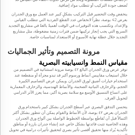
تُضعف جودة التركيب أو تتطلب مواد إضافية.
ينخفض وقت التحضير قبل التركيب بشكلٍ كبير عند العمل مع ورق الجدران
بعرض 42 بوصة، نظراً لانخفاض عدد القطع الفردية التي تتطلب القياس
والإعداد. وتكتسب هذه التوفيرات في الوقت أهميةً بالغةً في مشاريع التجديد
السريع التي يجب إنجاز تركيبها ضمن فترات زمنية مضغوطة، مثل مشاريع
التجديد خلال عطلة نهاية الأسبوع أو الاستعداد لمناسبات خاصة.
مرونة التصميم وتأثير الجماليات
مقياس النمط وانسيابيته البصرية
توفر عرض ورق الجدران البالغ ٤٢ بوصة مرونة استثنائية في التصميم من
خلال استيعاب مقاييس أنماط ورسوم أكبر قد تبدو مجزأة أو منقطعة عند
استخدام خيارات أضيق لورق الجدران. ويمكن عرض التصاميم الكبيرة
الحجم، والزخارف النباتية الضخمة، والأنماط الهندسية، والزخارف المعمارية
على اتساع التنسيق الأوسع مع سلامة بصرية أكبر، مما يعزز الأثر الدرامي
لتحويل الغرف.
يتحسن التدفق البصري عبر أسطح الجدران بشكل كبير باستخدام ورق
الجدران بعرض ٤٢ بوصة، لأن الأنماط والقوام يمكن أن تتطور بشكل أكثر
اكتمالاً قبل أن تُقاطَع بواسطة الخطوط الواصلة بين ألواح ورق الجدران.
وهذه الخاصية تثبت فائدتها بشكل خاص عند إنشاء جدران بارزة أو مناطق
تأكيدية يُراد منها تحقيق أقصى تأثير بصري لتحقيق تأثيرات درامية في تحويل