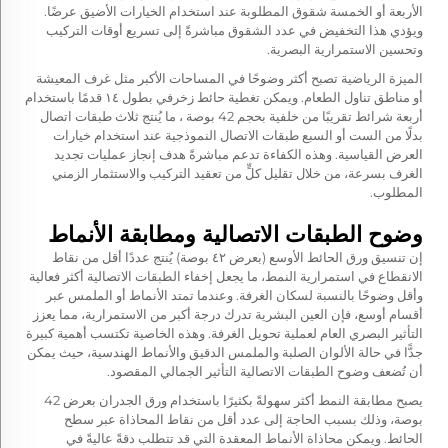
الأربعة أو الخمسة شقوق المطلوبة عند استخدام الخيارات الأضيق عرضًا.
ويؤدي هذا التخفيض في عدد الشقوق مباشرةً إلى تسريع أوقات التركيب
وتحسين الاستمرارية البصرية.
الميزة الرياضية تصبح أكثر وضوحًا في المساحات الأكبر مثل غرف المعيشة
أو مناطق تناول الطعام. ويمكن تغطية حائط زخرفي بطول ١٤ قدمًا باستخدام
أربعة شرائط تقريبًا من
خلفية بحجم 42 بوصة
، ما يُنتج ثلاث طبقات اتصال
بدلًا من الست أو السبع طبقات الاتصال النموذجية عند استخدام خيارات
العرض القياسية. وهذه الكفاءة تدعم مباشرةً هدف إنجاز عمليات تجديد
الغرف بسرعة، من خلال تقليل كلٍّ من تعقيد التركيب والاستثمار الزمني
المطلوب.
وضوح الطبقات الاتصالية ومطابقة الأنماط
إن تنسيق ورق الحائط الأوسع (بعرض ٤٢ بوصة) يُنتج عددًا أقل من نقاط
الانقطاع في استمرارية النمط، ما يجعل إخفاء الطبقات الاتصالية أكثر فعالية
وأقل وضوحًا بالنسبة لسكان الغرفة. وعندما تمتد الأنماط أو الملمس عبر
أقسام أوسع، فإن العين البشرية تدرك درجة أكبر من الاستمرارية، مما يعزز
التأثير البصري العام لعملية تحويل الغرفة. وهذه الخاصية تكتسب أهمية كبيرة
جدًّا في حالة الألوان الصلبة والملمس الدقيق والأنماط الهندسية، حيث يمكن
أن تُضعف وضوح الطبقات الاتصالية التأثير الجمالي المقصود.
يصبح مطابقة النمط أكثر سهولةً بكثيرًا باستخدام ورق الجدران بعرض 42
بوصة، وذلك بسبب الحاجة إلى عدد أقل من نقاط المحاذاة عبر سطح
الحائط. ويمكن محاذاة الأنماط المعقدة التي قد تتطلب دقةً عاليةً في