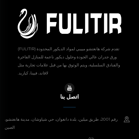
تقدم شركة هانغتشو مييبي لمواد الديكور المحدودة (FULITIR)
ورق جدران عالي الجودة وحلول ديكور ناعمة للمنازل الفاخرة
والفنادق السلسلية، ويتم الوثوق بها من قبل علامات تجارية مثل
لافاند، فيينا، كياريد.
اتصل بنا
رقم 2001، طريق ميلين، بلدة دانغوان، حي شياوشان، مدينة هانغتشو،
الصين