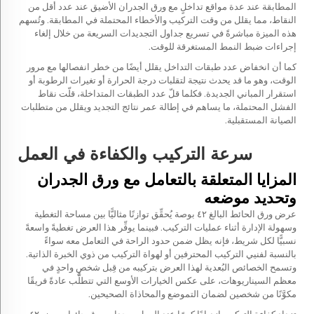
المطابقة عند عدة مواقع تداخلٍ مع ورق الجدران الأضيق عند عدد أقل من
النقاط، مما يقلل من وقت التركيب والأخطاء المحتملة في المطابقة. وتُسهم
هذه الميزة مباشرةً في تسريع جداول التجديدات السريعة من خلال إلغاء
إجراءات ضبط النمط المستغرقة للوقت.
كما أن انخفاض عدد طبقات التداخل يقلل أيضًا من خطر انفصالها مع مرور
الوقت، وهو ما قد يحدث نتيجة لتقلبات درجة الحرارة أو تغيرات الرطوبة أو
استقرار المباني الجديدة. فكلما قلّ عدد الطبقات المتداخلة، قلّت نقاط
الفشل المحتملة، ما يساهم في إطالة عمر نتائج التجديد ويقلل من متطلبات
الصيانة المستقبلية.
سرعة التركيب والكفاءة في العمل
المزايا المتعلقة بالتعامل مع ورق الجدران
وتحديد موضعه
عرض ورق الحائط البالغ ٤٢ بوصة يُحقِّق توازنًا مثاليًّا بين مساحة التغطية
وسهولة الإدارة أثناء عمليات التركيب. فبينما يوفِّر هذا العرض تغطيةً واسعةً
نسبيًّا لكل شريط، فإنه يظل ضمن حدود الراحة في التعامل معه سواءً
بالنسبة لفنيي التركيب المحترفين أو لهواة التركيب من ذوي الخبرة الذاتية.
وتسمح الخصائص البُعدية لهذا العرض بتركيبه من قِبل شخصٍ واحدٍ في
معظم السيناريوهات، على عكس الخيارات الأوسع التي تتطلَّب عادةً فريقًا
مكوَّنًا من شخصين لضمان التموضع والمحاذاة الصحيحين.