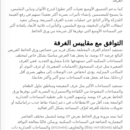
الغرفة.
كما يدعم التنسيق الأوسع تقنيات أكثر تطورًا لتدرج الألوان وتباين الملمس،
ما يسمح للمصممين بإنشاء تأثيرات بصرية أكثر تعقيدًا تسهم في رفع القيمة
المُدرَكة والأثر الناتج عن عمليات تجديد الغرف السريعة. ويمكن تنفيذ
انتقالات الألوان الدقيقة، ودمج الملمس، والتأثيرات ثلاثية الأبعاد بكفاءة أكبر
عبر المساحة الأوسع التي توفرها كل شريحة من ورق الحائط.
التوافق مع مقاييس الغرفة
تستفيد أحجام الغرف المختلفة بشكل فريد من خصائص ورق الحائط العريض
البالغ عرضه ٤٢ بوصة، ما يجعل هذا العرض مناسبًا بشكل خاص لمختلف
المساحات السكنية التي تستهدفها عادةً مشاريع التجديد. ففي الغرف
الصغيرة مثل غرف المسحوق (الحمامات الصغيرة)، أو غرف النوم، أو
المكاتب المنزلية، يؤدي انخفاض عدد الوصلات إلى مظهر بصري أقل
ازدحامًا، مما قد يجعل هذه المساحات تبدو أكبر وأكثر تجانسًا.
تستفيد المساحات الأكبر مثل غرف المعيشة ومناطق تناول الطعام
والمساحات المفتوحة من الكفاءة والاستمرارية البصرية التي يوفرها ورق
الحائط بعرض ٤٢ بوصة. ويُسهم القدرة على تغطية المساحات الجدارية
الواسعة بعدد أقل من الانقطاعات في دعم إنشاء نقاط جذب دراماتيكية أو
تحويلات شاملة للغرفة تُعرِّف المساحة بشكل أكثر فعالية.
كما تمتد مرونة ورق الحائط بعرض ٤٢ بوصة لتشمل مختلف العناصر
المعمارية الشائعة في المساحات السكنية. ويمكن غالبًا معالجة النوافذ
المائلة (Bay windows) والتجاويف (alcoves) والمساحات الجدارية ذات