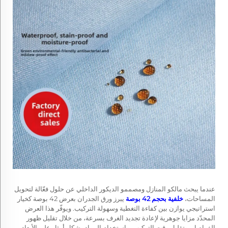
عندما يبحث مالكو المنازل ومصممو الديكور الداخلي عن حلول فعّالة لتحويل
المساحات،
خلفية بحجم 42 بوصة
يبرز ورق الجدران بعرض 42 بوصة كخيار
استراتيجي يوازن بين كفاءة التغطية وسهولة التركيب. ويوفّر هذا العرض
المحدّد مزايا جوهرية لإعادة تجديد الغرف بسرعة، من خلال تقليل ظهور
الفواصل، وتقليل وقت التركيب، واستخدام المواد بشكل أمثل على الأبعاد