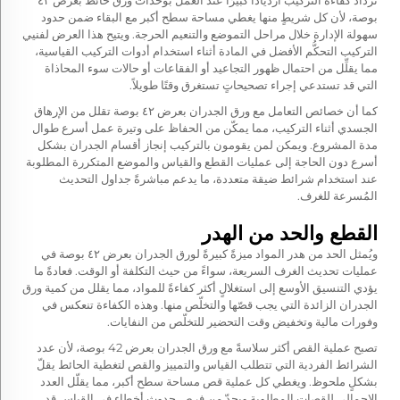
تزداد كفاءة التركيب ازديادًا كبيرًا عند العمل بوحدات ورق حائط بعرض ٤٢
بوصة، لأن كل شريطٍ منها يغطي مساحة سطح أكبر مع البقاء ضمن حدود
سهولة الإدارة خلال مراحل التموضع والتنعيم الحرجة. ويتيح هذا العرض لفنيي
التركيب التحكُّم الأفضل في المادة أثناء استخدام أدوات التركيب القياسية،
مما يقلِّل من احتمال ظهور التجاعيد أو الفقاعات أو حالات سوء المحاذاة
التي قد تستدعي إجراء تصحيحاتٍ تستغرق وقتًا طويلاً.
كما أن خصائص التعامل مع ورق الجدران بعرض ٤٢ بوصة تقلل من الإرهاق
الجسدي أثناء التركيب، مما يمكّن من الحفاظ على وتيرة عمل أسرع طوال
مدة المشروع. ويمكن لمن يقومون بالتركيب إنجاز أقسام الجدران بشكل
أسرع دون الحاجة إلى عمليات القطع والقياس والموضع المتكررة المطلوبة
عند استخدام شرائط ضيقة متعددة، ما يدعم مباشرةً جداول التحديث
المُسرعة للغرف.
القطع والحد من الهدر
ويُمثل الحد من هدر المواد ميزةً كبيرةً لورق الجدران بعرض ٤٢ بوصة في
عمليات تحديث الغرف السريعة، سواءً من حيث التكلفة أو الوقت. فعادةً ما
يؤدي التنسيق الأوسع إلى استغلالٍ أكثر كفاءةً للمواد، مما يقلل من كمية ورق
الجدران الزائدة التي يجب قصّها والتخلّص منها. وهذه الكفاءة تنعكس في
وفورات مالية وتخفيض وقت التحضير للتخلّص من النفايات.
تصبح عملية القص أكثر سلاسةً مع ورق الجدران بعرض 42 بوصة، لأن عدد
الشرائط الفردية التي تتطلب القياس والتمييز والقص لتغطية الحائط يقلّ
بشكلٍ ملحوظ. ويغطي كل عملية قص مساحة سطح أكبر، مما يقلّل العدد
الإجمالي للقصات المطلوبة ويحدّ من فرص حدوث أخطاء في القياس قد