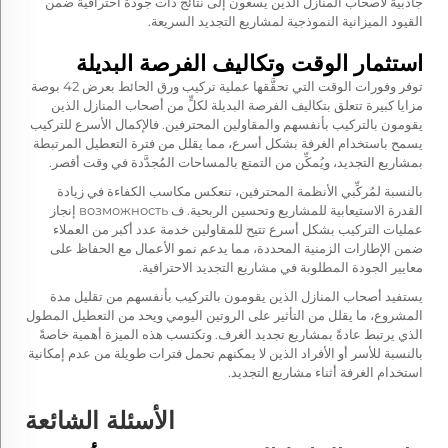
جاذبيةً لأصحاب المنازل الذين يسعون إلى نتائج ذات جودة احترافية ضمن
القيود الميزانية النموذجية لمشاريع التجديد السريعة.
استثمار الوقت وتكاليف الفرصة البديلة
توفر وفورات الوقت التي تحقَّقها عملية تركيب ورق الحائط بعرض 42 بوصة
مزايا كبيرة تتعلق بتكاليف الفرصة البديلة لكلٍّ من أصحاب المنازل الذين
يقومون بالتركيب بأنفسهم والمقاولين المحترفين. فالإكمال الأسرع للتركيب
يسمح باستخدام الغرفة بشكل أسرع، مما يقلل من فترة التعطيل المرتبطة
بمشاريع التجديد، ويُمكِّن من التمتع بالمساحات المُجدَّدة في وقت أقصر.
بالنسبة لمُركِّبي الأنظمة المحترفين، تنعكس مكاسب الكفاءة في زيادة
القدرة الاستيعابية للمشاريع وتحسين الربحية. ف возможность إنجاز
عمليات التركيب بشكل أسرع تتيح للمقاولين خدمة عدد أكبر من العملاء
ضمن الإطارات الزمنية المحددة، مما يدعم نمو الأعمال مع الحفاظ على
معايير الجودة المطلوبة في مشاريع التجديد الاحترافية.
يستفيد أصحاب المنازل الذين يقومون بالتركيب بأنفسهم من تقليل مدة
المشروع، ما يقلل من التأثير على الروتين اليومي ويحد من التعطيل المطول
الذي يرتبط عادةً بمشاريع تجديد الغرف. وتكتسب هذه الميزة أهمية خاصةً
بالنسبة للأسر أو الأفراد الذين لا يمكنهم تحمل فترات طويلة من عدم إمكانية
استخدام الغرفة أثناء مشاريع التجديد.
الأسئلة الشائعة