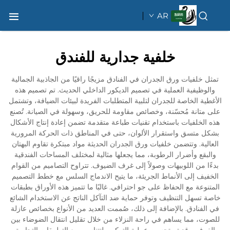
AR
خلفية جدارية للفندق
تمثل خلفيات ورق الجدران في الفنادق مزيجًا راقيًا من الجاذبية الجمالية
والوظيفية العملية في تصميم الديكور الداخلي الحديث. تم تصميم هذه
الأغطية الخاصة للجدران لتلبية المتطلبات الفريدة لبيئات الضيافة، وتشتمل
على متانة مُحسّنة، وخصائص مقاومة للحريق، وسهولة في الصيانة. تُصنع
هذه الخلفيات باستخدام تقنيات طباعة متقدمة تضمن إعادة إنتاج الأشكال
بشكل متسق واستقرار الألوان، حتى في المناطق ذات الحركة المرورية
العالية. وتتضمن خلفيات ورق الجدران الحديثة مواد مبتكرة تقاوم البهتان
والبقع وأضرار الرطوبة، مما يجعلها مثالية لمختلف المساحات الفندقية
بدءًا من اللوبيهات وصولاً إلى غرف الضيوف. تتراوح التصاميم من القوام
الخفيف إلى الأنماط الجريئة، ما يتيح الاندماج السلس مع خطط التصميم
المتنوعة مع الحفاظ على جو احترافي. غالبًا ما تتميز هذه الأوراق بطبقات
خاصة تسهل التنظيف وتوفر حماية ضد التآكل الناتج عن الاستخدام الشائع
في الفنادق. بالإضافة إلى ذلك، صُممت العديد من الأنواع بخصائص عازلة
للصوت، مما يساهم في راحة النزلاء من خلال تقليل انتقال الضوضاء بين