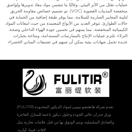
عمليات تقلل من الأثر البيئي، وغالبًا ما تتضمن مواد معاد تدويرها ولواصق
منخفضة المذيبات العضوية (VOC). تم تصميم خصائص مقاومة الحريق
لتلبية المعايير الصارمة للسلامة، مما يوفر طبقة إضافية من الحماية في
حالات الطوارئ. تتوفر العديد من الأنواع المعتمدة من حيث انبعاثات المواد
الكيميائية المنخفضة، مما يسهم في تحسين جودة الهواء الداخلي وصحة
النزلاء. تلتزم عمليات الإنتاج بالممارسات المستدامة، ومتاحة بخيارات
عديدة تحمل شهادات بيئية يمكن أن تسهم في تصنيفات المباني الخضراء.
تقدم شركة هانغتشو مييبي لمواد الديكور المحدودة (FULITIR)
ورق جدران عالي الجودة وحلول ديكور ناعمة للمنازل الفاخرة
والفنادق السلسلية، ويتم الوثوق بها من قبل علامات تجارية مثل
لافاند، فيينا، كياريد.