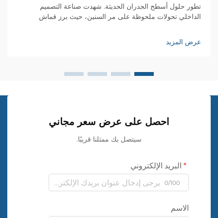
تطور حلول أسطح الجدران الحديثة. شهدت صناعة التصميم
الداخلي تحولات ملحوظة على مر السنين، حيث برز قماش
الجدران البلاستيكي كحل ثوري لأغطية الجدران. وقد أعاد هذا
المATERIAL المبتكر تشكيل طريقة تعاملنا مع...
عرض المزيد
احصل على عرض سعر مجاني
سيتصل بك ممثلنا قريبًا.
البريد الإلكتروني
0/100
الاسم