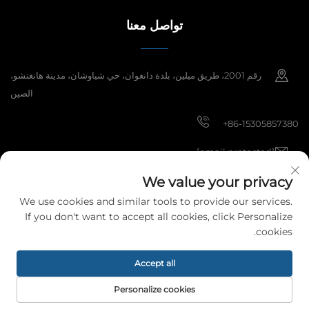
تواصل معنا
رقم 2001، طريق ميلين، بلدة دانغوان، حي شياوشان، مدينة هانغتشو،
الصين
+86-15305857380
[email protected]
We value your privacy
We use cookies and similar tools to provide our services.
حقوق النشر © 2025 شركة هانغتشو ميبي لمواد الديكور المحدودة. جميع الحقوق
If you don't want to accept all cookies, click Personalize
محفوظة.
سياسة الخصوصية
cookies.
Accept all
Personalize cookies
الصفحة الرئيسية
منتجات
البريد الإلكتروني
الهاتف