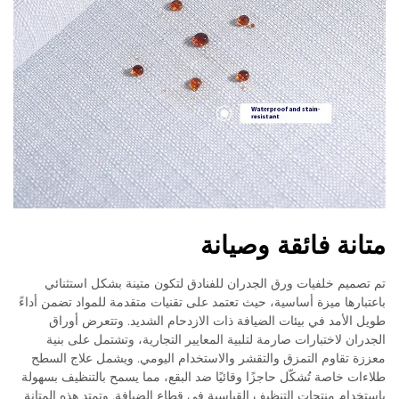
متانة فائقة وصيانة
تم تصميم خلفيات ورق الجدران للفنادق لتكون متينة بشكل استثنائي
باعتبارها ميزة أساسية، حيث تعتمد على تقنيات متقدمة للمواد تضمن أداءً
طويل الأمد في بيئات الضيافة ذات الازدحام الشديد. وتتعرض أوراق
الجدران لاختبارات صارمة لتلبية المعايير التجارية، وتشتمل على بنية
معززة تقاوم التمزق والتقشر والاستخدام اليومي. ويشمل علاج السطح
طلاءات خاصة تُشكّل حاجزًا وقائيًا ضد البقع، مما يسمح بالتنظيف بسهولة
باستخدام منتجات التنظيف القياسية في قطاع الضيافة. وتمتد هذه المتانة