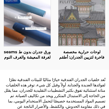
من القطن والكتان بلون
واحد، أسلوب فاخر خفيف،
بيع مباشر من المصنع
لوحات حرارية مخصصة
ورق جدران بدون ط seams
فاخرة لتزيين الجدران: أطقم
لغرفة المعيشة والغرف النوم
جدران متكاملة وخلفيات
- أسلوب حديث بسيط، لون
لجميع أنحاء المنزل، غرفة
واحد، فاخر خفيف، سميك
المعيشة، الممر، وغرفة النوم
ومقاوم للماء، مباشرة من
المصنع
تُعد خلفيات الجدران الفندقية خيارًا مثاليًا للبيئات الفندقية نظرًا
لفوائدها العديدة والجذابة. أولاً وقبل كل شيء، توفر هذه الخلفيات
متانة استثنائية تفوق بكثير التشطيبات التقليدية للجدران، مما يقلل
من الحاجة إلى الاستبدال المتكرر ويحد من تكاليف الصيانة. تم
تصميم المواد المستخدمة خصيصًا لتحمل الاستخدام اليومي، بما
في ذلك مقاومة الخدوش، والكشط، والأضرار الناتجة عن