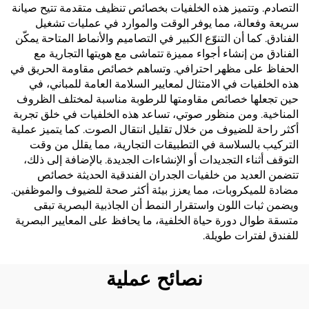
التصادم. وتتميز هذه الخلفيات بخصائص تنظيف متقدمة تتيح صيانة
سريعة وفعالة، مما يوفر الوقت والموارد في عمليات تشغيل
الفنادق. كما أن التنوّع الكبير في التصاميم والأنماط المتاحة يمكّن
الفنادق من إنشاء أجواء مميزة تتماشى مع هويتها التجارية مع
الحفاظ على مظهر احترافي. وتساهم خصائص مقاومة الحريق في
هذه الخلفيات في الامتثال لمعايير السلامة العامة للمباني، في
حين تجعلها خصائص مقاومتها للرطوبة مناسبة لمختلف الظروف
المناخية. ومن منظور صوتي، تساعد هذه الخلفيات في خلق تجربة
أكثر راحة للضيوف من خلال تقليل انتقال الصوت. كما يتميز عملية
التركيب بالسلاسة في التطبيقات التجارية، مما يقلل من وقت
التوقف أثناء التجديدات أو الإنشاءات الجديدة. بالإضافة إلى ذلك،
تتضمن العديد من خلفيات الجدران الفندقية الحديثة خصائص
مضادة للميكروبات، مما يعزز بيئة أكثر صحة للضيوف والموظفين.
ويضمن ثبات اللون واستقرار النمط أن الجاذبية البصرية تبقى
متسقة طوال دورة حياة الخلفية، ما يحافظ على المعايير البصرية
للفندق لفترات طويلة.
نصائح عملية