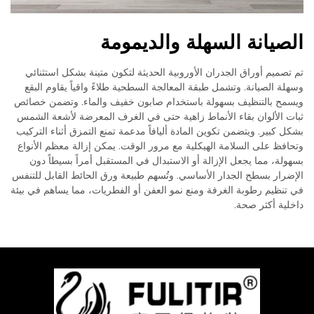
الصيانة السهلة والديمومة
تم تصميم أوراق الجدران الأوروبية الحديثة لتكون متينة بشكل استثنائي
وسهلة الصيانة. وتشمل طبقة المعالجة السطحية طلاءً واقياً يقاوم البقع
ويسمح بالتنظيف بسهولة باستخدام صابون خفيف والماء. وتضمن خصائص
ثبات الألوان بقاء الأنماط زاهية حتى في الغرف المعرضة لأشعة الشمس
بشكل كبير. ويتضمن تكوين المادة أليافاً مدعمة تمنع التمزق أثناء التركيب
وتحافظ على السلامة الهيكلية مع مرور الوقت. يمكن إزالة معظم الأنواع
بسهولة، مما يجعل الإزالة أو الاستبدال في المستقبل أمراً بسيطاً دون
الإضرار بسطح الجدار الأساسي. وتُسهم طبيعة ورق الحائط القابل للتنفس
في تنظيم رطوبة الغرفة ومنع نمو العفن أو الفطريات، مما يساهم في بيئة
داخلية أكثر صحة.