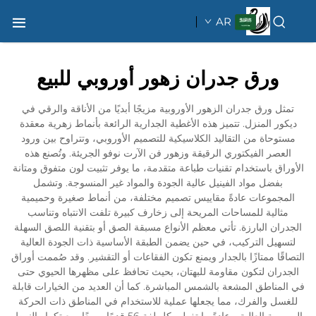
AR
ورق جدران زهور أوروبي للبيع
تمثل ورق جدران الزهور الأوروبية مزيجًا أبديًا من الأناقة والرقي في
ديكور المنزل. تتميز هذه الأغطية الجدارية الرائعة بأنماط زهرية معقدة
مستوحاة من التقاليد الكلاسيكية للتصميم الأوروبي، وتتراوح بين ورود
العصر الفيكتوري الرقيقة وزهور فن الآرت نوفو الجريئة. وتُصنع هذه
الأوراق باستخدام تقنيات طباعة متقدمة، ما يوفر تثبيت لون متفوق ومتانة
بفضل مواد الفينيل عالية الجودة والمواد غير المنسوجة. وتشمل
المجموعات عادةً مقاييس تصميم مختلفة، من أنماط صغيرة وحميمية
مثالية للمساحات المريحة إلى زخارف كبيرة تلفت الانتباه وتناسب
الجدران البارزة. تأتي معظم الأنواع مسبقة الصق أو بتقنية اللصق السهلة
لتسهيل التركيب، في حين يضمن الطبقة الأساسية ذات الجودة العالية
التصاقًا ممتازًا بالجدار ويمنع تكون الفقاعات أو التقشير. وقد صُممت أوراق
الجدران لتكون مقاومة للبهتان، بحيث تحافظ على مظهرها الحيوي حتى
في المناطق المشعة بالشمس المباشرة. كما أن العديد من الخيارات قابلة
للغسل والفرك، مما يجعلها عملية للاستخدام في المناطق ذات الحركة