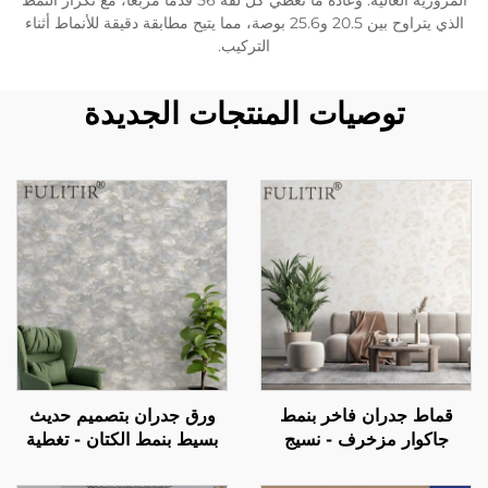
المرورية العالية. وعادةً ما تغطي كل لفة 56 قدمًا مربعًا، مع تكرار النمط
الذي يتراوح بين 20.5 و25.6 بوصة، مما يتيح مطابقة دقيقة للأنماط أثناء
التركيب.
توصيات المنتجات الجديدة
قماط جدران فاخر بنمط
ورق جدران بتصميم حديث
جاكوار مزخرف - نسيج
بسيط بنمط الكتان - تغطية
جاكوار راقي مناسب للصق
ثلاثية الأبعاد للمسامير، مادة
في المنزل بالكامل، مقاوم
صديقة للبيئة، ألوان متعددة