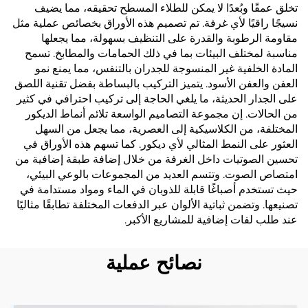
تخلق عمقًا وبُعدًا لا يمكن للطلاء المسطح تحقيقه، مما يضيف
نسيجًا راقيًا لأي غرفة. تم تصميم هذه الأوراق بخصائص عملية مثل
مقاومة الرطوبة والقدرة على التنظيف بسهولة، مما يجعلها
مناسبة لمختلف البيئات بما في ذلك الحمامات والمطابخ. تسمح
المادة الخلفية غير المنسوجة للجدران بالتنفس، مما يمنع نمو
العفن والعفن الأسود. يتميز التركيب بالبساطة بفضل تقنية اللصق
على الجدار الحديثة، ما يلغي الحاجة إلى تركيب احترافي في كثير
من الحالات. إن مجموعة التصاميم الواسعة تلائم أنماط الديكور
المختلفة، من الكلاسيكية إلى العصرية، مما يجعل من السهل
العثور على النمط المثالي لأي ديكور. كما تسهم هذه الأوراق في
تحسين الصوتيات داخل الغرفة من خلال إضافة طبقة إضافية من
امتصاص الصوت. وتتسم العديد من المجموعات بالوعي البيئي،
حيث تستخدم أصباغًا قابلة للذوبان في الماء ومواد مستدامة في
تصنيعها. وتضمن ثباتية الألوان عبر الدفعات المختلفة تطابقًا مثاليًا
عند طلب لفات إضافية للمشاريع الأكبر.
نصائح عملية