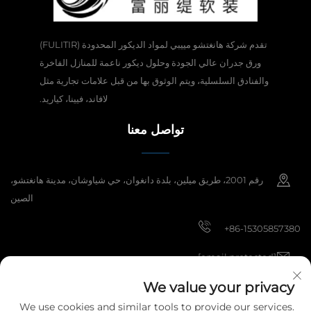
تقدم شركة هانغتشو مييبي لمواد الديكور المحدودة (FULITIR)
ورق جدران عالي الجودة وحلول ديكور ناعمة للمنازل الفاخرة
والفنادق السلسلية، ويتم الوثوق بها من قبل علامات تجارية مثل
لافاند، فيينا، كياريد.
تواصل معنا
رقم 2001، طريق ميلين، بلدة دانغوان، حي شياوشان، مدينة هانغتشو،
الصين
+86-15305857380
[email protected]
We value your privacy
We use cookies and similar tools to provide our services.