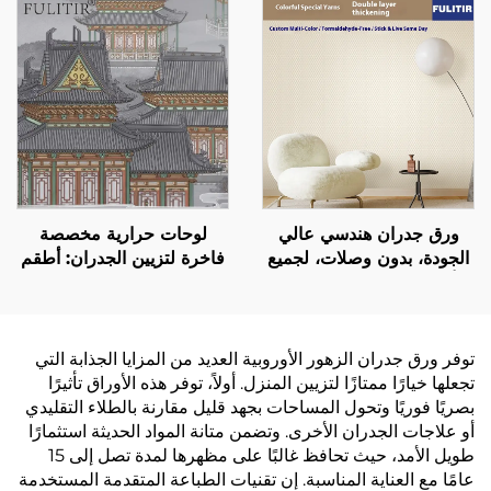
للاهتراء ومضاد للتلوث،
متاحة
مناسب لكل من غرفة
المعيشة وغرفة النوم
ورق جدران هندسي عالي
لوحات حرارية مخصصة
الجودة، بدون وصلات، لجميع
فاخرة لتزيين الجدران: أطقم
أرجاء المنزل، غرفة نوم،
جدران متكاملة وخلفيات
غرفة معيشة، ورق جدران
لجميع أنحاء المنزل، غرفة
من القطن والكتان بلون
المعيشة، الممر، وغرفة النوم
واحد، أسلوب فاخر خفيف،
توفر ورق جدران الزهور الأوروبية العديد من المزايا الجذابة التي
بيع مباشر من المصنع
تجعلها خيارًا ممتازًا لتزيين المنزل. أولاً، توفر هذه الأوراق تأثيرًا
بصريًا فوريًا وتحول المساحات بجهد قليل مقارنة بالطلاء التقليدي
أو علاجات الجدران الأخرى. وتضمن متانة المواد الحديثة استثمارًا
طويل الأمد، حيث تحافظ غالبًا على مظهرها لمدة تصل إلى 15
عامًا مع العناية المناسبة. إن تقنيات الطباعة المتقدمة المستخدمة