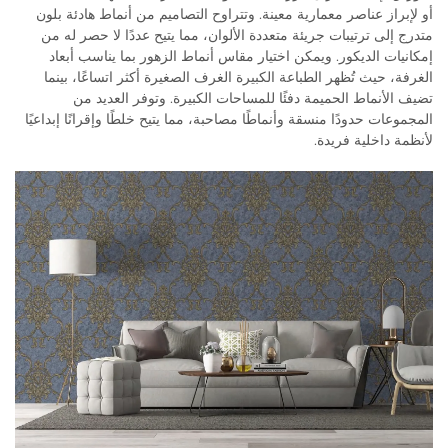
أو لإبراز عناصر معمارية معينة. وتتراوح التصاميم من أنماط هادئة بلون
متدرج إلى ترتيبات جريئة متعددة الألوان، مما يتيح عددًا لا حصر له من
إمكانيات الديكور. ويمكن اختيار مقاس أنماط الزهور بما يناسب أبعاد
الغرفة، حيث تُظهر الطباعة الكبيرة الغرف الصغيرة أكثر اتساعًا، بينما
تضيف الأنماط الحميمة دفئًا للمساحات الكبيرة. وتوفر العديد من
المجموعات حدودًا منسقة وأنماطًا مصاحبة، مما يتيح خلطًا وإقرانًا إبداعيًا
لأنظمة داخلية فريدة.