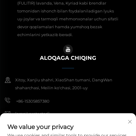
(FULITIR) lavanda, Vena, Kyriad kabi brendlar
tomonidan ishonch bilan foydalaniladigan lyuks
uy-joylar va tarmoqli mehmonxonalar uchun sifatli
devor qoplamalari hamda yumshoq bezak
echimlarini yetkazib beradi.
ALOQAGA CHIQING
Xitoy, Xanjiu shahri, XiaoShan tumani, DangWan
shaharchasi, Meilin ko'chasi, 2001-uy
+86-15305857380
[email protected]
We value your privacy
We use cookies and similar tools to provide our services.