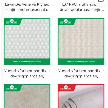
1,37 PVC muhandislik
Lavande, Vena va Kiyriad
devor qoplamasi zanjirli
zanjirli mehmonxonalar
mehmonxonalar uchun
uchun 1,37 yong'inni
mo'ljallangan, xaltali
o'chiruvchi devor
asosli, o't o'tkazmaydigan
qoplamasi uchun
devor qoplamasi, ishlab
belgilangan PVC kesma
chiqaruvchi, to'qilmagan
matolardan foydalangan
matol, 2,8 metr
holda ishlangan
Yuqori sifatli muhandislik
Yuqori sifatli muhandislik
devor qoplamalari,
devor qoplamalari,
shovqinsiz butun uy,
shovqinsiz butun uy,
o'tmish xonasi,
o'tmish xonasi,
mehmonxona, uy-ro'zg'or
mehmonxona, uy-ro'zg'or
paxta va linnen bir rangli
paxta va linnen bir rangli
devor qoplamasi, yengil
devor qoplamasi, yengil
lyuks uslubi, zavoddan
lyuks uslubi, zavoddan