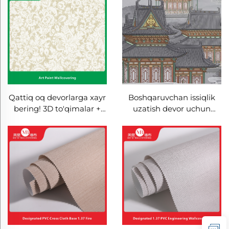
minimalizm, Bitta rangda,
Qalinroq, Suvga chidamli
Yengil lyuks, Qalinroq va
va dog'ga chidamli,
suvga chidamli, Ishlab
Zamonaviy minimalizm
chiqaruvchidan bevosita
uslubi, Barcha uy uchun
devor qoplamasi,
Ombordagi zavoddan
toptan sotish
Qattiq oq devorlarga xayr
Boshqaruvchan issiqlik
bering! 3D to'qimalar +
uzatish devor uchun
Ekologik materiallar bilan
yuqori sifatli maxsus
bezatilgan devorlar: tabiiy
rasmlar: Barcha uy,
matallik his-tuyg'usi bilan
mehmonxona, koridor va
yashing
yotoqxonada
ishlatiladigan uzluksiz
devor qoplamalari va
fonlar