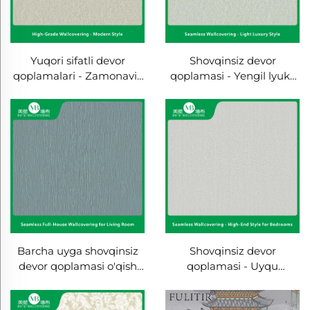
Yuqori sifatli devor
Shovqinsiz devor
qoplamalari - Zamonaviy
qoplamasi - Yengil lyuks
uslubda, Ishlab
uslubda, o'qish xonasi,
chiqaruvchidan xuddi
uxqu xonasi va barcha uy
shunday, To'liq uyga
uchun aksent devorlari,
foydalanish uchun yotoq
Yuqori darajadagi
xona va oshxona uchun,
to'qima, Bitta rangda,
Qalinroq va suvga
Yuqori aniqlikda, Ishlab
chidamli, Uyning orqa
chiqaruvchidan bevosita
foni uchun
qoplamalarTavsif Minimal
buyurtma miqdori: 30
kvadrat metr Qadoqlash
Barcha uyga shovqinsiz
Shovqinsiz devor
tafsilotlari: Pufakli
devor qoplamasi o'qish
qoplamasi - Uyqu
plyonka va to'qilgan
xonasi va uxqu xonasi
xonalari uchun yuqori
xaltasi
uchun - Zamonaviy
darajadagi uslubda,