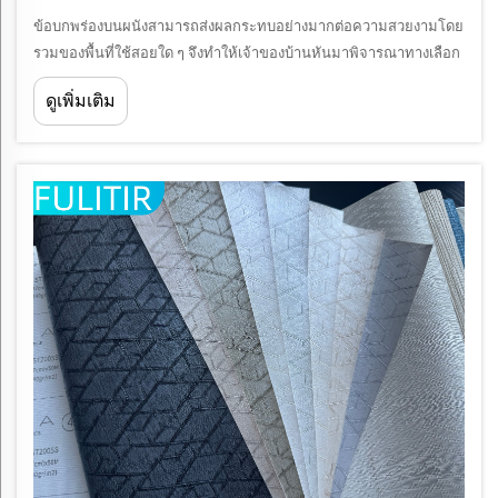
ข้อบกพร่องบนผนังสามารถส่งผลกระทบอย่างมากต่อความสวยงามโดย
รวมของพื้นที่ใช้สอยใด ๆ จึงทำให้เจ้าของบ้านหันมาพิจารณาทางเลือก
ใหม่ ๆ ที่ผสมผสานทั้งฟังก์ชันการใช้งานและความงามทางสายตาเข้า
ดูเพิ่มเติม
ด้วยกัน การพิมพ์ภาพจิตรกรรมฝาผนังได้ก้าวขึ้นมาเป็นแนวทางที่
เปลี่ยนแปลงวงการในการ...