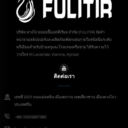
บริษัท หางโจวเหม่ยปี้แมททีเรียล จำกัด (FULITIR) จัดจำ
หน่ายวอลล์เปเปอร์และผลิตภัณฑ์ตกแต่งภายในชนิดนิ่มระดับ
พรีเมียมสำหรับบ้านหรูและโรงแรมเครือข่าย ได้รับความไว้
วางใจจาก Lavande, Vienna, Kyriad
ติดต่อเรา
เลขที่ 2001 ถนนเม่ยหลิน เมืองตงวาน เขตเสี่ยวซาน เมืองหางโจว
ประเทศจีน
+86-15305857380