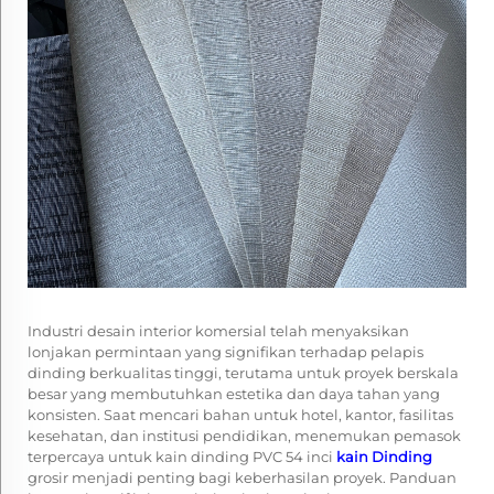
Industri desain interior komersial telah menyaksikan
lonjakan permintaan yang signifikan terhadap pelapis
dinding berkualitas tinggi, terutama untuk proyek berskala
besar yang membutuhkan estetika dan daya tahan yang
konsisten. Saat mencari bahan untuk hotel, kantor, fasilitas
kesehatan, dan institusi pendidikan, menemukan pemasok
terpercaya untuk kain dinding PVC 54 inci
kain Dinding
grosir menjadi penting bagi keberhasilan proyek. Panduan