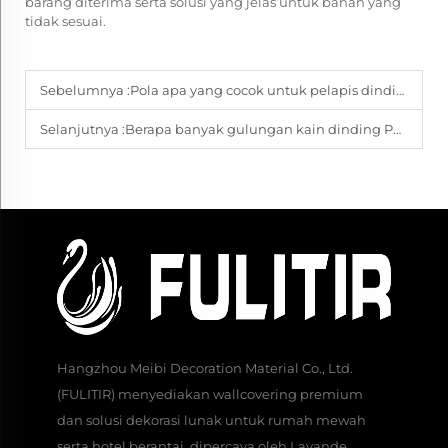
barang diterima serta solusi yang jelas untuk bahan yang
tidak sesuai.
Sebelumnya :
Pola apa yang cocok untuk pelapis dinding PVC di hotel mewah?
Selanjutnya :
Berapa banyak gulungan kain dinding PVC ukuran 54 inci yang Anda butuhkan?
Hangzhou Meibi Decoration Material Co., Ltd.
(FULITIR) menyediakan wallcovering premium
dan solusi dekorasi lunak untuk rumah mewah
serta hotel berantai, dipercaya oleh Lavande,