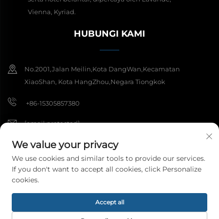
Vienna, Kyriad.
HUBUNGI KAMI
No.2001,Jalan Meilin,Kota DangWan,Kecamatan
XiaoShan, Kota HangZhou,Negara Tiongkok
+86-15305857380
[email protected]
We value your privacy
We use cookies and similar tools to provide our services.
Hak Cipta © 2026 Hangzhou Meibi Decoration Materials Co., Ltd.
If you don't want to accept all cookies, click Personalize
Semua hak dilindungi.
Kebijakan Privasi
cookies.
Accept all