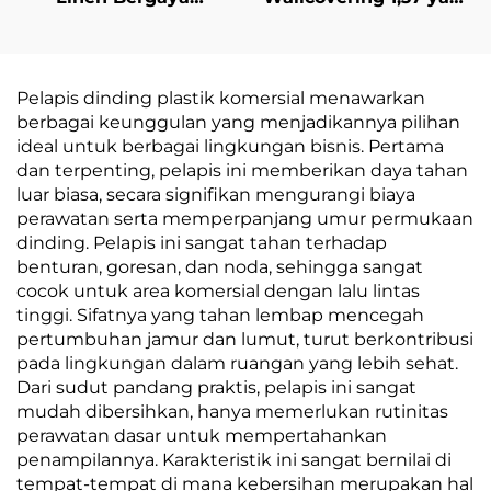
Minimalis Modern -
Ditentukan untuk
Pelapis Dinding
Hotel Berantai, Basis
Berdimensi Tiga untuk
Kain Silang,
Dinding Kepala
Wallcovering Tahan
Pelapis dinding plastik komersial menawarkan
Tempat Tidur di
Api, Produsen, Bahan
berbagai keunggulan yang menjadikannya pilihan
Kamar Tidur, Material
Non-woven Fabric, 2,8
ideal untuk berbagai lingkungan bisnis. Pertama
Ramah Lingkungan,
Meter
dan terpenting, pelapis ini memberikan daya tahan
Tersedia dalam
luar biasa, secara signifikan mengurangi biaya
Banyak Warna
perawatan serta memperpanjang umur permukaan
dinding. Pelapis ini sangat tahan terhadap
benturan, goresan, dan noda, sehingga sangat
cocok untuk area komersial dengan lalu lintas
tinggi. Sifatnya yang tahan lembap mencegah
pertumbuhan jamur dan lumut, turut berkontribusi
pada lingkungan dalam ruangan yang lebih sehat.
Dari sudut pandang praktis, pelapis ini sangat
mudah dibersihkan, hanya memerlukan rutinitas
perawatan dasar untuk mempertahankan
penampilannya. Karakteristik ini sangat bernilai di
tempat-tempat di mana kebersihan merupakan hal