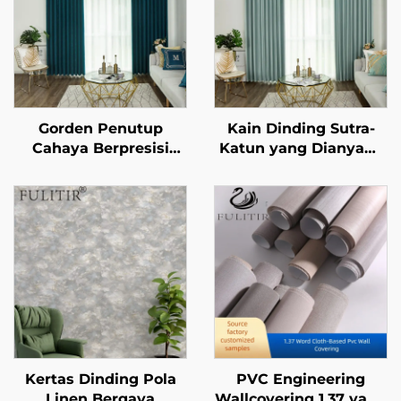
Gorden Penutup
Kain Dinding Sutra-
Cahaya Berpresisi
Katun yang Dianyam:
Tinggi Chenille -
Sentuhan Sutra
Tekstur Lembut dan
Bertemu Tekstur
Kenyal, Menghalangi
Katun yang Lembut,
Cahaya Sempurna,
Menciptakan Estetika
Tirai Anti Angin dan
Baru untuk Dinding
Hangat untuk Kamar
Tidur dan Ruang Tamu
Kertas Dinding Pola
PVC Engineering
Linen Bergaya
Wallcovering 1,37 yang