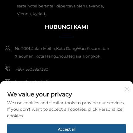
serta hotel berantai, dipercaya oleh Lavande,
Vienna, Kyriad.
HUBUNGI KAMI
No.2001,Jalan Meilin,Kota DangWan,Kecamatan
XiaoShan, Kota HangZhou,Negara Tiongkok
+86-15305857380
[email protected]
We value your privacy
We use cookies and similar tools to provide our services.
Hak Cipta © 2025 Hangzhou Meibi Decoration Materials Co., Ltd.
If you don't want to accept all cookies, click Personalize
Seluruh Hak Dilindungi Undang-undang.
Kebijakan Privasi
cookies.
Accept all