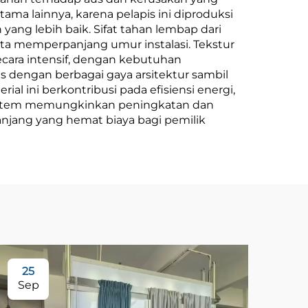
ma lainnya, karena pelapis ini diproduksi
RumahDeskripsi
ng lebih baik. Sifat tahan lembap dari
Kuantitas Pesanan
ta memperpanjang umur instalasi. Tekstur
ara intensif, dengan kebutuhan
Minimum: 30 meter
 dengan berbagai gaya arsitektur sambil
persegi Detail
rial ini berkontribusi pada efisiensi energi,
 sistem memungkinkan peningkatan dan
Kemasan: Lapisan
anjang yang hemat biaya bagi pemilik
gelembung dan kain
tenun
25
3
Sep
Se