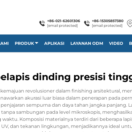
+86-021-62601306
+86-15305857380
[email protected]
[email protected]
KAMI
PRODUK
APLIKASI
LAYANAN ODM
VIDEO
B
elapis dinding presisi ting
n kemajuan revolusioner dalam finishing arsitektural,
 menawarkan akurasi luar biasa dalam penerapan pada pe
 penjajaran sempurna dan daya tahan jangka panjang. 
r tanpa sambungan pada level mikroskopis, menghasil
ktu. Komposisi materialnya terdiri dari beberapa lapis
V, dan tekanan lingkungan, menjadikannya ideal untuk 