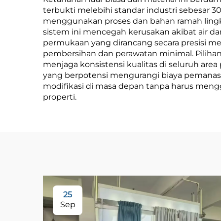
Tinggi dan Presisi
terbukti melebihi standar industri sebesar 
menggunakan proses dan bahan ramah lingku
Tinggi, Cocok untuk
sistem ini mencegah kerusakan akibat air d
Latar Belakang
permukaan yang dirancang secara presisi 
pembersihan dan perawatan minimal. Piliha
Kamar Tidur dan
menjaga konsistensi kualitas di seluruh area p
Ruang Tamu
yang berpotensi mengurangi biaya pemanas
modifikasi di masa depan tanpa harus mengg
properti.
25
Sep