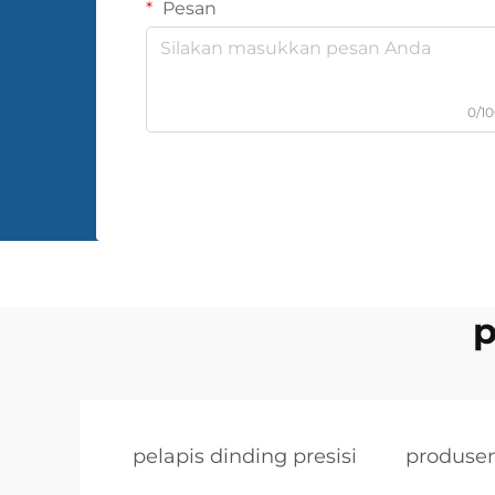
Pesan
0/1
p
pelapis dinding presisi
produsen