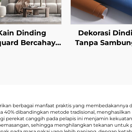
Kain Dinding
Dekorasi Dind
quard Bercahaya
Tanpa Sambun
rgaya Mewah -
untuk Ruang Ta
kstur Jacquard
Kamar Tidur 
ksklusif untuk
Modern Minima
lapis di Seluruh
Warna Solid, M
ah, Tahan Lama
Ringan, Diperku
an Anti Kotor,
Tahan Air, Lan
berikan berbagai manfaat praktis yang membedakannya d
ok untuk Ruang
dari Produs
ga 40% dibandingkan metode tradisional, menghasilkan
i perekat canggih pada pelapis ini menjamin kekuatan
mu dan Kamar
pemasangan, sehingga menghilangkan tekanan untuk p
Tidur
dampak pada masa pakai yang lebih panjang, dengan ket