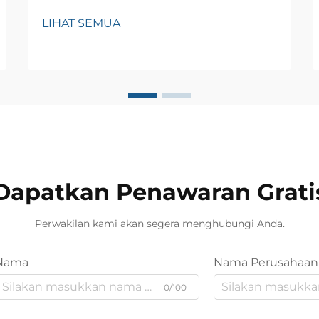
Seni membuat ruang kecil tampak
LIHAT SEMUA
lebih besar telah menarik perhatian
para desainer interior maupun
pemilik rumah selama beberapa
generasi. Di antara berbagai teknik
yang tersedia, pola kain dinding
telah muncul sebagai solusi yang
efektif...
Dapatkan Penawaran Grati
Perwakilan kami akan segera menghubungi Anda.
Nama
Nama Perusahaan
0/100