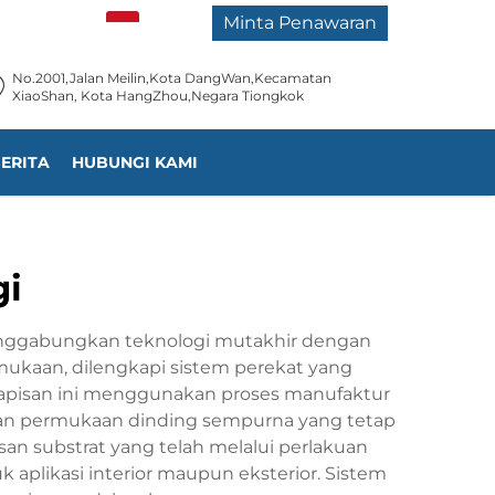
ID
Minta Penawaran
No.2001,Jalan Meilin,Kota DangWan,Kecamatan
XiaoShan, Kota HangZhou,Negara Tiongkok
ERITA
HUBUNGI KAMI
gi
 menggabungkan teknologi mutakhir dengan
rmukaan, dilengkapi sistem perekat yang
Lapisan ini menggunakan proses manufaktur
kan permukaan dinding sempurna yang tetap
an substrat yang telah melalui perlakuan
aplikasi interior maupun eksterior. Sistem