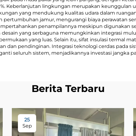
30%. Keberlanjutan lingkungan merupakan keunggulan uta
ngan yang mendukung kualitas udara dalam ruangan ya
an pertumbuhan jamur, mengurangi biaya perawatan ser
mempertahankan penampilannya meskipun digunakan sec
n desain yang serbaguna memungkinkan integrasi mulus
ermukaan yang luas. Selain itu, sifat insulasi termal mate
an dan pendinginan. Integrasi teknologi cerdas pada
anti seluruh sistem, menjadikannya investasi jangka p
Berita Terbaru
25
Sep