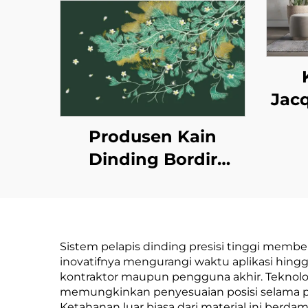
Jac
Be
Produsen Kain
Te
Dinding Bordir
E
Kustom Gaya Baru -
Di
Kain Dinding Tanpa
Rum
Sambungan untuk
d
Sistem pelapis dinding presisi tinggi mem
Seluruh Rumah
Coc
inovatifnya mengurangi waktu aplikasi hing
dengan Gaya Mewah
kontraktor maupun pengguna akhir. Teknolog
Ta
memungkinkan penyesuaian posisi selama 
Ringan, Berkualitas
Ketahanan luar biasa dari material ini ber