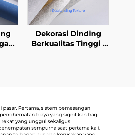
ing
Dekorasi Dinding
gan
Berkualitas Tinggi -
mu &
Gaya Modern, Grosir
-
dari Produsen,
lis,
Penggunaan untuk
ewah
Seluruh Rumah
at &
Termasuk Kamar
gsung
Tidur & Ruang Tamu,
i pasar. Pertama, sistem pemasangan
en
Diperkuat & Tahan
 penghematan biaya yang signifikan bagi
 rekat yang unggul sekaligus
Air, Dekorasi Dinding
enempatan sempurna saat pertama kali.
Belakang
ahanan terhadap aus dan kerusakan yang