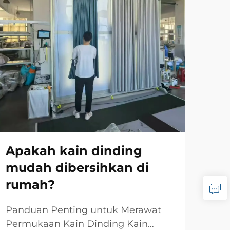
Apakah kain dinding
Ba
mudah dibersihkan di
me
rumah?
di
me
Panduan Penting untuk Merawat
Permukaan Kain Dinding Kain
Pan