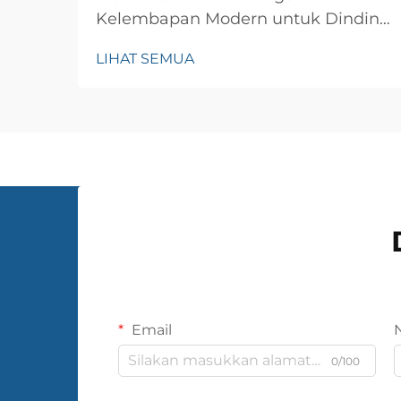
Kelembapan Modern untuk Dinding
Interior. Perlindungan dinding
LIHAT SEMUA
interior telah berkembang pesat
selama bertahun-tahun, dan kain
dinding PVC telah muncul sebagai
solusi revolusioner untuk kedap air
di rumah dan ruang komersial.
Solusi inovatif ini...
Email
0/100