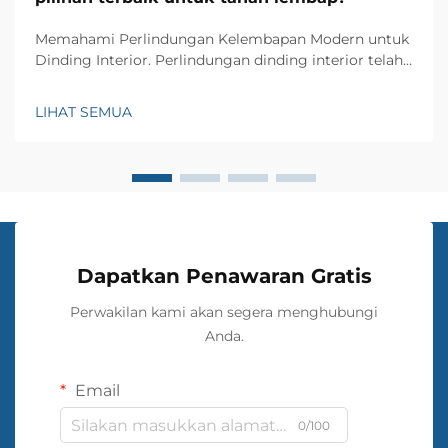
Memahami Perlindungan Kelembapan Modern untuk
Dinding Interior. Perlindungan dinding interior telah
berkembang pesat selama bertahun-tahun, dan kain
dinding PVC telah muncul sebagai solusi revolusioner
LIHAT SEMUA
untuk kedap air di rumah dan ruang komersial. Solusi
inovatif ini...
Dapatkan Penawaran Gratis
Perwakilan kami akan segera menghubungi
Anda.
Email
0/100