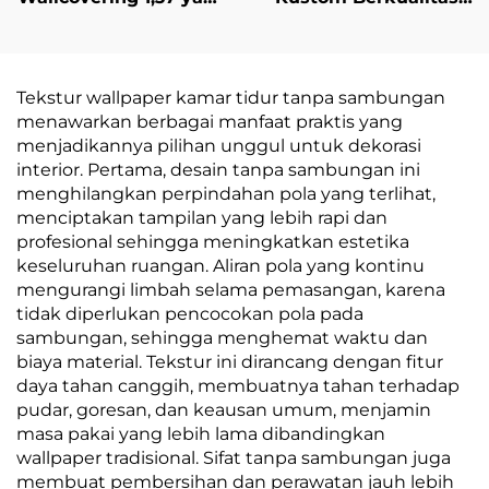
Ditentukan untuk
Tinggi untuk Hiasan
Hotel Berantai, Basis
Dinding: Pelapis
Kain Silang,
Dinding & Latar
Wallcovering Tahan
Belakang Tanpa
Tekstur wallpaper kamar tidur tanpa sambungan
Api, Produsen, Bahan
Sambungan untuk
menawarkan berbagai manfaat praktis yang
Non-woven Fabric, 2,8
Seluruh Rumah,
menjadikannya pilihan unggul untuk dekorasi
Meter
Ruang Tamu, Koridor,
interior. Pertama, desain tanpa sambungan ini
dan Kamar Tidur
menghilangkan perpindahan pola yang terlihat,
menciptakan tampilan yang lebih rapi dan
profesional sehingga meningkatkan estetika
keseluruhan ruangan. Aliran pola yang kontinu
mengurangi limbah selama pemasangan, karena
tidak diperlukan pencocokan pola pada
sambungan, sehingga menghemat waktu dan
biaya material. Tekstur ini dirancang dengan fitur
daya tahan canggih, membuatnya tahan terhadap
pudar, goresan, dan keausan umum, menjamin
masa pakai yang lebih lama dibandingkan
wallpaper tradisional. Sifat tanpa sambungan juga
membuat pembersihan dan perawatan jauh lebih