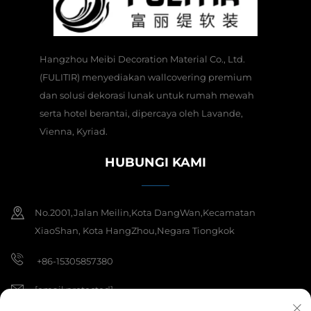
Hangzhou Meibi Decoration Material Co., Ltd.
(FULITIR) menyediakan wallcovering premium
dan solusi dekorasi lunak untuk rumah mewah
serta hotel berantai, dipercaya oleh Lavande,
Vienna, Kyriad.
HUBUNGI KAMI
No.2001,Jalan Meilin,Kota DangWan,Kecamatan
XiaoShan, Kota HangZhou,Negara Tiongkok
+86-15305857380
[email protected]