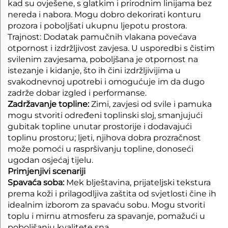
kad su ovješene, s glatkim i prirodnim linijama bez
nereda i nabora. Mogu dobro dekorirati konturu
prozora i poboljšati ukupnu ljepotu prostora.
Trajnost: Dodatak pamučnih vlakana povećava
otpornost i izdržljivost zavjesa. U usporedbi s čistim
svilenim zavjesama, poboljšana je otpornost na
istezanje i kidanje, što ih čini izdržljivijima u
svakodnevnoj upotrebi i omogućuje im da dugo
zadrže dobar izgled i performanse.
Zadržavanje topline:
Zimi, zavjesi od svile i pamuka
mogu stvoriti određeni toplinski sloj, smanjujući
gubitak topline unutar prostorije i dodavajući
toplinu prostoru; ljeti, njihova dobra prozračnost
može pomoći u raspršivanju topline, donoseći
ugodan osjećaj tijelu.
Primjenjivi scenariji
Spavaća soba:
Mek blještavina, prijateljski tekstura
prema koži i prilagodljiva zaštita od svjetlosti čine ih
idealnim izborom za spavaću sobu. Mogu stvoriti
toplu i mirnu atmosferu za spavanje, pomažući u
poboljšanju kvalitete sna.