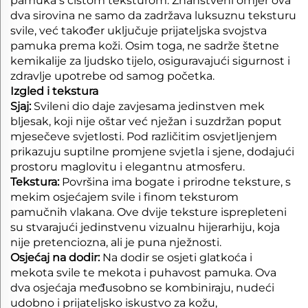
pamuka s čistom teksturom. Znanstveni omjer ova
dva sirovina ne samo da zadržava luksuznu teksturu
svile, već također uključuje prijateljska svojstva
pamuka prema koži. Osim toga, ne sadrže štetne
kemikalije za ljudsko tijelo, osiguravajući sigurnost i
zdravlje upotrebe od samog početka.
Izgled i tekstura
Sjaj:
Svileni dio daje zavjesama jedinstven mek
bljesak, koji nije oštar već nježan i suzdržan poput
mjesečeve svjetlosti. Pod različitim osvjetljenjem
prikazuju suptilne promjene svjetla i sjene, dodajući
prostoru maglovitu i elegantnu atmosferu.
Tekstura:
Površina ima bogate i prirodne teksture, s
mekim osjećajem svile i finom teksturom
pamučnih vlakana. Ove dvije teksture isprepleteni
su stvarajući jedinstvenu vizualnu hijerarhiju, koja
nije pretenciozna, ali je puna nježnosti.
Osjećaj na dodir:
Na dodir se osjeti glatkoća i
mekota svile te mekota i puhavost pamuka. Ova
dva osjećaja međusobno se kombiniraju, nudeći
udobno i prijateljsko iskustvo za kožu,