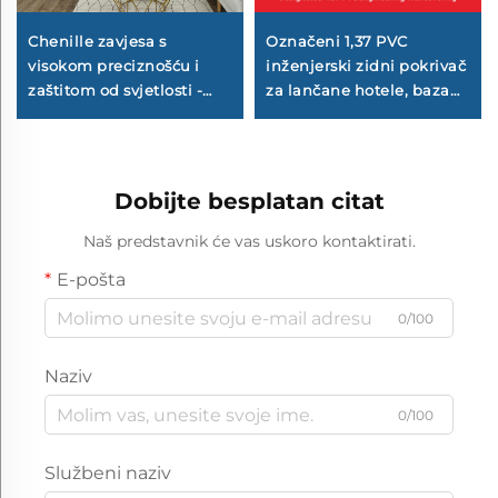
Označeni 1,37 PVC
Chenille zavjesa s
inženjerski zidni pokrivač
visokom preciznošću i
za lančane hotele, baza
zaštitom od svjetlosti -
od platna, vatrostalni
Mek i elastičan tekstura,
zidni pokrivač,
potpuno blokiranje
proizvođač, netkani
svjetlosti, zavjesa otporna
materijal, 2,8 metra
na vjetar i toplinska za
Dobijte besplatan citat
spavaću sobu i dnevni
boravak
Naš predstavnik će vas uskoro kontaktirati.
E-pošta
0/100
Naziv
0/100
Službeni naziv