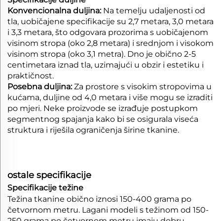
Konvencionalna duljina:
Na temelju udaljenosti od
tla, uobičajene specifikacije su 2,7 metara, 3,0 metara
i 3,3 metara, što odgovara prozorima s uobičajenom
visinom stropa (oko 2,8 metara) i srednjom i visokom
visinom stropa (oko 3,1 metra). Dno je obično 2-5
centimetara iznad tla, uzimajući u obzir i estetiku i
praktičnost.
Posebna duljina:
Za prostore s visokim stropovima u
kućama, duljine od 4,0 metara i više mogu se izraditi
po mjeri. Neke proizvode se izrađuje postupkom
segmentnog spajanja kako bi se osigurala viseća
struktura i riješila ograničenja širine tkanine.
ostale specifikacije
Specifikacije težine
Težina tkanine obično iznosi 150-400 grama po
četvornom metru. Lagani modeli s težinom od 150-
250 grama po četvornom metru imaju dobru