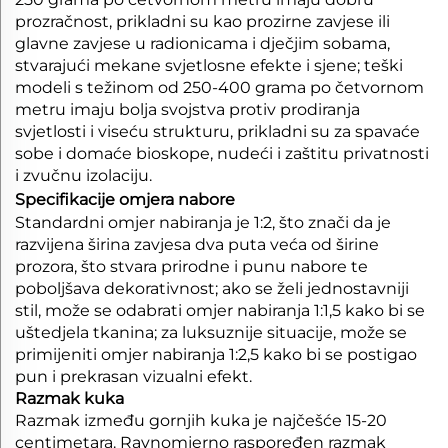
prozračnost, prikladni su kao prozirne zavjese ili
glavne zavjese u radionicama i dječjim sobama,
stvarajući mekane svjetlosne efekte i sjene; teški
modeli s težinom od 250-400 grama po četvornom
metru imaju bolja svojstva protiv prodiranja
svjetlosti i viseću strukturu, prikladni su za spavaće
sobe i domaće bioskope, nudeći i zaštitu privatnosti
i zvučnu izolaciju.
Specifikacije omjera nabore
Standardni omjer nabiranja je 1:2, što znači da je
razvijena širina zavjesa dva puta veća od širine
prozora, što stvara prirodne i punu nabore te
poboljšava dekorativnost; ako se želi jednostavniji
stil, može se odabrati omjer nabiranja 1:1,5 kako bi se
uštedjela tkanina; za luksuznije situacije, može se
primijeniti omjer nabiranja 1:2,5 kako bi se postigao
pun i prekrasan vizualni efekt.
Razmak kuka
Razmak između gornjih kuka je najčešće 15-20
centimetara. Ravnomjerno raspoređen razmak