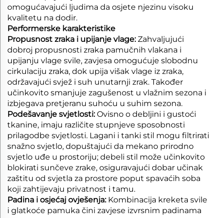
omogućavajući ljudima da osjete njezinu visoku
kvalitetu na dodir.
Performerske karakteristike
Propusnost zraka i upijanje vlage:
Zahvaljujući
dobroj propusnosti zraka pamučnih vlakana i
upijanju vlage svile, zavjesa omogućuje slobodnu
cirkulaciju zraka, dok upija višak vlage iz zraka,
održavajući svjež i suh unutarnji zrak. Također
učinkovito smanjuje zagušenost u vlažnim sezona i
izbjegava pretjeranu suhoću u suhim sezona.
Podešavanje svjetlosti:
Ovisno o debljini i gustoći
tkanine, imaju različite stupnjeve sposobnosti
prilagodbe svjetlosti. Lagani i tanki stil mogu filtrirati
snažno svjetlo, dopuštajući da mekano prirodno
svjetlo uđe u prostoriju; debeli stil može učinkovito
blokirati sunčeve zrake, osiguravajući dobar učinak
zaštitu od svjetla za prostore poput spavaćih soba
koji zahtijevaju privatnost i tamu.
Padina i osjećaj ovješenja:
Kombinacija kreketa svile
i glatkoće pamuka čini zavjese izvrsnim padinama