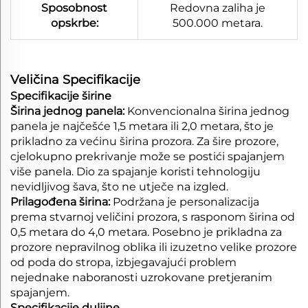
Sposobnost
Redovna zaliha je
opskrbe:
500.000 metara.
Veličina Specifikacije
Specifikacije širine​
Širina jednog panela:
Konvencionalna širina jednog
panela je najčešće 1,5 metara ili 2,0 metara, što je
prikladno za većinu širina prozora. Za šire prozore,
cjelokupno prekrivanje može se postići spajanjem
više panela. Dio za spajanje koristi tehnologiju
nevidljivog šava, što ne utječe na izgled.
Prilagođena širina:
Podržana je personalizacija
prema stvarnoj veličini prozora, s rasponom širina od
0,5 metara do 4,0 metara. Posebno je prikladna za
prozore nepravilnog oblika ili izuzetno velike prozore
od poda do stropa, izbjegavajući problem
nejednake naboranosti uzrokovane pretjeranim
spajanjem.
Specifikacije duljine