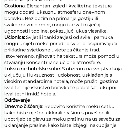
Gostiona:
Elegantan izgled i kvalitetna tekstura
mogu dodati luksuznu atmosferu dnevnom
boravku. Bez obzira na primanje gostiju ili
svakodnevni odmor, mogu izazvati osjećaj
ugodnosti i topline, pokazujući ukus vlasnika.
Učionica:
Svijetli i tanki zavjesi od svile i pamuka
mogu unijeti meko prirodno svjetlo, osiguravajući
prikladne svjetlosne uvjete za čitanje i rad.
Istovremeno, njihova tiha tekstura može pomoći u
stvaranju koncentrirane učione atmosfere.
Luksuzne hotelske sobe:
S obzirom na svojstva koja
uključuju i luksuznost i udobnost, usklađen je s
visokim standardima hotela, može pružiti gostima
kvalitetnije iskustvo boravka te poboljšati ukupni
kvalitetni imidž hotela.
Održavanje
Dnevno čišćenje:
Redovito koristite meku četku
kako biste nježno uklonili prašinu s površine ili
upotrijebite glavu za meku prašinu na usisavaču za
uklanjanje prašine, kako biste izbjegli nakupljanje