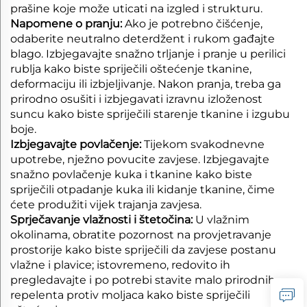
prašine koje može uticati na izgled i strukturu.
Napomene o pranju:
Ako je potrebno čišćenje,
odaberite neutralno deterdžent i rukom gađajte
blago. Izbjegavajte snažno trljanje i pranje u perilici
rublja kako biste spriječili oštećenje tkanine,
deformaciju ili izbjeljivanje. Nakon pranja, treba ga
prirodno osušiti i izbjegavati izravnu izloženost
suncu kako biste spriječili starenje tkanine i izgubu
boje.
Izbjegavajte povlačenje:
Tijekom svakodnevne
upotrebe, nježno povucite zavjese. Izbjegavajte
snažno povlačenje kuka i tkanine kako biste
spriječili otpadanje kuka ili kidanje tkanine, čime
ćete produžiti vijek trajanja zavjesa.
Sprječavanje vlažnosti i štetočina:
U vlažnim
okolinama, obratite pozornost na provjetravanje
prostorije kako biste spriječili da zavjese postanu
vlažne i plavice; istovremeno, redovito ih
pregledavajte i po potrebi stavite malo prirodnih
repelenta protiv moljaca kako biste spriječili