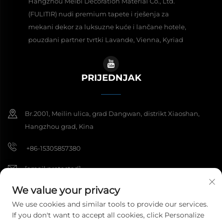
Hangzhou Meibi Decoration Material Co., Ltd.
(FULITIR) nudi premium tapete i rješenja za
mekani dekor za luksuzne kuće i lančane hotele,
pouzdani partner tvrtki Lavande, Vienna, Kyriad
PRIJEDNJAK
Br.2001, Meilin ulica, grad Dangwan, distrikt Xiaoshan,
Hangzhou grad, Kina
+86-15305857380
[email protected]
We value your privacy
We use cookies and similar tools to provide our services.
Copyright © 2026 Hangzhou Meibi Dekoracijski materijali Co., Ltd.
If you don't want to accept all cookies, click Personalize
Sva prava su rezervirana.
Politika privatnosti