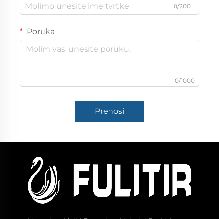
0/200
Poruka
0/1000
Prenosi